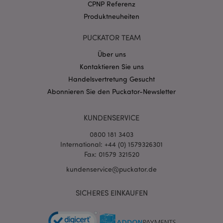
.puckator.de
CPNP Referenz
Produktneuheiten
PUCKATOR TEAM
Über uns
Kontaktieren Sie uns
mage-cache-storage-section-
1 T
Adobe Inc.
invalidation
www.puckator.de
Handelsvertretung Gesucht
Abonnieren Sie den Puckator-Newsletter
Datenschutzbestimmungen von Google
KUNDENSERVICE
PHPSESSID
1 Ta
PHP.net
0800 181 3403
Stun
.www.puckator.de
International: +44 (0) 1579326301
Fax: 01579 321520
kundenservice@puckator.de
SICHERES EINKAUFEN