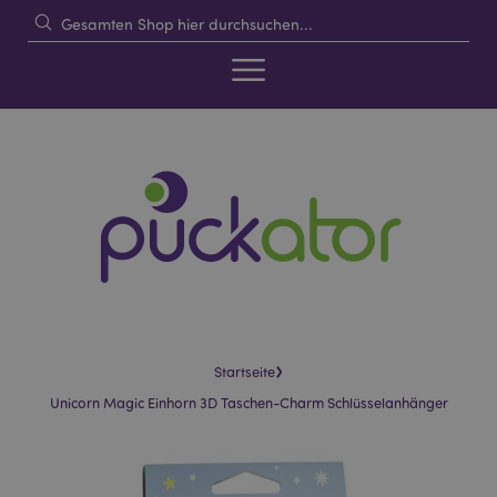
›
Startseite
Unicorn Magic Einhorn 3D Taschen-Charm Schlüsselanhänger
Skip
Skip
to
to
the
the