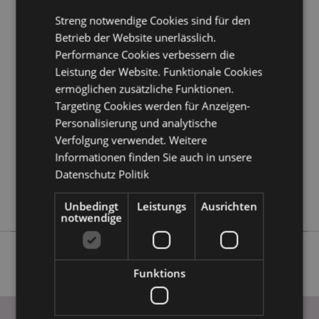
Streng notwendige Cookies sind für den
Betrieb der Website unerlässlich.
Produktattribute
Performance Cookies verbessern die
Mehr
Anhänger Höhe 6cm Breite 6cm Tiefe 3cm
Leistung der Website. Funktionale Cookies
Information
5056848203252
ermöglichen zusätzliche Funktionen.
288
Targeting Cookies werden für Anzeigen-
0.053000
Personalisierung und analytische
Verfolgung verwendet. Weitere
Keine
Informationen finden Sie auch in unsere
Ja
Datenschutz Politik
Keine
Einhörner
Unbedingt
Leistungs
Ausrichten
notwendige
Funktions