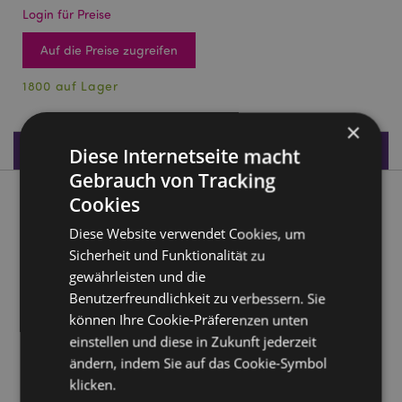
Login für Preise
Auf die Preise zugreifen
1800 auf Lager
×
Produktdaten
Diese Internetseite macht
Gebrauch von Tracking
Cookies
Produktbeschreibung
Diese Website verwendet Cookies, um
Unicorn Magic Einhorn 3D Taschen-Charm
Sicherheit und Funktionalität zu
Schlüsselanhänger
gewährleisten und die
Material:
PVC, Metall (Edelstahl)
Benutzerfreundlichkeit zu verbessern. Sie
können Ihre Cookie-Präferenzen unten
Produkttressourcen:
einstellen und diese in Zukunft jederzeit
Möchten Sie mehr über den Einkauf bei Puckator
ändern, indem Sie auf das Cookie-Symbol
erfahren?
Dann lesen Sie unseren
Leitfaden für
klicken.
Kundeninformationen.