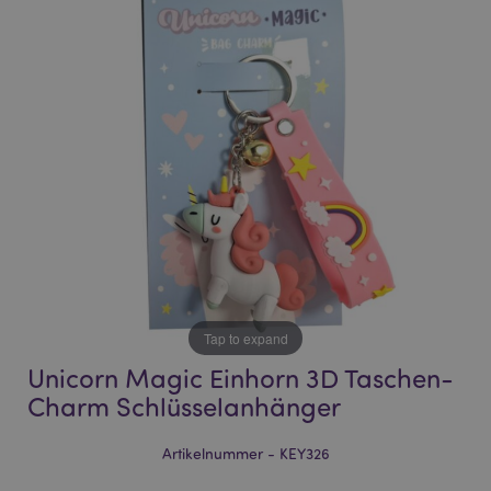
end
beginning
of
of
the
the
images
images
gallery
gallery
Tap to expand
Unicorn Magic Einhorn 3D Taschen-
Charm Schlüsselanhänger
Artikelnummer - KEY326