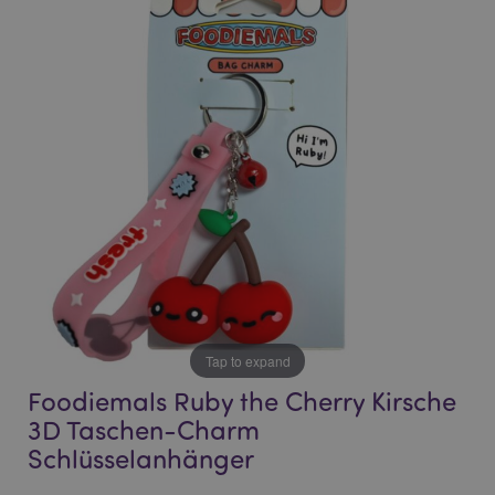
the
the
end
beginning
of
of
the
the
images
images
gallery
gallery
Tap to expand
Foodiemals Ruby the Cherry Kirsche
3D Taschen-Charm
Schlüsselanhänger