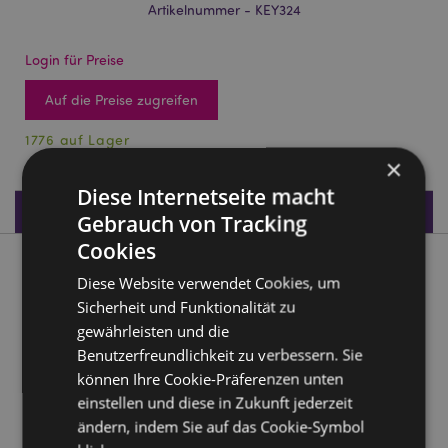
Artikelnummer - KEY324
Login für Preise
Auf die Preise zugreifen
1776 auf Lager
×
Diese Internetseite macht
Produktdaten
Gebrauch von Tracking
Cookies
Produktbeschreibung
Diese Website verwendet Cookies, um
Sicherheit und Funktionalität zu
Foodiemals Ruby the Cherry Kirsche 3D Taschen-Charm
gewährleisten und die
Schlüsselanhänger
Benutzerfreundlichkeit zu verbessern. Sie
Material:
PVC, Metall (Edelstahl)
können Ihre Cookie-Präferenzen unten
einstellen und diese in Zukunft jederzeit
Produkttressourcen:
ändern, indem Sie auf das Cookie-Symbol
Möchten Sie mehr über den Einkauf bei Puckator