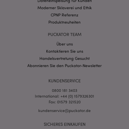
Dateneinspeisung für Kunden
CookieScriptConsent
1 Mo
CookieScript
.puckator.de
Moderner Sklaverei und Ethik
CPNP Referenz
Produktneuheiten
PUCKATOR TEAM
Über uns
mage-cache-storage-section-
1 T
Adobe Inc.
Kontaktieren Sie uns
invalidation
www.puckator.de
Handelsvertretung Gesucht
Abonnieren Sie den Puckator-Newsletter
Datenschutzbestimmungen von Google
PHPSESSID
1 Ta
PHP.net
KUNDENSERVICE
Stun
.www.puckator.de
0800 181 3403
International: +44 (0) 1579326301
Fax: 01579 321520
kundenservice@puckator.de
SICHERES EINKAUFEN