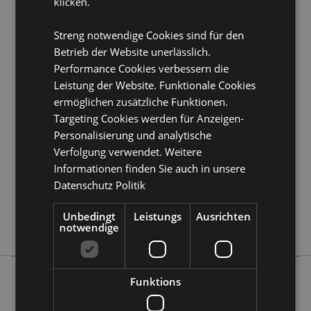
klicken.
erfahren?
Dann lesen Sie unseren
Leitfaden für
Kundeninformationen.
Streng notwendige Cookies sind für den
Betrieb der Website unerlässlich.
Performance Cookies verbessern die
Produktattribute
Leistung der Website. Funktionale Cookies
Mehr
Anhänger Höhe 6cm Breite 5cm Tiefe 3cm
ermöglichen zusätzliche Funktionen.
Information
5056848203238
Targeting Cookies werden für Anzeigen-
288
Personalisierung und analytische
0.068000
Verfolgung verwendet. Weitere
Informationen finden Sie auch in unsere
Keine
Datenschutz Politik
Ja
Keine
Unbedingt
Leistungs
Ausrichten
Foodiemals
notwendige
Funktions