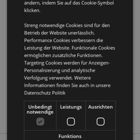
ändern, indem Sie auf das Cookie-Symbol
Produkttressourcen:
klicken.
Möchten Sie mehr über den Einkauf bei Puckator
erfahren?
Dann lesen Sie unseren
Leitfaden für
Kundeninformationen.
Streng notwendige Cookies sind für den
Betrieb der Website unerlässlich.
Performance Cookies verbessern die
Produktattribute
Leistung der Website. Funktionale Cookies
Mehr
Höhe 5.5cm Breite 2.5cm Tiefe 3cm
ermöglichen zusätzliche Funktionen.
Information
Gesamthöhe 11cm
Targeting Cookies werden für Anzeigen-
5055071513039
Personalisierung und analytische
Verfolgung verwendet. Weitere
288
Informationen finden Sie auch in unsere
0.047000
Datenschutz Politik
Keine
Keine
Unbedingt
Leistungs
Ausrichten
Keine
notwendige
Spooky
Funktions