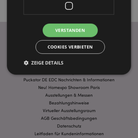
VERSTANDEN
WICHTIGE INFORMATION
COOKIES VERBIETEN
FAQ
ZEIGE DETAILS
Lieferbedingungen
Sonderangebote
Puckator DE EDC Nachrichten & Informationen
Neu! Homexpo Showroom Paris
Unbedingt notwendige
Leistungs
Ausstellungen & Messen
Ausrichten
Funktions
Bezahlungshinweise
Streng-notwendige-Cookies ermöglichen
Virtueller Ausstellungsraum
Kernfunktionen der Website wie die
Benutzeranmeldung und die Kontoverwaltung.
AGB Geschäftsbedingungen
Ohne unbedingt notwendige cookies kann die
Datenschutz
Website nicht richtig genutzt werden.
Leitfaden für Kundeninformationen
Provider
/