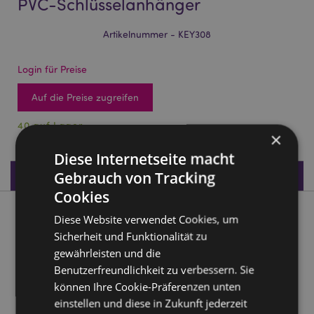
PVC-Schlüsselanhänger
Artikelnummer - KEY308
Login für Preise
Auf die Preise zugreifen
40 auf Lager
×
Diese Internetseite macht
Produktdaten
Gebrauch von Tracking
Cookies
Produktbeschreibung
Diese Website verwendet Cookies, um
Sicherheit und Funktionalität zu
gewährleisten und die
Spooky Gespenst Geist Katze 3D PVC-Schlüsselanhänger
Benutzerfreundlichkeit zu verbessern. Sie
Material:
PVC und Metall (Edelstahl)
können Ihre Cookie-Präferenzen unten
einstellen und diese in Zukunft jederzeit
Saisonaler Feiertag/ festlicher Anlass:
Halloween