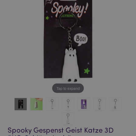
of
of
the
the
images
images
gallery
gallery
Tap to expand
Spooky Gespenst Geist Katze 3D