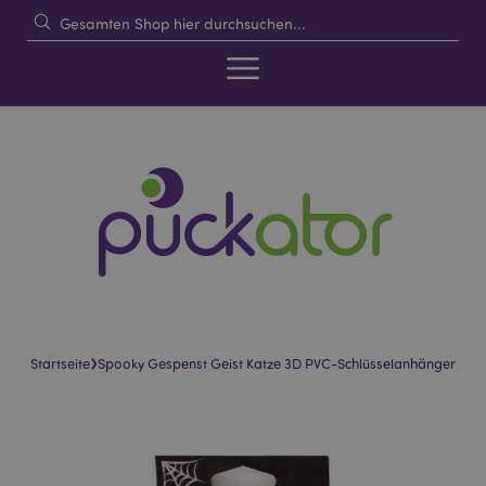
›
Startseite
Spooky Gespenst Geist Katze 3D PVC-Schlüsselanhänger
Skip
Skip
to
to
the
the
end
beginning