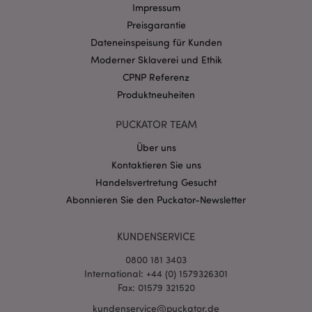
Name
Abl
Impressum
Domain
Preisgarantie
CookieScriptConsent
1 Mo
CookieScript
.puckator.de
Dateneinspeisung für Kunden
Moderner Sklaverei und Ethik
CPNP Referenz
Produktneuheiten
PUCKATOR TEAM
mage-cache-storage-section-
1 T
Adobe Inc.
invalidation
www.puckator.de
Über uns
Kontaktieren Sie uns
Handelsvertretung Gesucht
Datenschutzbestimmungen von Google
Abonnieren Sie den Puckator-Newsletter
PHPSESSID
1 Ta
PHP.net
Stun
.www.puckator.de
KUNDENSERVICE
0800 181 3403
International: +44 (0) 1579326301
Fax: 01579 321520
kundenservice@puckator.de