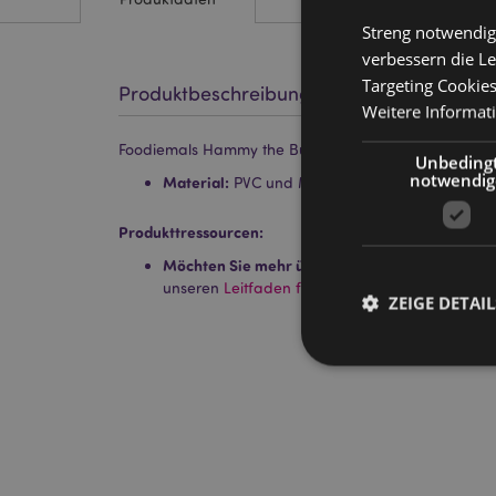
Streng notwendig
verbessern die Le
Targeting Cookie
Produktbeschreibung
Weitere Informat
Foodiemals Hammy the Burger 3D PVC-Schlüsselanh
Unbeding
notwendig
Material:
PVC und Metall (Edelstahl)
Produkttressourcen:
Möchten Sie mehr über den Einkauf bei Puckat
unseren
Leitfaden für Kundeninformationen.
ZEIGE DETAIL
Streng-notwendige-C
Ohne unbedingt notwe