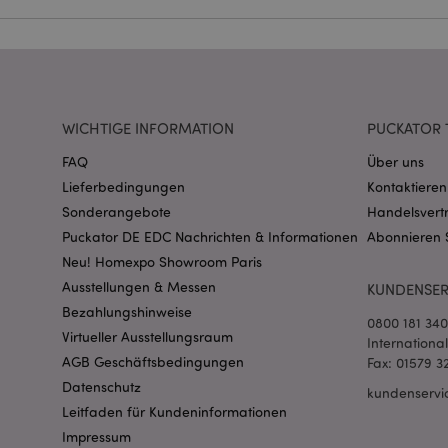
Name
CookieScriptConse
WICHTIGE INFORMATION
PUCKATOR 
mage-cache-storage
invalidation
FAQ
Über uns
Lieferbedingungen
Kontaktieren
PHPSESSID
Sonderangebote
Handelsvert
Puckator DE EDC Nachrichten & Informationen
Abonnieren 
Neu! Homexpo Showroom Paris
Ausstellungen & Messen
KUNDENSER
Bezahlungshinweise
0800 181 34
Virtueller Ausstellungsraum
Internationa
AGB Geschäftsbedingungen
Fax: 01579 3
mage-messages
Datenschutz
kundenservi
Leitfaden für Kundeninformationen
Impressum