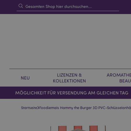
LIZENZEN &
AROMATHE
NEU
KOLLEKTIONEN
BEAU
MÖGLICHKEIT FÜR VERSENDUNG AM GLEICHEN TAG
›
Startseite
Foodiemals Hammy the Burger 3D PVC-Schlüsselanh
Skip
Skip
to
to
the
the