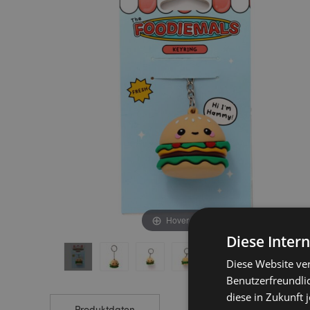
end
beginning
of
of
the
the
images
images
gallery
gallery
Hover to zoom
Diese Inter
Diese Website ve
Benutzerfreundlic
diese in Zukunft 
Produktdaten