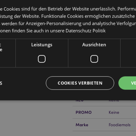
e Cookies sind für den Betrieb der Website unerlässlich. Perfor
istung der Website. Funktionale Cookies ermöglichen zusätzliche
s werden für Anzeigen-Personalisierung und analytische Verfolgu
Produktattribute
ionen finden Sie auch in unsere
Datenschutz Politik
Mehr
Abmessungen
Höhe 4cm Bre
Information
änger
t
Leistungs
Ausrichten
e
EAN-Nummer
505507150519
Kartonmenge
288
or erfahren?
Dann lesen Sie
Gewicht (kg)
0.072000
S
COOKIES VERBIETEN
V
IM SALE
Keine
NEU
Keine
PROMO
Keine
Unbedingt notwendige
Leistungs
Ausrichten
Funktions
ookies ermöglichen Kernfunktionen der Website wie die Benutzeranmeldung und die 
Marke
Foodiemals
ndige cookies kann die Website nicht richtig genutzt werden.