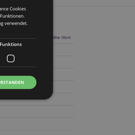
mance Cookies
 Funktionen.
ng verwendet.
ite 4cm Tiefe 4cm Gesamthöhe 10cm
Funktions
5
ERSTANDEN
Kontoverwaltung.