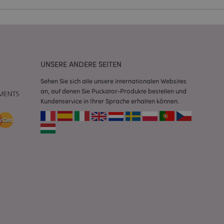
Script.com-Dienst
seinstellungen für
. Das Cookie-Banner
rdnungsgemäß
UNSERE ANDERE SEITEN
 um das
n im Browser zu
Sehen Sie sich alle unsere internationalen Websites
Seiten zu
an, auf denen Sie Puckator-Produkte bestellen und
Kundenservice in Ihrer Sprache erhalten können.
eneriert wird, die
ies ist eine
erwalten von
endet wird.
m eine zufällig
se, wie sie
e spezifisch sein.
e Beibehaltung des
zer zwischen den
andere
nutzer angezeigt
mmungsnachricht
gen. Die Nachricht
 nachdem sie dem