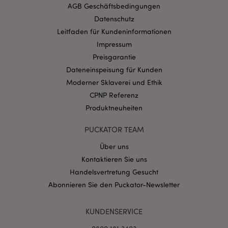
mage-cache-storage-section-
1 T
Adobe Inc.
AGB Geschäftsbedingungen
invalidation
www.puckator.de
Datenschutz
Leitfaden für Kundeninformationen
Impressum
Datenschutzbestimmungen von Google
Preisgarantie
PHPSESSID
1 Ta
PHP.net
Stun
Dateneinspeisung für Kunden
.www.puckator.de
Moderner Sklaverei und Ethik
CPNP Referenz
Produktneuheiten
PUCKATOR TEAM
Über uns
Kontaktieren Sie uns
Handelsvertretung Gesucht
Abonnieren Sie den Puckator-Newsletter
mage-messages
1 Ta
Adobe Inc.
KUNDENSERVICE
Stun
www.puckator.de