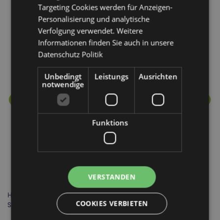
Targeting Cookies werden für Anzeigen-
Mehr von diesem Produktsortiment
Personalisierung und analytische
Verfolgung verwendet. Weitere
Informationen finden Sie auch in unsere
Datenschutz Politik
Unbedingt
Leistungs
Ausrichten
notwendige
Funktions
VERSTANDEN
Home is Where You Park it Pinker Wohnwagen PVC-
Sp
COOKIES VERBIETEN
Schlüsselanhänger