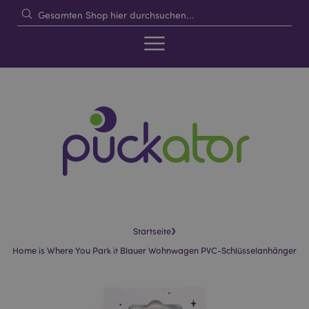
›
Startseite
Home is Where You Park it Blauer Wohnwagen PVC-Schlüsselanhänger
Skip
Skip
to
to
the
the