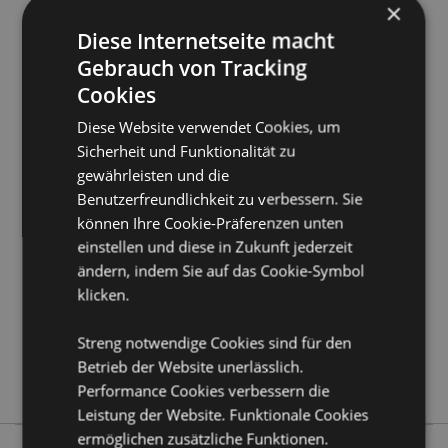
Produkttressourcen:
×
Möchten Sie mehr über den Einkauf bei Puckator
Diese Internetseite macht
erfahren?
Dann lesen Sie unseren
Leitfaden für
Gebrauch von Tracking
Kundeninformationen.
Cookies
Diese Website verwendet Cookies, um
Produktattribute
Sicherheit und Funktionalität zu
Mehr
Länge 11.5cm Höhe 5cm Breite 6cm Tiefe
gewährleisten und die
Information
0.5cm
Benutzerfreundlichkeit zu verbessern. Sie
5055071733291
können Ihre Cookie-Präferenzen unten
384
einstellen und diese in Zukunft jederzeit
ändern, indem Sie auf das Cookie-Symbol
0.025000
klicken.
Keine
Keine
Streng notwendige Cookies sind für den
Keine
Betrieb der Website unerlässlich.
Wohnwagen
Performance Cookies verbessern die
Leistung der Website. Funktionale Cookies
ermöglichen zusätzliche Funktionen.