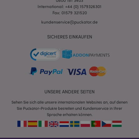
0800 181 3403
International: +44 (0) 1579326301
Fax: 01579 321520
kundenservice@puckator.de
SICHERES EINKAUFEN
mage-cache-sessid
1 T
Adobe Inc.
www.puckator.de
X-Magento-Vary
1 Ta
Adobe Inc.
Stun
www.puckator.de
UNSERE ANDERE SEITEN
Sehen Sie sich alle unsere internationalen Websites an, auf denen
Sie Puckator-Produkte bestellen und Kundenservice in Ihrer
Sprache erhalten können.