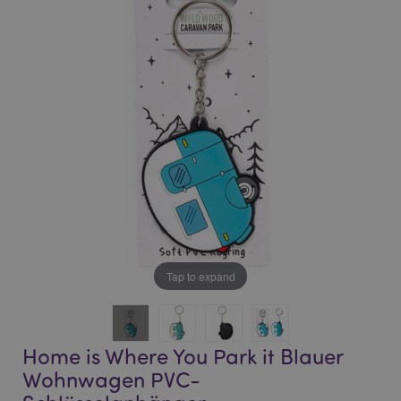
end
beginning
of
of
the
the
images
images
gallery
gallery
Tap to expand
Home is Where You Park it Blauer
Wohnwagen PVC-