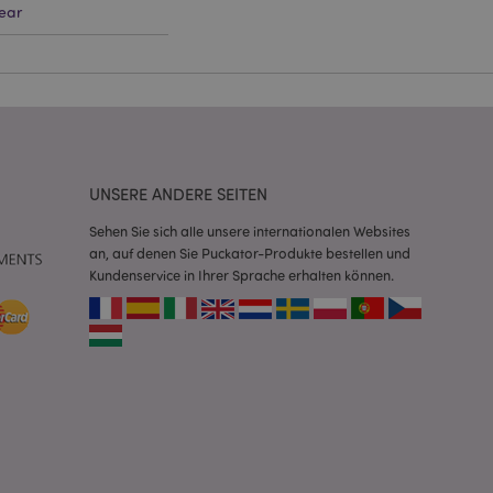
ear
Script.com-Dienst
seinstellungen für
. Das Cookie-Banner
rdnungsgemäß
 um das
n im Browser zu
UNSERE ANDERE SEITEN
Seiten zu
Sehen Sie sich alle unsere internationalen Websites
an, auf denen Sie Puckator-Produkte bestellen und
eneriert wird, die
ies ist eine
Kundenservice in Ihrer Sprache erhalten können.
erwalten von
endet wird.
m eine zufällig
se, wie sie
e spezifisch sein.
e Beibehaltung des
zer zwischen den
andere
nutzer angezeigt
mmungsnachricht
gen. Die Nachricht
 nachdem sie dem