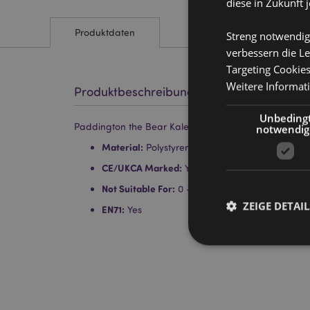
diese in Zukunft 
Produktdaten
Streng notwendig
verbessern die Le
Targeting Cookie
Weitere Informat
Produktbeschreibung
Unbeding
Paddington the Bear Kaleidoscope
notwendig
Material:
Polystyren, Acryl, Karton und Papier
CE/UKCA Marked:
Yes
Not Suitable For:
0 - 3 Years
ZEIGE DETAIL
EN71:
Yes
Streng-notwendige-C