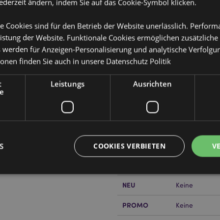
jederzeit ändern, indem Sie auf das Cookie-Symbol klicken.
e Cookies sind für den Betrieb der Website unerlässlich. Perfor
istung der Website. Funktionale Cookies ermöglichen zusätzliche
s werden für Anzeigen-Personalisierung und analytische Verfolgu
ionen finden Sie auch in unsere
Datenschutz Politik
Produktattribute
Mehr
t
Leistungs
Ausrichten
Abmessungen
Höhe 19cm Bre
Information
e
EAN-Nummer
505507151120
Kartonmenge
192
Gewicht (kg)
0.067000
S
COOKIES VERBIETEN
V
IM SALE
Keine
NEU
Keine
Unbedingt notwendige
Leistungs
Ausrichten
Funktions
PROMO
Keine
ookies ermöglichen Kernfunktionen der Website wie die Benutzeranmeldung und die 