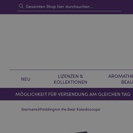
LIZENZEN &
AROMATHE
NEU
KOLLEKTIONEN
BEAU
MÖGLICHKEIT FÜR VERSENDUNG AM GLEICHEN TAG
›
Startseite
Paddington the Bear Kaleidoscope
Skip
Skip
to
to
the
the