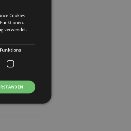
mance Cookies
 Funktionen.
ng verwendet.
Funktions
ite 4.5cm Tiefe 4.5cm
2
ERSTANDEN
Kontoverwaltung.