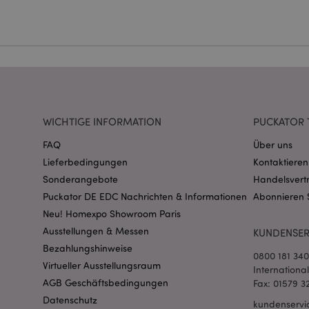
Ohne unbedingt notwe
Name
CookieScriptConse
mage-cache-storage
invalidation
WICHTIGE INFORMATION
PUCKATOR 
FAQ
Über uns
PHPSESSID
Lieferbedingungen
Kontaktieren
Sonderangebote
Handelsvert
Puckator DE EDC Nachrichten & Informationen
Abonnieren 
Neu! Homexpo Showroom Paris
Ausstellungen & Messen
KUNDENSER
Bezahlungshinweise
0800 181 34
Virtueller Ausstellungsraum
mage-messages
Internationa
AGB Geschäftsbedingungen
Fax: 01579 3
Datenschutz
kundenservi