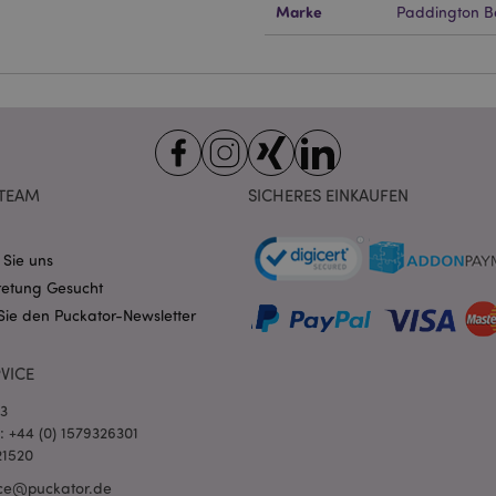
ndige cookies kann die Website nicht richtig genutzt werden.
Marke
Paddington B
Provider
/
Ablauf
Beschreibung
Domain
nt
1 Monat
Dieses Cookie wird vom Cookie-
CookieScript
verwendet, um die Einwilligung
.puckator.de
Besucher-Cookies zu speichern
von Cookie-Script.com muss o
funktionieren.
-section-
1 Tag
Dieses Cookie wird verwendet,
Adobe Inc.
Zwischenspeichern von Inhalte
TEAM
SICHERES EINKAUFEN
www.puckator.de
erleichtern und das Laden von 
beschleunigen.
Datenschutzbestimmungen von Google
1 Tag 16
Cookie, das von Anwendungen g
PHP.net
 Sie uns
Stunden
auf der PHP-Sprache basieren. D
.www.puckator.de
retung Gesucht
allgemeine Kennung, die zum V
Benutzersitzungsvariablen verw
Sie den Puckator-Newsletter
Normalerweise handelt es sich u
generierte Zahl. Die Art und Wei
verwendet wird, kann für die Sit
Ein gutes Beispiel ist jedoch di
VICE
Anmeldestatus für einen Benut
Seiten.
03
1 Tag 16
Verfolgt Fehlermeldungen und 
Adobe Inc.
l: +44 (0) 1579326301
Stunden
Benachrichtigungen, die dem Be
www.puckator.de
21520
werden, z. B. die Cookie-Zusti
und verschiedene Fehlermeldun
ce@puckator.de
wird aus dem Cookie gelöscht,