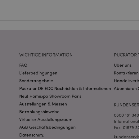
Ohne unbedingt notwe
Name
CookieScriptConse
mage-cache-storage
invalidation
WICHTIGE INFORMATION
PUCKATOR 
FAQ
Über uns
PHPSESSID
Lieferbedingungen
Kontaktieren
Sonderangebote
Handelsvert
Puckator DE EDC Nachrichten & Informationen
Abonnieren 
Neu! Homexpo Showroom Paris
Ausstellungen & Messen
KUNDENSER
Bezahlungshinweise
0800 181 34
Virtueller Ausstellungsraum
mage-messages
Internationa
AGB Geschäftsbedingungen
Fax: 01579 3
Datenschutz
kundenservi