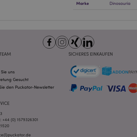
ndige cookies kann die Website nicht richtig genutzt werden.
Marke
Dinosauria
Provider
/
Ablauf
Beschreibung
Domain
nt
1 Monat
Dieses Cookie wird vom Cookie-
CookieScript
verwendet, um die Einwilligung
.puckator.de
Besucher-Cookies zu speichern
von Cookie-Script.com muss o
funktionieren.
-section-
1 Tag
Dieses Cookie wird verwendet,
Adobe Inc.
Zwischenspeichern von Inhalte
TEAM
SICHERES EINKAUFEN
www.puckator.de
erleichtern und das Laden von 
beschleunigen.
Datenschutzbestimmungen von Google
1 Tag 16
Cookie, das von Anwendungen g
PHP.net
 Sie uns
Stunden
auf der PHP-Sprache basieren. D
.www.puckator.de
retung Gesucht
allgemeine Kennung, die zum V
Benutzersitzungsvariablen verw
Sie den Puckator-Newsletter
Normalerweise handelt es sich u
generierte Zahl. Die Art und Wei
verwendet wird, kann für die Sit
Ein gutes Beispiel ist jedoch di
VICE
Anmeldestatus für einen Benut
Seiten.
03
1 Tag 16
Verfolgt Fehlermeldungen und 
Adobe Inc.
l: +44 (0) 1579326301
Stunden
Benachrichtigungen, die dem Be
www.puckator.de
21520
werden, z. B. die Cookie-Zusti
und verschiedene Fehlermeldun
ce@puckator.de
wird aus dem Cookie gelöscht,