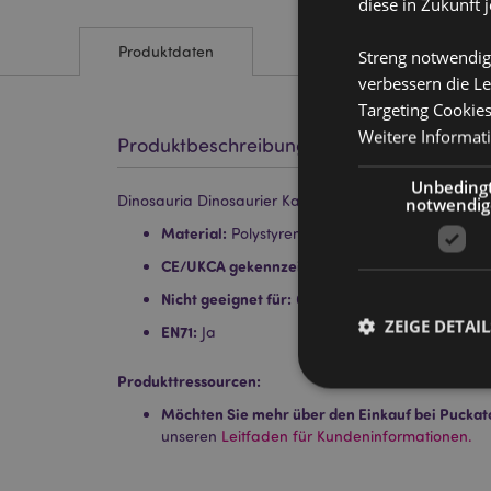
diese in Zukunft 
Produktdaten
Streng notwendig
verbessern die Le
Targeting Cookie
Weitere Informat
Produktbeschreibung
Unbeding
Dinosauria Dinosaurier Kaleidoskop
notwendig
Material:
Polystyren, Acryl, Karton und Papier
CE/UKCA gekennzeichnet:
Ja
Nicht geeignet für:
0–3 Jahre
ZEIGE DETAIL
EN71:
Ja
Produkttressourcen:
Möchten Sie mehr über den Einkauf bei Puckat
unseren
Leitfaden für Kundeninformationen.
Streng-notwendige-C