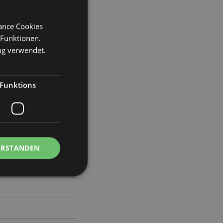
mance Cookies
 Funktionen.
ng verwendet.
Funktions
ite 4.5cm Tiefe 4.5cm
4
ERSTANDEN
Kontoverwaltung.