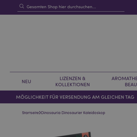
LIZENZEN &
AROMATHE
NEU
KOLLEKTIONEN
BEAU
MÖGLICHKEIT FÜR VERSENDUNG AM GLEICHEN TAG
›
Startseite
Dinosauria Dinosaurier Kaleidoskop
Skip
Skip
to
to
the
the