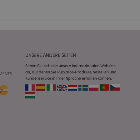
Script.com-Dienst
seinstellungen für
. Das Cookie-Banner
rdnungsgemäß
 um das
n im Browser zu
UNSERE ANDERE SEITEN
Seiten zu
Sehen Sie sich alle unsere internationalen Websites
an, auf denen Sie Puckator-Produkte bestellen und
eneriert wird, die
ies ist eine
Kundenservice in Ihrer Sprache erhalten können.
erwalten von
endet wird.
m eine zufällig
se, wie sie
e spezifisch sein.
e Beibehaltung des
zer zwischen den
andere
nutzer angezeigt
mmungsnachricht
gen. Die Nachricht
 nachdem sie dem