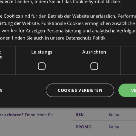
jederzeit ändern, indem Sie auf das Cookie-Symbol klicken.
e Cookies sind für den Betrieb der Website unerlässlich. Perfor
istung der Website. Funktionale Cookies ermöglichen zusätzliche
s werden für Anzeigen-Personalisierung und analytische Verfolgu
ionen finden Sie auch in unsere
Datenschutz Politik
Produktattribute
Mehr
t
Leistungs
Ausrichten
Abmessungen
Höhe 19cm Bre
Information
e
EAN-Nummer
505507150516
Kartonmenge
192
Gewicht (kg)
0.068000
S
COOKIES VERBIETEN
V
IM SALE
Keine
NEU
or erfahren?
Keine
Dann lesen Sie
Unbedingt notwendige
Leistungs
Ausrichten
Funktions
PROMO
Keine
ookies ermöglichen Kernfunktionen der Website wie die Benutzeranmeldung und die 