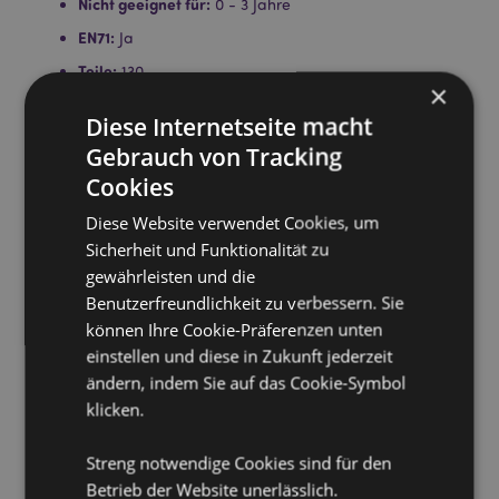
Nicht geeignet für:
0 - 3 Jahre
EN71:
Ja
Teile:
130
×
Lizenz-Informationen:
Dieses Produkt ist für die unten
Diese Internetseite macht
aufgeführten Länder vollständig lizenziert. Wenn Sie
sich außerhalb dieser Gebiete befinden, versuchen
Gebrauch von Tracking
Sie bitte nicht, dieses Produkt zu kaufen. Andernfalls
Cookies
wird es aus Ihrer Bestellung entfernt. Für weitere
Informationen wenden Sie sich bitte an unseren
Diese Website verwendet Cookies, um
Kundenservice.
Sicherheit und Funktionalität zu
Lizenzierte Gebiete:
Åland-Inseln, Albanien, Andorra,
gewährleisten und die
Österreich, Aserbaidschan, Azoren (Portugal),
Benutzerfreundlichkeit zu verbessern. Sie
Balearen (Spanien), Weißrussland, Belgien, Bermuda,
Bosnien und Herzegowina, Bulgarien, Kanarische
können Ihre Cookie-Präferenzen unten
Inseln (Spanien), Ceuta und Melilla, Chile, Korsika
einstellen und diese in Zukunft jederzeit
(Frankreich), Kroatien, Zypern, Tschechische Republik,
ändern, indem Sie auf das Cookie-Symbol
Dänemark, Estland, Finnland (Festland), Frankreich
klicken.
(Festland), Französisch-Guayana, Georgien,
Deutschland, Gibraltar, Griechenland, Guadeloupe,
Guernsey (Kanalinseln), Heiliger Stuhl (Vatikanstadt),
Streng notwendige Cookies sind für den
Ungarn, Island, Irland, Isle of Man (Vereinigtes
Betrieb der Website unerlässlich.