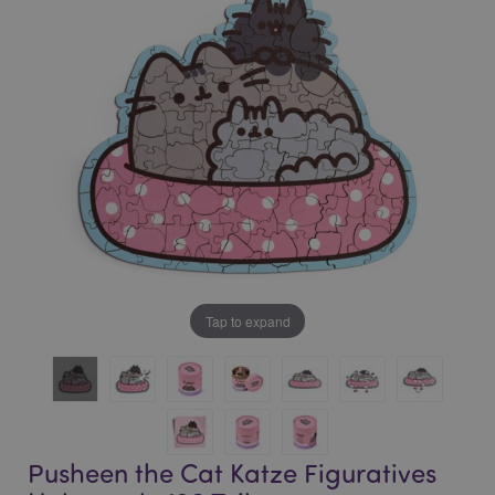
of
of
the
the
images
images
gallery
gallery
Tap to expand
Pusheen the Cat Katze Figuratives