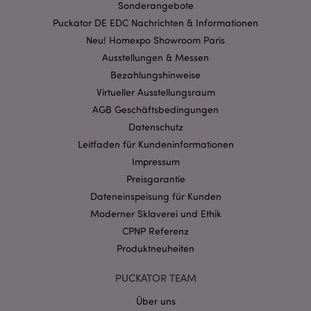
Sonderangebote
Puckator DE EDC Nachrichten & Informationen
Neu! Homexpo Showroom Paris
mage-cache-storage-section-
1 T
Ausstellungen & Messen
Adobe Inc.
invalidation
www.puckator.de
Bezahlungshinweise
Virtueller Ausstellungsraum
AGB Geschäftsbedingungen
Datenschutzbestimmungen von Google
Datenschutz
PHPSESSID
1 Ta
PHP.net
Leitfaden für Kundeninformationen
Stun
.www.puckator.de
Impressum
Preisgarantie
Dateneinspeisung für Kunden
Moderner Sklaverei und Ethik
CPNP Referenz
Produktneuheiten
PUCKATOR TEAM
Über uns