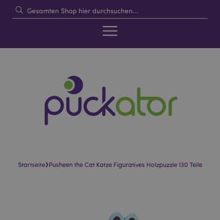
›
Startseite
Pusheen the Cat Katze Figuratives Holzpuzzle 130 Teile
Skip
Skip
to
to
the
the
end
beginning