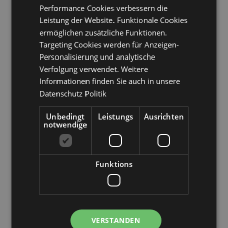
Königreich), Italien (Festland), Jersey (Kanalinseln),
Performance Cookies verbessern die
Kosovo, Lettland, Liechtenstein, Litauen, Luxemburg,
Leistung der Website. Funktionale Cookies
Nordmazedonien, Madeira (Portugal), Malta,
ermöglichen zusätzliche Funktionen.
Martinique, Mayotte, Moldawien, Montenegro,
Niederlande, Norwegen, Polen, Portugal (Festland),
Targeting Cookies werden für Anzeigen-
Réunion, Rumänien, Russland, Saint-Martin
Personalisierung und analytische
(französischer Teil), Serbien, Sizilien (Italien), Slowakei,
Verfolgung verwendet. Weitere
Slowenien, Spanien (Festland), Schweden, Schweiz,
Informationen finden Sie auch in unsere
Türkei, Ukraine, Vereinigtes Königreich (Festland),
Datenschutz Politik
Vereinigtes Königreich (Nordirland, Highlands und
Inseln)
Unbedingt
Leistungs
Ausrichten
notwendige
Produkttressourcen:
Möchten Sie mehr über den Einkauf bei Puckator
erfahren?
Dann lesen Sie unseren
Leitfaden für
Kundeninformationen.
Funktions
Produktattribute
Mehr
Höhe 28cm Breite 33cm Tiefe 0.1cm
VERSTANDEN
Information
5055071504518