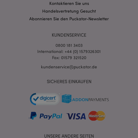
Kontaktieren Sie uns
mage-messages
1 Ta
Adobe Inc.
Handelsvertretung Gesucht
Stun
www.puckator.de
Abonnieren Sie den Puckator-Newsletter
KUNDENSERVICE
0800 181 3403
International: +44 (0) 1579326301
Fax: 01579 321520
mage-cache-sessid
1 T
Adobe Inc.
kundenservice@puckator.de
www.puckator.de
SICHERES EINKAUFEN
X-Magento-Vary
1 Ta
Adobe Inc.
Stun
www.puckator.de
UNSERE ANDERE SEITEN