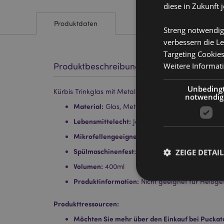
diese in Zukunft 
Produktdaten
Streng notwendig
verbessern die Le
Targeting Cookie
Weitere Informat
Produktbeschreibung
Unbeding
Kürbis Trinkglas mit Metalldeckel und Strohhalm
notwendig
Material:
Glas, Metall (Zinn) und Polypropylen
Lebensmittelecht:
Ja
Mikrofellengeeignet:
Nein
Spülmaschinenfest:
ZEIGE DETAIL
Nein
Volumen:
400ml
Produktinformation:
Nicht geeignet für Heißge
Produkttressourcen:
Möchten Sie mehr über den Einkauf bei Puckat
Streng-notwendige-C