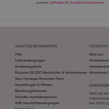
Ohne unbedingt notwe
unseren
Leitfaden für Kundeninformationen.
Name
CookieScriptConse
mage-cache-storage
invalidation
WICHTIGE INFORMATION
PUCKATOR 
FAQ
Über uns
PHPSESSID
Lieferbedingungen
Kontaktieren
Sonderangebote
Handelsvert
Puckator DE EDC Nachrichten & Informationen
Abonnieren 
Neu! Homexpo Showroom Paris
Ausstellungen & Messen
KUNDENSER
Bezahlungshinweise
0800 181 34
mage-messages
Virtueller Ausstellungsraum
Internationa
AGB Geschäftsbedingungen
Fax: 01579 3
Datenschutz