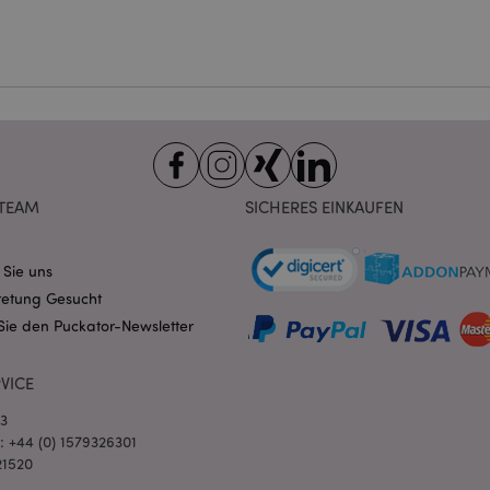
ndige cookies kann die Website nicht richtig genutzt werden.
Provider
/
Ablauf
Beschreibung
Domain
nt
1 Monat
Dieses Cookie wird vom Cookie-
CookieScript
verwendet, um die Einwilligung
.puckator.de
Besucher-Cookies zu speichern
von Cookie-Script.com muss o
funktionieren.
-section-
1 Tag
Dieses Cookie wird verwendet,
Adobe Inc.
Zwischenspeichern von Inhalte
www.puckator.de
TEAM
SICHERES EINKAUFEN
erleichtern und das Laden von 
beschleunigen.
Datenschutzbestimmungen von Google
1 Tag 16
Cookie, das von Anwendungen g
PHP.net
 Sie uns
Stunden
auf der PHP-Sprache basieren. D
.www.puckator.de
allgemeine Kennung, die zum V
retung Gesucht
Benutzersitzungsvariablen verw
Normalerweise handelt es sich u
Sie den Puckator-Newsletter
generierte Zahl. Die Art und Wei
verwendet wird, kann für die Sit
Ein gutes Beispiel ist jedoch di
VICE
Anmeldestatus für einen Benut
Seiten.
03
1 Tag 16
Verfolgt Fehlermeldungen und 
Adobe Inc.
l: +44 (0) 1579326301
Stunden
Benachrichtigungen, die dem Be
www.puckator.de
werden, z. B. die Cookie-Zusti
21520
und verschiedene Fehlermeldun