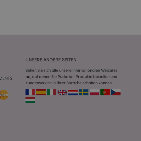
Script.com-Dienst
seinstellungen für
. Das Cookie-Banner
rdnungsgemäß
 um das
n im Browser zu
UNSERE ANDERE SEITEN
Seiten zu
Sehen Sie sich alle unsere internationalen Websites
eneriert wird, die
an, auf denen Sie Puckator-Produkte bestellen und
ies ist eine
Kundenservice in Ihrer Sprache erhalten können.
erwalten von
endet wird.
m eine zufällig
se, wie sie
e spezifisch sein.
e Beibehaltung des
zer zwischen den
andere
nutzer angezeigt
mmungsnachricht
gen. Die Nachricht