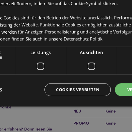
jederzeit ändern, indem Sie auf das Cookie-Symbol klicken.
e Cookies sind für den Betrieb der Website unerlässlich. Perfor
istung der Website. Funktionale Cookies ermöglichen zusätzliche
s werden für Anzeigen-Personalisierung und analytische Verfolgu
ionen finden Sie auch in unsere
Datenschutz Politik
Produktattribute
Mehr
Abmessungen
Höhe 7cm Brei
t
Leistungs
Ausrichten
Information
e
EAN-Nummer
505507179583
Kartonmenge
24
Gewicht (kg)
0.400000
S
COOKIES VERBIETEN
V
IM SALE
Keine
tränke.
NEU
Keine
Unbedingt notwendige
Leistungs
Ausrichten
Funktions
PROMO
Keine
or erfahren?
Dann lesen Sie
ookies ermöglichen Kernfunktionen der Website wie die Benutzeranmeldung und die 