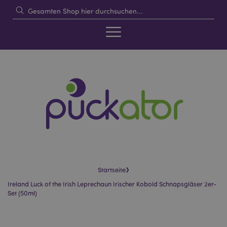
›
Startseite
Ireland Luck of the Irish Leprechaun Irischer Kobold Schnapsgläser 2er-
Set (50ml)
Skip
Skip
to
to