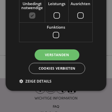
Information
Unbedingt
Leistungs
Ausrichten
5055071514975
notwendige
72
0.173000
Keine
Funktions
Keine
Keine
Luck of the Irish
VERSTANDEN
COOKIES VERBIETEN
ZEIGE DETAILS
WICHTIGE INFORMATION
Unbedingt notwendige
Leistungs
FAQ
Ausrichten
Funktions