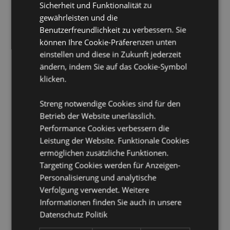
Sicherheit und Funktionalität zu
Material:
Natronglas
gewährleisten und die
Anzahl im Set:
Benutzerfreundlichkeit zu verbessern. Sie
2
können Ihre Cookie-Präferenzen unten
Lebensmittelecht:
Ja
einstellen und diese in Zukunft jederzeit
Mikrowellengeeignet:
Nein
ändern, indem Sie auf das Cookie-Symbol
Spülmaschinenfest:
Nein
klicken.
Produktinformation:
Nicht geeignet für warme
Flüssigkeiten.
Streng notwendige Cookies sind für den
Betrieb der Website unerlässlich.
Volumen pro Glas:
50ml
Performance Cookies verbessern die
Produkttressourcen:
Leistung der Website. Funktionale Cookies
ermöglichen zusätzliche Funktionen.
Möchten Sie mehr über den Einkauf bei Puckator
erfahren?
Targeting Cookies werden für Anzeigen-
Dann lesen Sie unseren
Leitfaden für
Kundeninformationen.
Personalisierung und analytische
Verfolgung verwendet. Weitere
Informationen finden Sie auch in unsere
Produktattribute
Datenschutz Politik
Mehr
Höhe 5.5cm Breite 5cm Tiefe 5cm