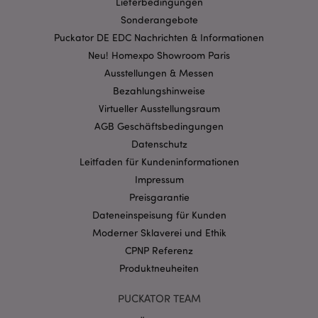
Lieferbedingungen
Streng-notwendige-Cookies ermöglichen
Sonderangebote
Kernfunktionen der Website wie die
Puckator DE EDC Nachrichten & Informationen
Benutzeranmeldung und die Kontoverwaltung.
Ohne unbedingt notwendige cookies kann die
Neu! Homexpo Showroom Paris
Website nicht richtig genutzt werden.
Ausstellungen & Messen
Provider
/
Name
Abl
Bezahlungshinweise
Domain
Virtueller Ausstellungsraum
CookieScriptConsent
1 Mo
CookieScript
.puckator.de
AGB Geschäftsbedingungen
Datenschutz
Leitfaden für Kundeninformationen
Impressum
Preisgarantie
Dateneinspeisung für Kunden
mage-cache-storage-section-
1 T
Adobe Inc.
Moderner Sklaverei und Ethik
invalidation
www.puckator.de
CPNP Referenz
Produktneuheiten
Datenschutzbestimmungen von Google
PUCKATOR TEAM
PHPSESSID
1 Ta
PHP.net
Stun
.www.puckator.de