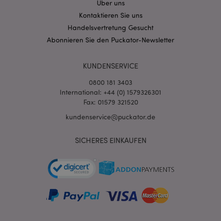
Über uns
Kontaktieren Sie uns
Handelsvertretung Gesucht
Abonnieren Sie den Puckator-Newsletter
KUNDENSERVICE
0800 181 3403
International: +44 (0) 1579326301
Fax: 01579 321520
kundenservice@puckator.de
mage-messages
1 Ta
Adobe Inc.
Stun
www.puckator.de
SICHERES EINKAUFEN
mage-cache-sessid
1 T
Adobe Inc.