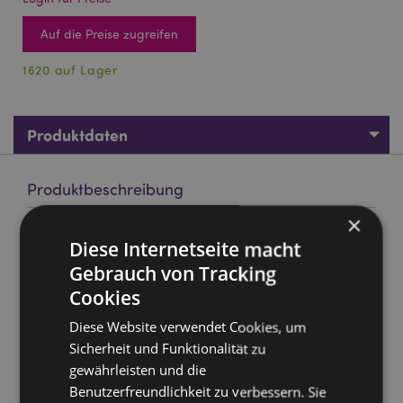
Auf die Preise zugreifen
1620 auf Lager
Produktdaten
Produktbeschreibung
×
Goloka Organika Kopal & Myrrhe Räucherstäbchen
Diese Internetseite macht
Marke:
Goloka
Gebrauch von Tracking
Material:
Handgerollte höchste Qualität Weihrauch,
Cookies
Harze und pflanzliches Material
Diese Website verwendet Cookies, um
Stäbchen pro Verpackung:
ungefähr 12
Sicherheit und Funktionalität zu
Ungefähr Brenndauer :
30 Minuten
gewährleisten und die
Benutzerfreundlichkeit zu verbessern. Sie
Produkttressourcen: