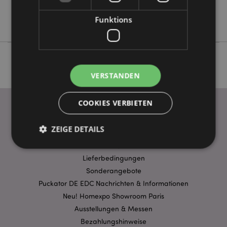
Keine
Goloka
Funktions
VERSTANDEN
COOKIES VERBIETEN
WICHTIGE INFORMATION
ZEIGE DETAILS
FAQ
Lieferbedingungen
Unbedingt notwendige
Leistungs
Sonderangebote
Puckator DE EDC Nachrichten & Informationen
Ausrichten
Funktions
Neu! Homexpo Showroom Paris
Streng-notwendige-Cookies ermöglichen
Ausstellungen & Messen
Kernfunktionen der Website wie die
Benutzeranmeldung und die Kontoverwaltung.
Bezahlungshinweise
Ohne unbedingt notwendige cookies kann die