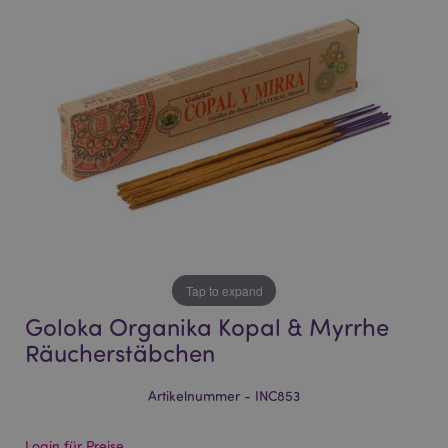
of
of
the
the
images
images
gallery
gallery
Tap to expand
Goloka Organika Kopal & Myrrhe
Räucherstäbchen
Artikelnummer - INC853
Login für Preise