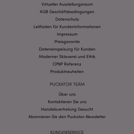
Virtueller Ausstellungsraum
Website nicht richtig genutzt werden.
AGB Geschäftsbedingungen
Provider
/
Name
Abl
Domain
Datenschutz
Leitfaden für Kundeninformationen
CookieScriptConsent
1 Mo
CookieScript
.puckator.de
Impressum
Preisgarantie
Dateneinspeisung für Kunden
Moderner Sklaverei und Ethik
CPNP Referenz
Produktneuheiten
mage-cache-storage-section-
1 T
Adobe Inc.
invalidation
www.puckator.de
PUCKATOR TEAM
Über uns
Datenschutzbestimmungen von Google
Kontaktieren Sie uns
PHPSESSID
1 Ta
PHP.net
Handelsvertretung Gesucht
Stun
.www.puckator.de
Abonnieren Sie den Puckator-Newsletter
KUNDENSERVICE