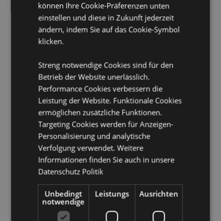
können Ihre Cookie-Präferenzen unten
Möchten Sie mehr über den Einkauf bei Puckator
einstellen und diese in Zukunft jederzeit
erfahren?
Dann lesen Sie unseren
Leitfaden für
ändern, indem Sie auf das Cookie-Symbol
Kundeninformationen.
klicken.
Streng notwendige Cookies sind für den
Betrieb der Website unerlässlich.
Performance Cookies verbessern die
Leistung der Website. Funktionale Cookies
ermöglichen zusätzliche Funktionen.
Produktattribute
Targeting Cookies werden für Anzeigen-
Personalisierung und analytische
Mehr
Packungshöhe 22.5cm Breite 5cm Tiefe
Information
1.5cm Stiftlänge 20cm
Verfolgung verwendet. Weitere
Informationen finden Sie auch in unsere
8904367814497
Datenschutz Politik
600
0.034000
Unbedingt
Leistungs
Ausrichten
Keine
notwendige
Keine