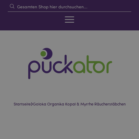
›
Startseite
Goloka Organika Kopal & Myrrhe Räucherstäbchen
Skip
Skip
to
to
the
the
end
beginning