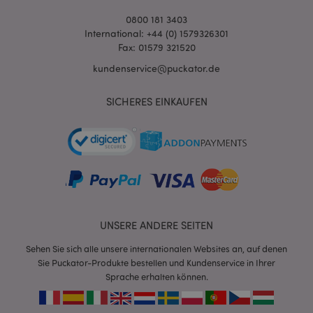
0800 181 3403
International: +44 (0) 1579326301
Fax: 01579 321520
kundenservice@puckator.de
SICHERES EINKAUFEN
mage-messages
1 Ta
Adobe Inc.
Stun
www.puckator.de
UNSERE ANDERE SEITEN
Sehen Sie sich alle unsere internationalen Websites an, auf denen
mage-cache-sessid
1 T
Adobe Inc.
Sie Puckator-Produkte bestellen und Kundenservice in Ihrer
www.puckator.de
Sprache erhalten können.