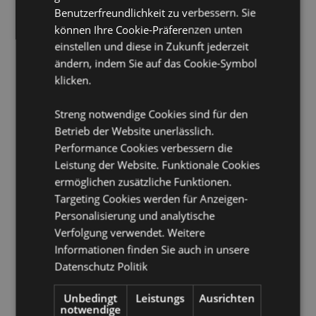
Vegan:
Ja
Benutzerfreundlichkeit zu verbessern. Sie
können Ihre Cookie-Präferenzen unten
Produkttressourcen:
einstellen und diese in Zukunft jederzeit
Möchten Sie mehr über den Einkauf bei Puckator
ändern, indem Sie auf das Cookie-Symbol
erfahren?
Dann lesen Sie unseren
Leitfaden für
klicken.
Kundeninformationen.
Streng notwendige Cookies sind für den
Betrieb der Website unerlässlich.
Performance Cookies verbessern die
Leistung der Website. Funktionale Cookies
ermöglichen zusätzliche Funktionen.
Targeting Cookies werden für Anzeigen-
Produktattribute
Personalisierung und analytische
Verfolgung verwendet. Weitere
Mehr
Packungshöhe 22cm Breite 5cm Tiefe 1.5cm
Informationen finden Sie auch in unsere
Information
Stiftlänge 20cm
Datenschutz Politik
8906051433236
600
Unbedingt
Leistungs
Ausrichten
0.035000
notwendige