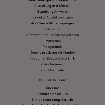
Benutzeranmeldung und die Kontoverwaltung.
Ausstellungen & Messen
Ohne unbedingt notwendige cookies kann die
Website nicht richtig genutzt werden.
Bezahlungshinweise
Virtueller Ausstellungsraum
Provider
/
Name
Abl
Domain
AGB Geschäftsbedingungen
CookieScriptConsent
1 Mo
CookieScript
Datenschutz
.puckator.de
Leitfaden für Kundeninformationen
Impressum
Preisgarantie
Dateneinspeisung für Kunden
Moderner Sklaverei und Ethik
CPNP Referenz
mage-cache-storage-section-
1 T
Adobe Inc.
invalidation
www.puckator.de
Produktneuheiten
PUCKATOR TEAM
Datenschutzbestimmungen von Google
Über uns
PHPSESSID
1 Ta
PHP.net
Kontaktieren Sie uns
Stun
.www.puckator.de
Handelsvertretung Gesucht