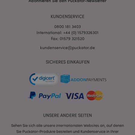
Abonnieren Sie den Puckator-Newsletter
KUNDENSERVICE
0800 181 3403
International: +44 (0) 1579326301
Fax: 01579 321520
kundenservice@puckator.de
SICHERES EINKAUFEN
mage-messages
1 Ta
Adobe Inc.
Stun
www.puckator.de
UNSERE ANDERE SEITEN
mage-cache-sessid
1 T
Adobe Inc.
Sehen Sie sich alle unsere internationalen Websites an, auf denen
www.puckator.de
Sie Puckator-Produkte bestellen und Kundenservice in Ihrer