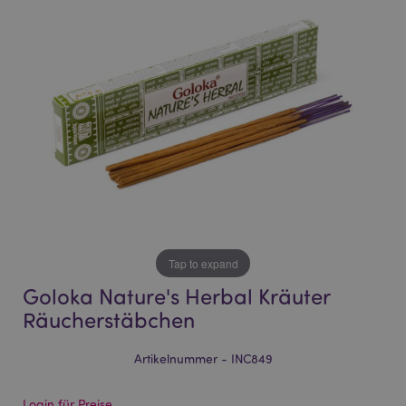
of
of
the
the
images
images
gallery
gallery
Tap to expand
Goloka Nature's Herbal Kräuter
Räucherstäbchen
Artikelnummer - INC849
Login für Preise