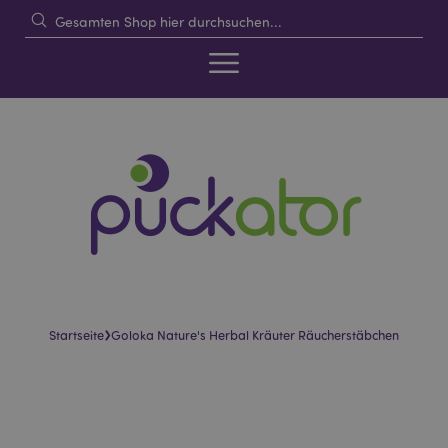
›
Startseite
Goloka Nature's Herbal Kräuter Räucherstäbchen
Skip
Skip
to
to
the
the
end
beginning