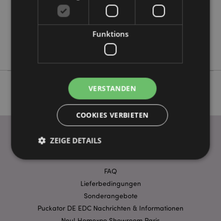
Keine
Keine
Funktions
Keine
Goloka
VERSTANDEN
COOKIES VERBIETEN
ZEIGE DETAILS
WICHTIGE INFORMATION
FAQ
Unbedingt notwendige
Leistungs
Lieferbedingungen
Ausrichten
Funktions
Sonderangebote
Puckator DE EDC Nachrichten & Informationen
Streng-notwendige-Cookies ermöglichen
Kernfunktionen der Website wie die
Neu! Homexpo Showroom Paris