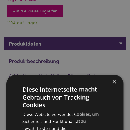
Auf die Preise zugreifen
1104 auf Lager
Produktdaten
Produktbeschreibung
Goloka Nature's Herbal Kräuter Räucherstäbchen
×
Marke:
Goloka
Diese Internetseite macht
Material:
Handgerollte höchste Qualität Weihrauch,
Gebrauch von Tracking
Harze und pflanzliches Material
Cookies
Stäbchen pro Verpackung:
ungefähr 10
Diese Website verwendet Cookies, um
Ungefähr Brenndauer :
30 Minuten
Sicherheit und Funktionalität zu
Tierversuchsfrei:
Ja
gewährleisten und die