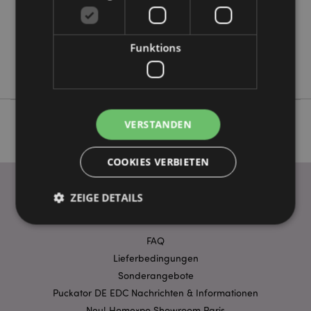
Keine
Keine
Funktions
Keine
Goloka
VERSTANDEN
COOKIES VERBIETEN
ZEIGE DETAILS
WICHTIGE INFORMATION
FAQ
Unbedingt notwendige
Leistungs
Lieferbedingungen
Ausrichten
Funktions
Sonderangebote
Puckator DE EDC Nachrichten & Informationen
Streng-notwendige-Cookies ermöglichen
Kernfunktionen der Website wie die
Neu! Homexpo Showroom Paris