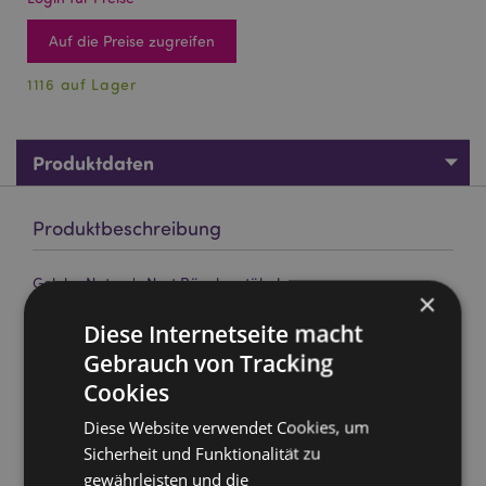
Auf die Preise zugreifen
1116 auf Lager
Produktdaten
Produktbeschreibung
Goloka Nature's Nest Räucherstäbchen
×
Marke:
Goloka
Diese Internetseite macht
Material:
Handgerollte höchste Qualität Weihrauch,
Gebrauch von Tracking
Harze und pflanzliches Material
Cookies
Stäbchen pro Verpackung:
ungefähr 10
Diese Website verwendet Cookies, um
Ungefähr Brenndauer :
30 Minuten
Sicherheit und Funktionalität zu
Tierversuchsfrei:
Ja
gewährleisten und die