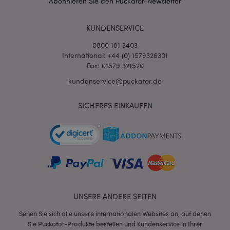
Abonnieren Sie den Puckator-Newsletter
KUNDENSERVICE
0800 181 3403
International: +44 (0) 1579326301
Fax: 01579 321520
kundenservice@puckator.de
SICHERES EINKAUFEN
mage-messages
1 Ta
Adobe Inc.
Stun
www.puckator.de
UNSERE ANDERE SEITEN
mage-cache-sessid
1 T
Adobe Inc.
Sehen Sie sich alle unsere internationalen Websites an, auf denen
www.puckator.de
Sie Puckator-Produkte bestellen und Kundenservice in Ihrer