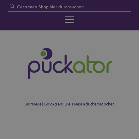
›
Startseite
Goloka Nature's Nest Räucherstäbchen
Skip
Skip
to
to
the
the
end
beginning