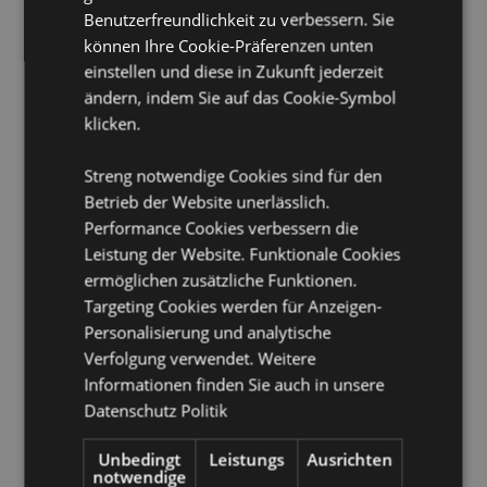
Vegan:
Ja
Benutzerfreundlichkeit zu verbessern. Sie
können Ihre Cookie-Präferenzen unten
Produkttressourcen:
einstellen und diese in Zukunft jederzeit
Möchten Sie mehr über den Einkauf bei Puckator
ändern, indem Sie auf das Cookie-Symbol
erfahren?
Dann lesen Sie unseren
Leitfaden für
klicken.
Kundeninformationen.
Streng notwendige Cookies sind für den
Betrieb der Website unerlässlich.
Performance Cookies verbessern die
Leistung der Website. Funktionale Cookies
ermöglichen zusätzliche Funktionen.
Targeting Cookies werden für Anzeigen-
Produktattribute
Personalisierung und analytische
Verfolgung verwendet. Weitere
Mehr
Packungshöhe 22cm Breite 5cm Tiefe 1.5cm
Informationen finden Sie auch in unsere
Information
Stiftlänge 20cm
Datenschutz Politik
8906051430990
600
Unbedingt
Leistungs
Ausrichten
0.034000
notwendige