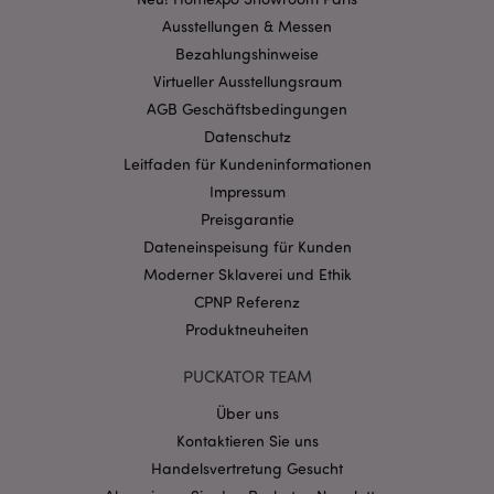
Benutzeranmeldung und die Kontoverwaltung.
Ausstellungen & Messen
Ohne unbedingt notwendige cookies kann die
Website nicht richtig genutzt werden.
Bezahlungshinweise
Virtueller Ausstellungsraum
Provider
/
Name
Abl
Domain
AGB Geschäftsbedingungen
CookieScriptConsent
1 Mo
CookieScript
Datenschutz
.puckator.de
Leitfaden für Kundeninformationen
Impressum
Preisgarantie
Dateneinspeisung für Kunden
Moderner Sklaverei und Ethik
CPNP Referenz
mage-cache-storage-section-
1 T
Adobe Inc.
invalidation
www.puckator.de
Produktneuheiten
PUCKATOR TEAM
Datenschutzbestimmungen von Google
Über uns
PHPSESSID
1 Ta
PHP.net
Kontaktieren Sie uns
Stun
.www.puckator.de
Handelsvertretung Gesucht