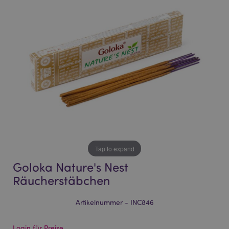
of
of
the
the
images
images
gallery
gallery
Tap to expand
Goloka Nature's Nest
Räucherstäbchen
Artikelnummer - INC846
Login für Preise