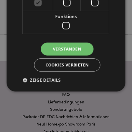
Keine
Keine
Funktions
Goloka
VERSTANDEN
COOKIES VERBIETEN
ZEIGE DETAILS
WICHTIGE INFORMATION
FAQ
Lieferbedingungen
Unbedingt notwendige
Leistungs
Sonderangebote
Ausrichten
Funktions
Puckator DE EDC Nachrichten & Informationen
Streng-notwendige-Cookies ermöglichen
Neu! Homexpo Showroom Paris
Kernfunktionen der Website wie die
Ausstellungen & Messen