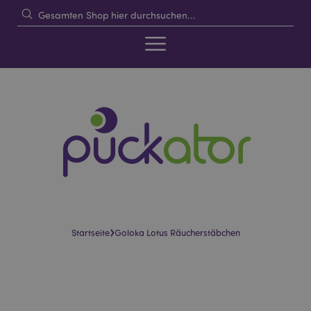
›
Startseite
Goloka Lotus Räucherstäbchen
Skip
Skip
to
to
the
the
end
beginning