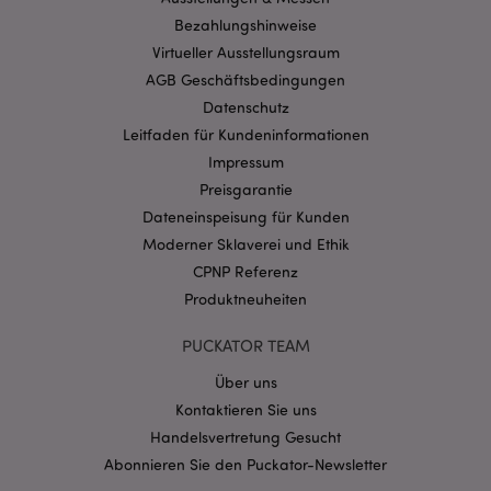
Benutzeranmeldung und die Kontoverwaltung.
Ohne unbedingt notwendige cookies kann die
Bezahlungshinweise
Website nicht richtig genutzt werden.
Virtueller Ausstellungsraum
Provider
/
Name
Abl
AGB Geschäftsbedingungen
Domain
Datenschutz
CookieScriptConsent
1 Mo
CookieScript
Leitfaden für Kundeninformationen
.puckator.de
Impressum
Preisgarantie
Dateneinspeisung für Kunden
Moderner Sklaverei und Ethik
CPNP Referenz
mage-cache-storage-section-
1 T
Adobe Inc.
Produktneuheiten
invalidation
www.puckator.de
PUCKATOR TEAM
Über uns
Datenschutzbestimmungen von Google
Kontaktieren Sie uns
PHPSESSID
1 Ta
PHP.net
Stun
.www.puckator.de
Handelsvertretung Gesucht
Abonnieren Sie den Puckator-Newsletter