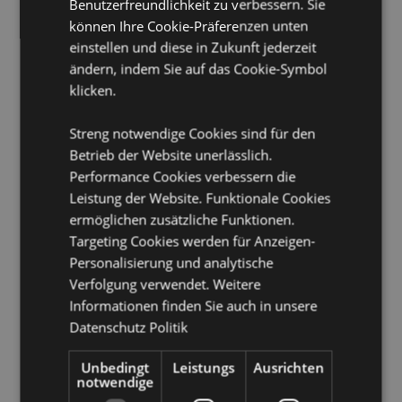
Benutzerfreundlichkeit zu verbessern. Sie
können Ihre Cookie-Präferenzen unten
Produkttressourcen:
einstellen und diese in Zukunft jederzeit
Möchten Sie mehr über den Einkauf bei Puckator
ändern, indem Sie auf das Cookie-Symbol
erfahren?
Dann lesen Sie unseren
Leitfaden für
klicken.
Kundeninformationen.
Streng notwendige Cookies sind für den
Betrieb der Website unerlässlich.
Performance Cookies verbessern die
Leistung der Website. Funktionale Cookies
ermöglichen zusätzliche Funktionen.
Targeting Cookies werden für Anzeigen-
Produktattribute
Personalisierung und analytische
Mehr
Packungshöhe 22cm Breite 5cm Tiefe 1.5cm
Verfolgung verwendet. Weitere
Information
Stiftlänge 20cm
Informationen finden Sie auch in unsere
8906051432055
Datenschutz Politik
600
Unbedingt
Leistungs
Ausrichten
0.035000
notwendige
Keine