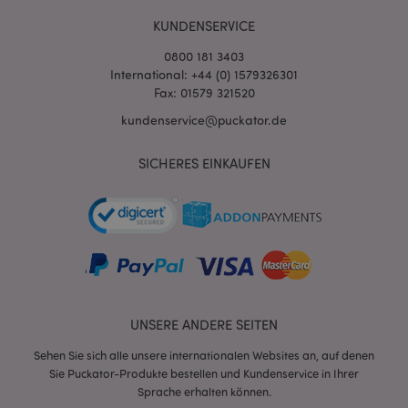
KUNDENSERVICE
0800 181 3403
International: +44 (0) 1579326301
Fax: 01579 321520
kundenservice@puckator.de
SICHERES EINKAUFEN
mage-messages
1 Ta
Adobe Inc.
Stun
www.puckator.de
UNSERE ANDERE SEITEN
Sehen Sie sich alle unsere internationalen Websites an, auf denen
mage-cache-sessid
1 T
Adobe Inc.
www.puckator.de
Sie Puckator-Produkte bestellen und Kundenservice in Ihrer
Sprache erhalten können.