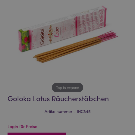
of
of
the
the
images
images
gallery
gallery
Tap to expand
Goloka Lotus Räucherstäbchen
Artikelnummer - INC845
Login für Preise