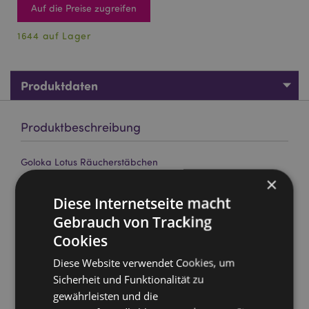
Auf die Preise zugreifen
1644 auf Lager
Produktdaten
Produktbeschreibung
Goloka Lotus Räucherstäbchen
×
Marke:
Goloka
Diese Internetseite macht
Material:
Handgerollte höchste Qualität Weihrauch,
Harze und pflanzliches Material
Gebrauch von Tracking
Cookies
Stäbchen pro Verpackung:
ungefähr 10
Ungefähr Brenndauer :
30 Minuten
Diese Website verwendet Cookies, um
Sicherheit und Funktionalität zu
Tierversuchsfrei:
Ja
gewährleisten und die
Vegan:
Ja