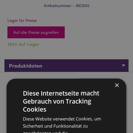
Artikelnummer - INC650
Login für Preise
Auf die Preise zugreifen
3924 auf Lager
Produktdaten
Produktbeschreibung
×
Diese Internetseite macht
01413 Satya VFM Spirituelle Aura Nag Champa
Gebrauch von Tracking
Räucherstäbchen
Cookies
Marke:
Satya
Diese Website verwendet Cookies, um
Material:
Handgerollte höchste Qualität Weihrauch,
Sicherheit und Funktionalität zu
Harze und pflanzliches Material
gewährleisten und die