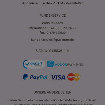
Abonnieren Sie den Puckator-Newsletter
KUNDENSERVICE
0800 181 3403
International: +44 (0) 1579326301
Fax: 01579 321520
kundenservice@puckator.de
SICHERES EINKAUFEN
mage-messages
1 Ta
Adobe Inc.
Stun
www.puckator.de
UNSERE ANDERE SEITEN
mage-cache-sessid
1 T
Adobe Inc.
www.puckator.de
Sehen Sie sich alle unsere internationalen Websites an, auf denen
Sie Puckator-Produkte bestellen und Kundenservice in Ihrer