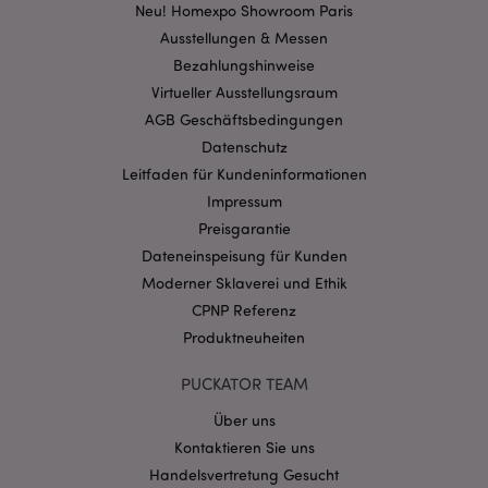
Kernfunktionen der Website wie die
Neu! Homexpo Showroom Paris
Benutzeranmeldung und die Kontoverwaltung.
Ausstellungen & Messen
Ohne unbedingt notwendige cookies kann die
Website nicht richtig genutzt werden.
Bezahlungshinweise
Provider
/
Virtueller Ausstellungsraum
Name
Abl
Domain
AGB Geschäftsbedingungen
CookieScriptConsent
1 Mo
CookieScript
Datenschutz
.puckator.de
Leitfaden für Kundeninformationen
Impressum
Preisgarantie
Dateneinspeisung für Kunden
Moderner Sklaverei und Ethik
mage-cache-storage-section-
1 T
Adobe Inc.
CPNP Referenz
invalidation
www.puckator.de
Produktneuheiten
PUCKATOR TEAM
Datenschutzbestimmungen von Google
Über uns
PHPSESSID
1 Ta
PHP.net
Stun
.www.puckator.de
Kontaktieren Sie uns
Handelsvertretung Gesucht