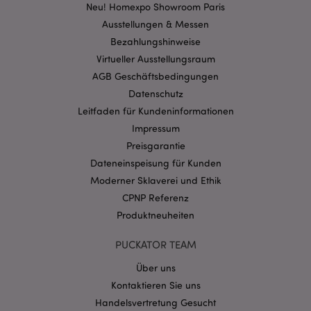
Kernfunktionen der Website wie die
Neu! Homexpo Showroom Paris
Benutzeranmeldung und die Kontoverwaltung.
Ausstellungen & Messen
Ohne unbedingt notwendige cookies kann die
Website nicht richtig genutzt werden.
Bezahlungshinweise
Provider
/
Virtueller Ausstellungsraum
Name
Abl
Domain
AGB Geschäftsbedingungen
CookieScriptConsent
1 Mo
CookieScript
Datenschutz
.puckator.de
Leitfaden für Kundeninformationen
Impressum
Preisgarantie
Dateneinspeisung für Kunden
Moderner Sklaverei und Ethik
mage-cache-storage-section-
1 T
Adobe Inc.
CPNP Referenz
invalidation
www.puckator.de
Produktneuheiten
PUCKATOR TEAM
Datenschutzbestimmungen von Google
Über uns
PHPSESSID
1 Ta
PHP.net
Stun
.www.puckator.de
Kontaktieren Sie uns
Handelsvertretung Gesucht