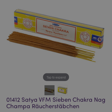
end
beginning
of
of
the
the
images
images
gallery
gallery
Tap to expand
01412 Satya VFM Sieben Chakra Nag
Champa Räucherstäbchen