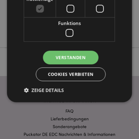
Keine
Keine
Funktions
Keine
Satya
VERSTANDEN
COOKIES VERBIETEN
ZEIGE DETAILS
WICHTIGE INFORMATION
FAQ
Unbedingt notwendige
Leistungs
Lieferbedingungen
Ausrichten
Funktions
Sonderangebote
Puckator DE EDC Nachrichten & Informationen
Streng-notwendige-Cookies ermöglichen