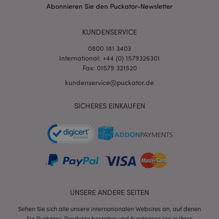
Abonnieren Sie den Puckator-Newsletter
KUNDENSERVICE
0800 181 3403
International: +44 (0) 1579326301
Fax: 01579 321520
kundenservice@puckator.de
SICHERES EINKAUFEN
mage-messages
1 Ta
Adobe Inc.
Stun
www.puckator.de
UNSERE ANDERE SEITEN
mage-cache-sessid
1 T
Adobe Inc.
www.puckator.de
Sehen Sie sich alle unsere internationalen Websites an, auf denen
Sie Puckator-Produkte bestellen und Kundenservice in Ihrer