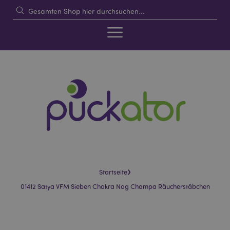
›
Startseite
01412 Satya VFM Sieben Chakra Nag Champa Räucherstäbchen
Skip
Skip
to
to
the
the