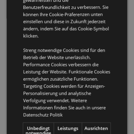
Stäbchen pro Verpackung:
ungefähr 12
Benutzerfreundlichkeit zu verbessern. Sie
Ungefähr Brenndauer :
30 Minuten
können Ihre Cookie-Präferenzen unten
einstellen und diese in Zukunft jederzeit
Produkttressourcen:
ändern, indem Sie auf das Cookie-Symbol
Möchten Sie mehr über den Einkauf bei Puckator
klicken.
erfahren?
Dann lesen Sie unseren
Leitfaden für
Kundeninformationen.
Streng notwendige Cookies sind für den
Betrieb der Website unerlässlich.
Performance Cookies verbessern die
Leistung der Website. Funktionale Cookies
ermöglichen zusätzliche Funktionen.
Targeting Cookies werden für Anzeigen-
Personalisierung und analytische
Verfolgung verwendet. Weitere
Produktattribute
Informationen finden Sie auch in unsere
Mehr
Breite 0.2cm Tiefe 0.2cm Länge 21cm
Datenschutz Politik
Information
8904234402536
360
Unbedingt
Leistungs
Ausrichten
notwendige
0.036000