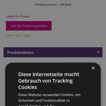
Artikelnummer - INC649
Login für Preise
Auf die Preise zugreifen
2808 auf Lager
Produktdaten
Produktbeschreibung
×
Diese Internetseite macht
01412 Satya VFM Sieben Chakra Nag Champa
Gebrauch von Tracking
Räucherstäbchen
Cookies
Marke:
Satya
Diese Website verwendet Cookies, um
Material:
Handgerollte höchste Qualität Weihrauch,
Sicherheit und Funktionalität zu
Harze und pflanzliches Material
gewährleisten und die