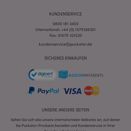
KUNDENSERVICE
0800 181 3403
International: +44 (0) 1579326301
Fax: 01579 321520
kundenservice@puckator.de
SICHERES EINKAUFEN
mage-messages
1 Ta
Adobe Inc.
Stun
www.puckator.de
UNSERE ANDERE SEITEN
mage-cache-sessid
1 T
Adobe Inc.
Sehen Sie sich alle unsere internationalen Websites an, auf denen
www.puckator.de
Sie Puckator-Produkte bestellen und Kundenservice in Ihrer