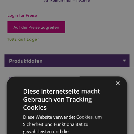
Artikelnummer - INC646
Login für Preise
Auf die Preise zugreifen
1092 auf Lager
Produktdaten
Produktbeschreibung
×
Diese Internetseite macht
01409 Satya VFM Geldmatrix Nag Champa
Gebrauch von Tracking
Räucherstäbchen
Cookies
Marke:
Satya
Diese Website verwendet Cookies, um
Material:
Handgerollte höchste Qualität Weihrauch,
Sicherheit und Funktionalität zu
Harze und pflanzliches Material
gewährleisten und die
Stäbchen pro Verpackung:
ungefähr 12