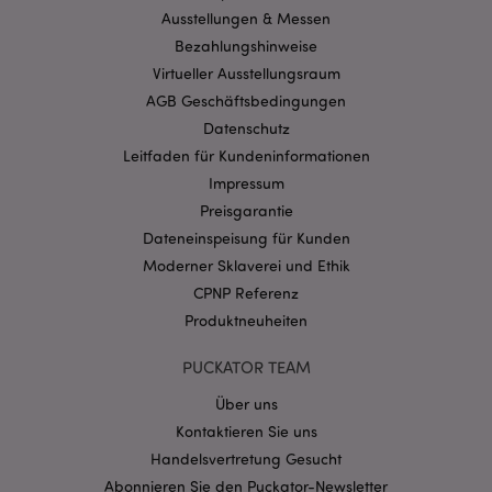
Benutzeranmeldung und die Kontoverwaltung.
Ausstellungen & Messen
Ohne unbedingt notwendige cookies kann die
Bezahlungshinweise
Website nicht richtig genutzt werden.
Virtueller Ausstellungsraum
Provider
/
Name
Abl
Domain
AGB Geschäftsbedingungen
Datenschutz
CookieScriptConsent
1 Mo
CookieScript
.puckator.de
Leitfaden für Kundeninformationen
Impressum
Preisgarantie
Dateneinspeisung für Kunden
Moderner Sklaverei und Ethik
CPNP Referenz
mage-cache-storage-section-
1 T
Adobe Inc.
invalidation
www.puckator.de
Produktneuheiten
PUCKATOR TEAM
Datenschutzbestimmungen von Google
Über uns
PHPSESSID
1 Ta
PHP.net
Kontaktieren Sie uns
Stun
.www.puckator.de
Handelsvertretung Gesucht
Abonnieren Sie den Puckator-Newsletter