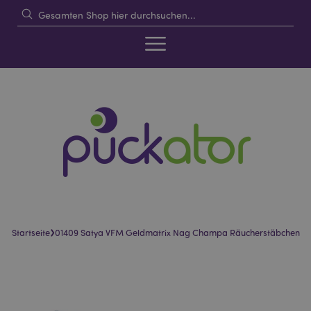
›
Startseite
01409 Satya VFM Geldmatrix Nag Champa Räucherstäbchen
Skip
Skip
to
to
the
the
end
beginning