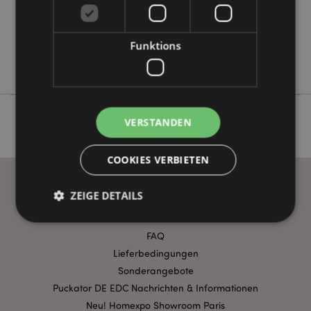
Keine
Keine
Keine
Funktions
Satya
VERSTANDEN
COOKIES VERBIETEN
ZEIGE DETAILS
WICHTIGE INFORMATION
FAQ
Unbedingt notwendige
Leistungs
Lieferbedingungen
Ausrichten
Sonderangebote
Funktions
Puckator DE EDC Nachrichten & Informationen
Streng-notwendige-Cookies ermöglichen
Neu! Homexpo Showroom Paris
Kernfunktionen der Website wie die