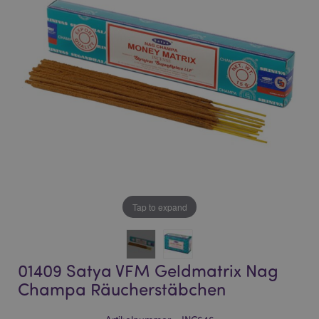
of
of
the
the
images
images
gallery
gallery
Tap to expand
01409 Satya VFM Geldmatrix Nag
Champa Räucherstäbchen