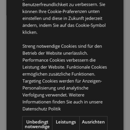
Benutzerfreundlichkeit zu verbessern. Sie
Ungefähr Brenndauer :
30 Minuten
können Ihre Cookie-Präferenzen unten
einstellen und diese in Zukunft jederzeit
Produkttressourcen:
ändern, indem Sie auf das Cookie-Symbol
Möchten Sie mehr über den Einkauf bei Puckator
klicken.
erfahren?
Dann lesen Sie unseren
Leitfaden für
Kundeninformationen.
Streng notwendige Cookies sind für den
Betrieb der Website unerlässlich.
Performance Cookies verbessern die
Leistung der Website. Funktionale Cookies
ermöglichen zusätzliche Funktionen.
Targeting Cookies werden für Anzeigen-
Personalisierung und analytische
Produktattribute
Verfolgung verwendet. Weitere
Mehr
Informationen finden Sie auch in unsere
Breite 0.2cm Tiefe 0.2cm Länge 21cm
Information
Datenschutz Politik
8904234402635
360
Unbedingt
Leistungs
Ausrichten
0.036000
notwendige