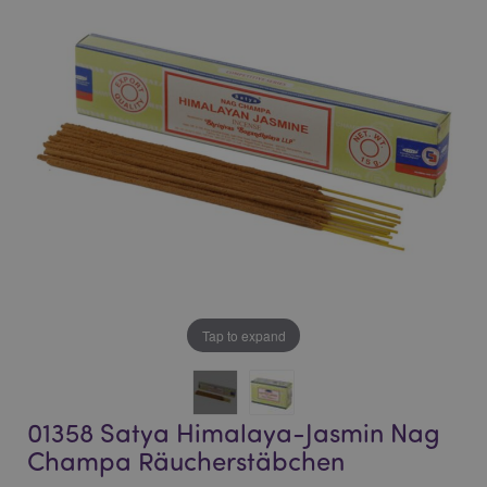
end
beginning
of
of
the
the
images
images
gallery
gallery
Tap to expand
01358 Satya Himalaya-Jasmin Nag
Champa Räucherstäbchen