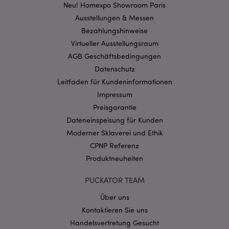
Kernfunktionen der Website wie die
Neu! Homexpo Showroom Paris
Benutzeranmeldung und die Kontoverwaltung.
Ausstellungen & Messen
Ohne unbedingt notwendige cookies kann die
Website nicht richtig genutzt werden.
Bezahlungshinweise
Provider
/
Virtueller Ausstellungsraum
Name
Abl
Domain
AGB Geschäftsbedingungen
CookieScriptConsent
1 Mo
CookieScript
Datenschutz
.puckator.de
Leitfaden für Kundeninformationen
Impressum
Preisgarantie
Dateneinspeisung für Kunden
Moderner Sklaverei und Ethik
mage-cache-storage-section-
1 T
Adobe Inc.
CPNP Referenz
invalidation
www.puckator.de
Produktneuheiten
PUCKATOR TEAM
Datenschutzbestimmungen von Google
Über uns
PHPSESSID
1 Ta
PHP.net
Stun
.www.puckator.de
Kontaktieren Sie uns
Handelsvertretung Gesucht