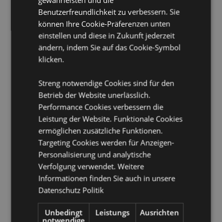
Stäbchen pro Verpackung:
ungefähr 12
Benutzerfreundlichkeit zu verbessern. Sie
Ungefähr Brenndauer :
30 Minuten
können Ihre Cookie-Präferenzen unten
einstellen und diese in Zukunft jederzeit
Produkttressourcen:
ändern, indem Sie auf das Cookie-Symbol
Möchten Sie mehr über den Einkauf bei Puckator
klicken.
erfahren?
Dann lesen Sie unseren
Leitfaden für
Kundeninformationen.
Streng notwendige Cookies sind für den
Betrieb der Website unerlässlich.
Performance Cookies verbessern die
Leistung der Website. Funktionale Cookies
ermöglichen zusätzliche Funktionen.
Targeting Cookies werden für Anzeigen-
Personalisierung und analytische
Verfolgung verwendet. Weitere
Produktattribute
Informationen finden Sie auch in unsere
Mehr
Breite 0.2cm Tiefe 0.2cm Länge 21cm
Datenschutz Politik
Information
8904234405544
360
Unbedingt
Leistungs
Ausrichten
notwendige
0.037000