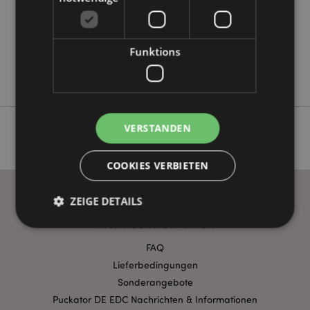
Keine
Keine
Funktions
Keine
Satya
VERSTANDEN
COOKIES VERBIETEN
ZEIGE DETAILS
WICHTIGE INFORMATION
FAQ
Unbedingt notwendige
Leistungs
Lieferbedingungen
Ausrichten
Funktions
Sonderangebote
Puckator DE EDC Nachrichten & Informationen
Streng-notwendige-Cookies ermöglichen