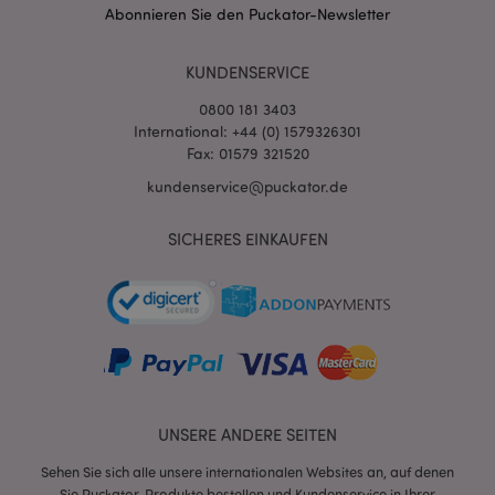
Abonnieren Sie den Puckator-Newsletter
KUNDENSERVICE
0800 181 3403
International: +44 (0) 1579326301
Fax: 01579 321520
kundenservice@puckator.de
SICHERES EINKAUFEN
mage-messages
1 Ta
Adobe Inc.
Stun
www.puckator.de
UNSERE ANDERE SEITEN
mage-cache-sessid
1 T
Adobe Inc.
www.puckator.de
Sehen Sie sich alle unsere internationalen Websites an, auf denen
Sie Puckator-Produkte bestellen und Kundenservice in Ihrer