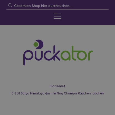
›
Startseite
01358 Satya Himalaya-Jasmin Nag Champa Räucherstäbchen
Skip
Skip
to
to
the
the