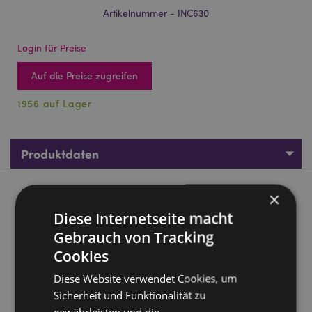
Artikelnummer - INC630
Login für Preise
Auf die Preise zugreifen
1956 auf Lager
Produktdaten
Produktbeschreibung
×
Diese Internetseite macht
01358 Satya Himalaya-Jasmin Nag Champa
Gebrauch von Tracking
Räucherstäbchen
Cookies
Marke:
Satya
Diese Website verwendet Cookies, um
Material:
Handgerollte höchste Qualität Weihrauch,
Sicherheit und Funktionalität zu
Harze und pflanzliches Material
gewährleisten und die