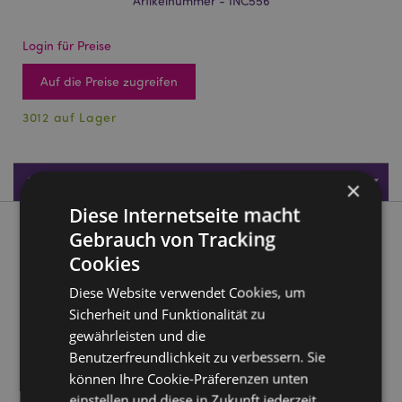
Artikelnummer - INC556
Login für Preise
Auf die Preise zugreifen
3012 auf Lager
Produktdaten
×
Diese Internetseite macht
Produktbeschreibung
Gebrauch von Tracking
Cookies
Goloka Erzengel Räucherstäbchen Raphael
Diese Website verwendet Cookies, um
Material:
Räucherstäbchen
Sicherheit und Funktionalität zu
gewährleisten und die
Produkttressourcen:
Benutzerfreundlichkeit zu verbessern. Sie
Möchten Sie mehr über den Einkauf bei Puckator
können Ihre Cookie-Präferenzen unten
erfahren?
Dann lesen Sie unseren
Leitfaden für
einstellen und diese in Zukunft jederzeit