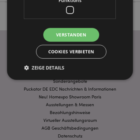
Funktions
VERSTANDEN
COOKIES VERBIETEN
WICHTIGE INFORMATION
FAQ
ZEIGE DETAILS
Lieferbedingungen
Sonderangebote
Puckator DE EDC Nachrichten & Informationen
Unbedingt notwendige
Leistungs
Neu! Homexpo Showroom Paris
Ausrichten
Funktions
Ausstellungen & Messen
Bezahlungshinweise
Streng-notwendige-Cookies ermöglichen
Kernfunktionen der Website wie die
Virtueller Ausstellungsraum
Benutzeranmeldung und die Kontoverwaltung.
Ohne unbedingt notwendige cookies kann die
AGB Geschäftsbedingungen
Website nicht richtig genutzt werden.
Datenschutz