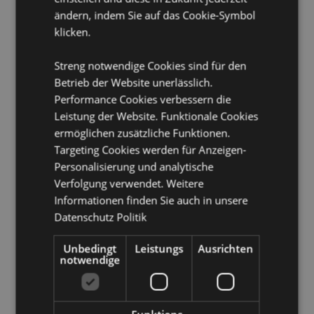
Kundeninformationen.
ändern, indem Sie auf das Cookie-Symbol
klicken.
Streng notwendige Cookies sind für den
Betrieb der Website unerlässlich.
Performance Cookies verbessern die
Leistung der Website. Funktionale Cookies
Produktattribute
ermöglichen zusätzliche Funktionen.
Targeting Cookies werden für Anzeigen-
Mehr
Länge 20 cm
Personalisierung und analytische
Information
8906051431836
Verfolgung verwendet. Weitere
600
Informationen finden Sie auch in unsere
0.035000
Datenschutz Politik
Keine
Unbedingt
Leistungs
Ausrichten
Keine
notwendige
Keine
Goloka