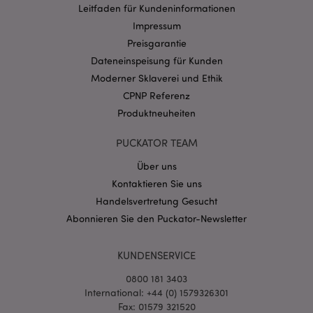
Provider
/
Leitfaden für Kundeninformationen
Name
Abl
Domain
Impressum
CookieScriptConsent
1 Mo
CookieScript
Preisgarantie
.puckator.de
Dateneinspeisung für Kunden
Moderner Sklaverei und Ethik
CPNP Referenz
Produktneuheiten
PUCKATOR TEAM
mage-cache-storage-section-
1 T
Adobe Inc.
invalidation
www.puckator.de
Über uns
Kontaktieren Sie uns
Handelsvertretung Gesucht
Datenschutzbestimmungen von Google
Abonnieren Sie den Puckator-Newsletter
PHPSESSID
1 Ta
PHP.net
Stun
.www.puckator.de
KUNDENSERVICE
0800 181 3403
International: +44 (0) 1579326301
Fax: 01579 321520