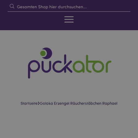
›
Startseite
Goloka Erzengel Räucherstäbchen Raphael
Skip
Skip
to
to
the
the
end
beginning