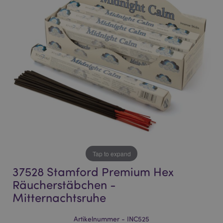
end
beginning
of
of
the
the
images
images
gallery
gallery
Tap to expand
37528 Stamford Premium Hex
Räucherstäbchen -
Mitternachtsruhe
Artikelnummer - INC525