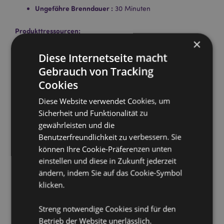
Ungefähre Brenndauer :
30 Minuten
Produkttressourcen:
×
Möchten Sie mehr über den Einkauf bei Puckator
Diese Internetseite macht
erfahren?
Dann lesen Sie unseren
Leitfaden für
Kundeninformationen.
Gebrauch von Tracking
Cookies
Diese Website verwendet Cookies, um
Sicherheit und Funktionalität zu
gewährleisten und die
Benutzerfreundlichkeit zu verbessern. Sie
können Ihre Cookie-Präferenzen unten
Produktattribute
einstellen und diese in Zukunft jederzeit
Mehr
Länge 24cm
ändern, indem Sie auf das Cookie-Symbol
Information
5028691385287
klicken.
288
Streng notwendige Cookies sind für den
0.046000
Betrieb der Website unerlässlich.
Keine