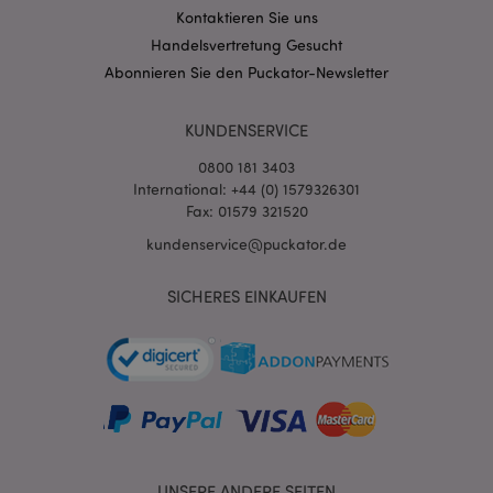
Kontaktieren Sie uns
mage-messages
1 Ta
Adobe Inc.
Handelsvertretung Gesucht
Stun
www.puckator.de
Abonnieren Sie den Puckator-Newsletter
KUNDENSERVICE
0800 181 3403
International: +44 (0) 1579326301
Fax: 01579 321520
mage-cache-sessid
1 T
Adobe Inc.
kundenservice@puckator.de
www.puckator.de
SICHERES EINKAUFEN
X-Magento-Vary
1 Ta
Adobe Inc.
Stun
www.puckator.de
UNSERE ANDERE SEITEN