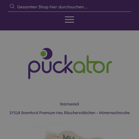
›
Startseite
37528 Stamford Premium Hex Räucherstäbchen - Mitternachtsruhe
Skip
Skip
to
to
the
the