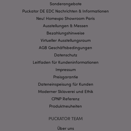
Sonderangebote
Puckator DE EDC Nachrichten & Informationen
Neu! Homexpo Showroom Paris
mage-cache-storage-section-
1 T
Adobe Inc.
Ausstellungen & Messen
invalidation
www.puckator.de
Bezahlungshinweise
Virtueller Ausstellungsraum
AGB Geschäftsbedingungen
Datenschutzbestimmungen von Google
Datenschutz
PHPSESSID
1 Ta
PHP.net
Stun
.www.puckator.de
Leitfaden für Kundeninformationen
Impressum
Preisgarantie
Dateneinspeisung für Kunden
Moderner Sklaverei und Ethik
CPNP Referenz
Produktneuheiten
PUCKATOR TEAM
Über uns