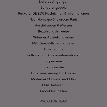
Lieferbedingungen
Sonderangebote
Puckator DE EDC Nachrichten & Informationen
Neu! Homexpo Showroom Paris
mage-cache-storage-section-
1 T
Adobe Inc.
Ausstellungen & Messen
invalidation
www.puckator.de
Bezahlungshinweise
Virtueller Ausstellungsraum
AGB Geschäftsbedingungen
Datenschutzbestimmungen von Google
Datenschutz
PHPSESSID
1 Ta
PHP.net
Stun
.www.puckator.de
Leitfaden für Kundeninformationen
Impressum
Preisgarantie
Dateneinspeisung für Kunden
Moderner Sklaverei und Ethik
CPNP Referenz
Produktneuheiten
PUCKATOR TEAM