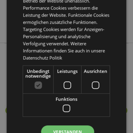
Betrieb der Website unerlässlich.
Keine
Performance Cookies verbessern die
Keine
Leistung der Website. Funktionale Cookies
Keine
ermöglichen zusätzliche Funktionen.
Targeting Cookies werden für Anzeigen-
Stamford
Personalisierung und analytische
Verfolgung verwendet. Weitere
Informationen finden Sie auch in unsere
Datenschutz Politik
Mehr von diesem Produktsortiment
Unbedingt
Leistungs
Ausrichten
notwendige
Funktions
VERSTANDEN