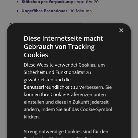
Stäbchen pro Verpackung:
ungefähr 20
Ungefähre Brenndauer:
30 Minuten
Produkttressourcen:
×
Möchten Sie mehr über den Einkauf bei Puckator
Diese Internetseite macht
erfahren?
Dann lesen Sie unseren
Leitfaden für
Gebrauch von Tracking
Kundeninformationen.
Cookies
Diese Website verwendet Cookies, um
Sicherheit und Funktionalität zu
gewährleisten und die
Benutzerfreundlichkeit zu verbessern. Sie
können Ihre Cookie-Präferenzen unten
Produktattribute
einstellen und diese in Zukunft jederzeit
ändern, indem Sie auf das Cookie-Symbol
Mehr
Breite 0.1cm Tiefe 0.1cm Länge 23cm
Information
klicken.
5028691383160
288
Streng notwendige Cookies sind für den
0.055000