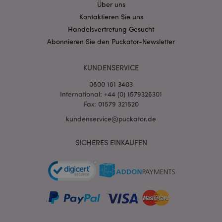
Über uns
Kontaktieren Sie uns
mage-messages
1 Ta
Adobe Inc.
Stun
www.puckator.de
Handelsvertretung Gesucht
Abonnieren Sie den Puckator-Newsletter
KUNDENSERVICE
0800 181 3403
International: +44 (0) 1579326301
Fax: 01579 321520
mage-cache-sessid
1 T
Adobe Inc.
www.puckator.de
kundenservice@puckator.de
SICHERES EINKAUFEN
X-Magento-Vary
1 Ta
Adobe Inc.
Stun
www.puckator.de