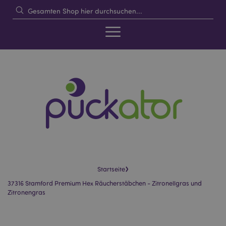
›
Startseite
37316 Stamford Premium Hex Räucherstäbchen - Zitronellgras und
Zitronengras
Skip
Skip
to
to