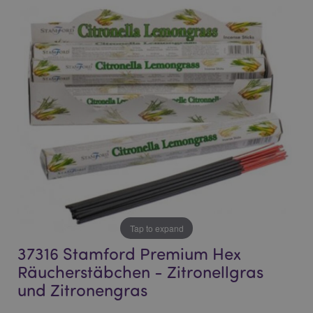
the
the
end
beginning
of
of
the
the
images
images
gallery
gallery
Tap to expand
37316 Stamford Premium Hex
Räucherstäbchen - Zitronellgras
und Zitronengras