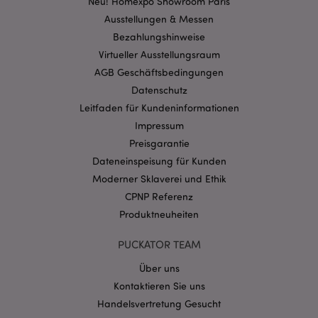
Neu! Homexpo Showroom Paris
Ausstellungen & Messen
Bezahlungshinweise
mage-cache-storage-section-
1 T
Adobe Inc.
invalidation
www.puckator.de
Virtueller Ausstellungsraum
AGB Geschäftsbedingungen
Datenschutz
Datenschutzbestimmungen von Google
Leitfaden für Kundeninformationen
PHPSESSID
1 Ta
PHP.net
Impressum
Stun
.www.puckator.de
Preisgarantie
Dateneinspeisung für Kunden
Moderner Sklaverei und Ethik
CPNP Referenz
Produktneuheiten
PUCKATOR TEAM
Über uns
Kontaktieren Sie uns
Handelsvertretung Gesucht
mage-messages
1 Ta
Adobe Inc.