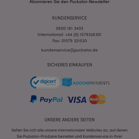
Abonnieren Sie den Puckator-Newsletter
Stun
www.puckator.de
KUNDENSERVICE
0800 181 3403
International: +44 (0) 1579326301
Fax: 01579 321520
kundenservice@puckator.de
mage-cache-sessid
1 T
Adobe Inc.
www.puckator.de
SICHERES EINKAUFEN
X-Magento-Vary
1 Ta
Adobe Inc.
Stun
www.puckator.de
UNSERE ANDERE SEITEN
Sehen Sie sich alle unsere internationalen Websites an, auf denen
Sie Puckator-Produkte bestellen und Kundenservice in Ihrer