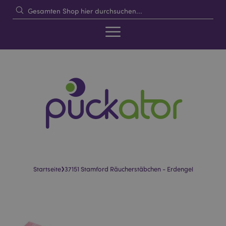
›
Startseite
37151 Stamford Räucherstäbchen - Erdengel
Skip
Skip
to
to
the
the
end
beginning