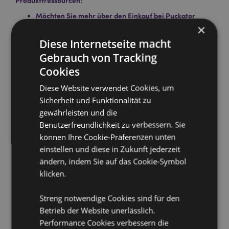
Produkttressourcen:
Möchten Sie mehr über den Einkauf bei Puckator
erfahren?
Dann lesen Sie unseren
Leitfaden für
×
Kundeninformationen.
Diese Internetseite macht
Gebrauch von Tracking
Cookies
Diese Website verwendet Cookies, um
Sicherheit und Funktionalität zu
gewährleisten und die
Benutzerfreundlichkeit zu verbessern. Sie
Produktattribute
können Ihre Cookie-Präferenzen unten
Mehr
Länge 23cm Ca. 15 Stäbchen pro Packung
einstellen und diese in Zukunft jederzeit
Information
5028691381517
ändern, indem Sie auf das Cookie-Symbol
288
klicken.
0.056000
Streng notwendige Cookies sind für den
Keine
Betrieb der Website unerlässlich.
Keine
Performance Cookies verbessern die
Keine