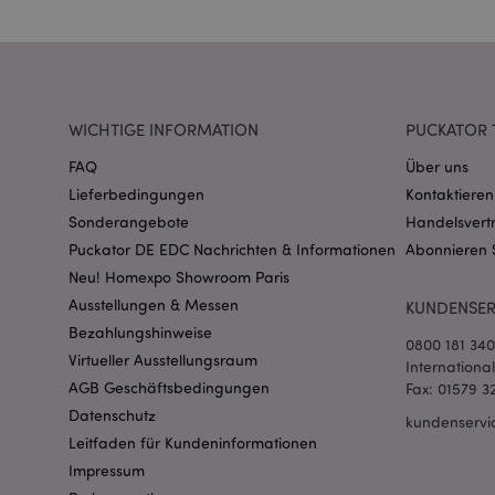
WICHTIGE INFORMATION
PUCKATOR 
mage-messages
FAQ
Über uns
Lieferbedingungen
Kontaktieren
Sonderangebote
Handelsvert
Puckator DE EDC Nachrichten & Informationen
Abonnieren 
mage-cache-sessid
Neu! Homexpo Showroom Paris
Ausstellungen & Messen
KUNDENSER
Bezahlungshinweise
0800 181 34
X-Magento-Vary
Virtueller Ausstellungsraum
Internationa
AGB Geschäftsbedingungen
Fax: 01579 3
Datenschutz
kundenservi
Leitfaden für Kundeninformationen
_GRECAPTCHA
Impressum