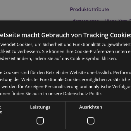
Produktattribute
Mehr
Abmessungen
Länge 23cm C
Information
EAN-Nummer
502869138134
netseite macht Gebrauch von Tracking Cookie
5
rwendet Cookies, um Sicherheit und Funktionalität zu gewährleis
Kartonmenge
288
hkeit zu verbessern. Sie können Ihre Cookie-Präferenzen unten e
Gewicht (kg)
0.046000
jederzeit ändern, indem Sie auf das Cookie-Symbol klicken.
IM SALE
Keine
e Cookies sind für den Betrieb der Website unerlässlich. Perfor
or erfahren?
Dann lesen Sie
istung der Website. Funktionale Cookies ermöglichen zusätzliche
NEU
Keine
s werden für Anzeigen-Personalisierung und analytische Verfolgu
PROMO
Keine
ionen finden Sie auch in unsere
Datenschutz Politik
Marke
Stamford
t
Leistungs
Ausrichten
e