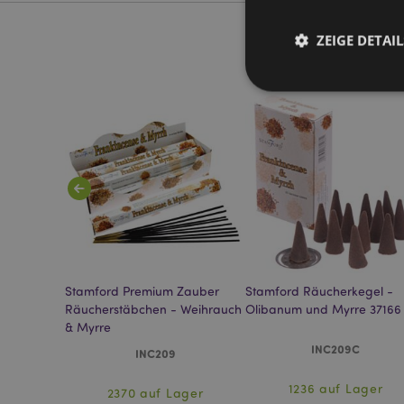
ZEIGE DETAIL
Streng-notwendige-C
Ohne unbedingt notwe
Name
CookieScriptConse
egel -
Stamford Premium Zauber
Stamford Räucherkegel -
Räucherstäbchen - Weihrauch
Olibanum und Myrre 37166
mage-cache-storage
& Myrre
invalidation
INC209C
INC209
PHPSESSID
ger
1236 auf Lager
2370 auf Lager