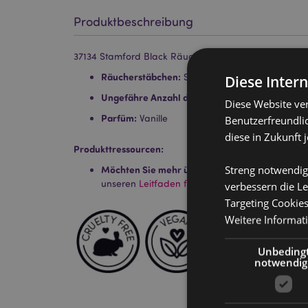
Produktbeschreibung
37134 Stamford Black Räucherstäbchen - Elfentanz
Räucherstäbchen:
Schwarz
Diese Inter
Ungefähre Anzahl der Stäbchen pro Packung:
1
Diese Website ve
Parfüm:
Vanille
Benutzerfreundlic
diese in Zukunft 
Produkttressourcen:
Streng notwendig
Möchten Sie mehr über den Einkauf bei Puckat
unseren
Leitfaden für Kundeninformationen.
verbessern die Le
Targeting Cookie
Weitere Informat
Unbeding
notwendig