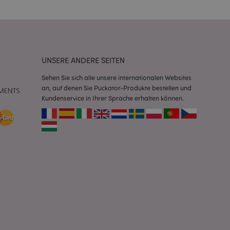
erwalten von
endet wird.
m eine zufällig
se, wie sie
e spezifisch sein.
e Beibehaltung des
zer zwischen den
UNSERE ANDERE SEITEN
andere
nutzer angezeigt
Sehen Sie sich alle unsere internationalen Websites
mmungsnachricht
an, auf denen Sie Puckator-Produkte bestellen und
gen. Die Nachricht
 nachdem sie dem
Kundenservice in Ihrer Sprache erhalten können.
e Bereinigung des
Wenn das Cookie von
t wird, bereinigt
peicher und setzt
rd vom Magento 2-
heben, dass die
e Version einer
icht die
sionen derselben
orderliches Cookie
ührt wird, um seine