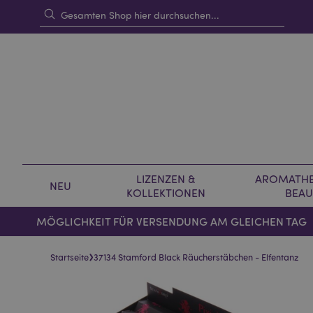
LIZENZEN &
AROMATHE
NEU
KOLLEKTIONEN
BEAU
MÖGLICHKEIT FÜR VERSENDUNG AM GLEICHEN TAG
›
Startseite
37134 Stamford Black Räucherstäbchen - Elfentanz
Skip
Skip
to
to
the
the