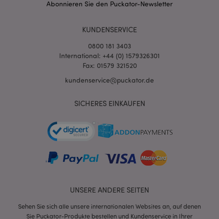
mage-messages
1 Ta
Adobe Inc.
Abonnieren Sie den Puckator-Newsletter
Stun
www.puckator.de
KUNDENSERVICE
0800 181 3403
International: +44 (0) 1579326301
Fax: 01579 321520
kundenservice@puckator.de
mage-cache-sessid
1 T
Adobe Inc.
www.puckator.de
SICHERES EINKAUFEN
X-Magento-Vary
1 Ta
Adobe Inc.
Stun
www.puckator.de
UNSERE ANDERE SEITEN
Sehen Sie sich alle unsere internationalen Websites an, auf denen
Sie Puckator-Produkte bestellen und Kundenservice in Ihrer