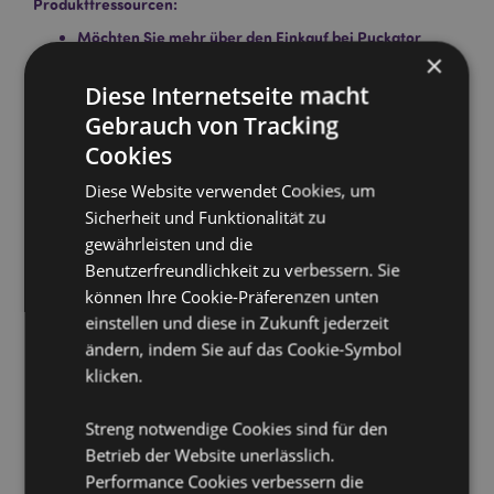
Produkttressourcen:
Möchten Sie mehr über den Einkauf bei Puckator
×
erfahren?
Dann lesen Sie unseren
Leitfaden für
Kundeninformationen.
Diese Internetseite macht
Gebrauch von Tracking
Cookies
Diese Website verwendet Cookies, um
Sicherheit und Funktionalität zu
gewährleisten und die
Benutzerfreundlichkeit zu verbessern. Sie
Produktattribute
können Ihre Cookie-Präferenzen unten
Mehr
Länge 23cm Ca. 15 Stäbchen pro Packung
einstellen und diese in Zukunft jederzeit
Information
5028691381319
ändern, indem Sie auf das Cookie-Symbol
288
klicken.
0.046000
Streng notwendige Cookies sind für den
Keine
Betrieb der Website unerlässlich.
Keine
Performance Cookies verbessern die
Keine