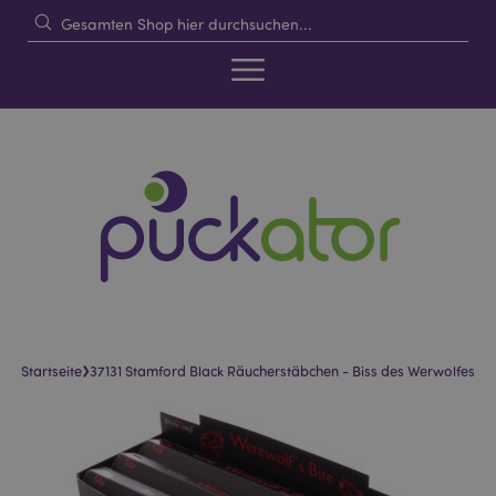
›
Startseite
37131 Stamford Black Räucherstäbchen - Biss des Werwolfes
Skip
Skip
to
to
the
the
end
beginning