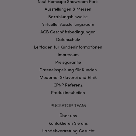
Neu! Homexpo Showroom Paris
Ausstellungen & Messen
Bezahlungshinweise
mage-cache-storage-section-
1 T
Adobe Inc.
invalidation
www.puckator.de
Virtueller Ausstellungsraum
AGB Geschäftsbedingungen
Datenschutz
Datenschutzbestimmungen von Google
Leitfaden für Kundeninformationen
PHPSESSID
1 Ta
PHP.net
Impressum
Stun
.www.puckator.de
Preisgarantie
Dateneinspeisung für Kunden
Moderner Sklaverei und Ethik
CPNP Referenz
Produktneuheiten
PUCKATOR TEAM
Über uns
Kontaktieren Sie uns
Handelsvertretung Gesucht