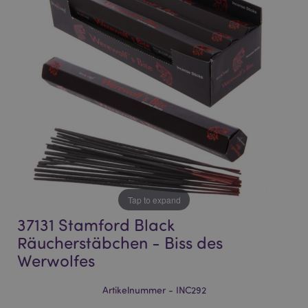
of
of
the
the
images
images
gallery
gallery
Tap to expand
37131 Stamford Black
Räucherstäbchen - Biss des
Werwolfes
Artikelnummer - INC292