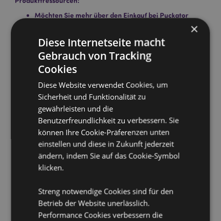
Produkttressourcen:
Möchten Sie mehr über den Einkauf bei Puckator
erfahren?
Dann lesen Sie unseren
Leitfaden für
×
Kundeninformationen.
Diese Internetseite macht
Gebrauch von Tracking
Cookies
Diese Website verwendet Cookies, um
Sicherheit und Funktionalität zu
gewährleisten und die
Benutzerfreundlichkeit zu verbessern. Sie
Produktattribute
können Ihre Cookie-Präferenzen unten
Mehr
Höhe 3cm Ca. 12 Kegeln pro Packung
einstellen und diese in Zukunft jederzeit
Information
5028691381784
ändern, indem Sie auf das Cookie-Symbol
288
klicken.
0.038000
Streng notwendige Cookies sind für den
Keine
Betrieb der Website unerlässlich.
Keine
Performance Cookies verbessern die
Keine