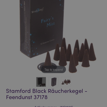
of
of
the
the
images
images
gallery
gallery
Tap to expand
Stamford Black Räucherkegel -
Feendunst 37178