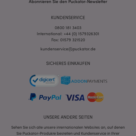
Abonnieren Sie den Puckator-Newsletter
Stun
www.puckator.de
KUNDENSERVICE
0800 181 3403
International: +44 (0) 1579326301
Fax: 01579 321520
kundenservice@puckator.de
mage-cache-sessid
1 T
Adobe Inc.
www.puckator.de
SICHERES EINKAUFEN
X-Magento-Vary
1 Ta
Adobe Inc.
Stun
www.puckator.de
UNSERE ANDERE SEITEN
Sehen Sie sich alle unsere internationalen Websites an, auf denen
Sie Puckator-Produkte bestellen und Kundenservice in Ihrer