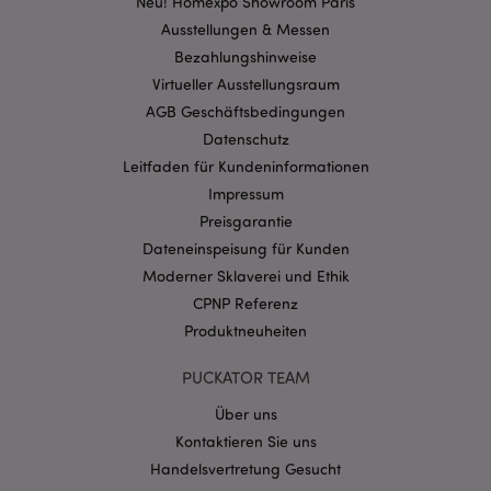
Neu! Homexpo Showroom Paris
Ausstellungen & Messen
Bezahlungshinweise
mage-cache-storage-section-
1 T
Adobe Inc.
invalidation
www.puckator.de
Virtueller Ausstellungsraum
AGB Geschäftsbedingungen
Datenschutz
Datenschutzbestimmungen von Google
Leitfaden für Kundeninformationen
PHPSESSID
1 Ta
PHP.net
Impressum
Stun
.www.puckator.de
Preisgarantie
Dateneinspeisung für Kunden
Moderner Sklaverei und Ethik
CPNP Referenz
Produktneuheiten
PUCKATOR TEAM
Über uns
Kontaktieren Sie uns
Handelsvertretung Gesucht
mage-messages
1 Ta
Adobe Inc.