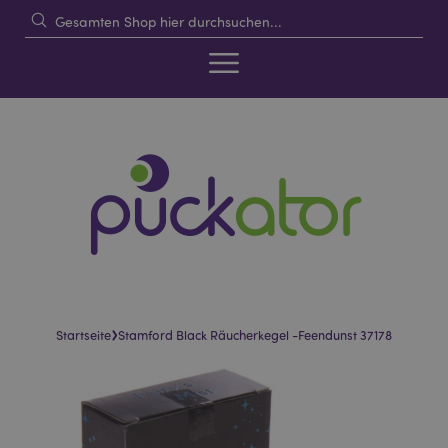
›
Startseite
Stamford Black Räucherkegel -Feendunst 37178
Skip
Skip
to
to
the
the
end
beginning