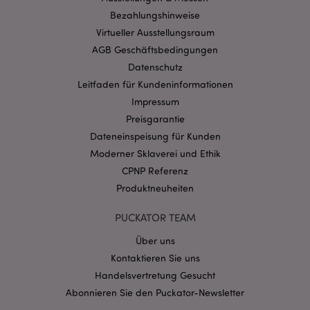
Bezahlungshinweise
mage-cache-storage-section-
1 T
Adobe Inc.
Virtueller Ausstellungsraum
invalidation
www.puckator.de
AGB Geschäftsbedingungen
Datenschutz
Leitfaden für Kundeninformationen
Datenschutzbestimmungen von Google
Impressum
PHPSESSID
1 Ta
PHP.net
Stun
.www.puckator.de
Preisgarantie
Dateneinspeisung für Kunden
Moderner Sklaverei und Ethik
CPNP Referenz
Produktneuheiten
PUCKATOR TEAM
Über uns
Kontaktieren Sie uns
Handelsvertretung Gesucht
Abonnieren Sie den Puckator-Newsletter
mage-messages
1 Ta
Adobe Inc.
Stun
www.puckator.de