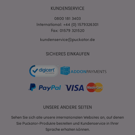
KUNDENSERVICE
0800 181 3403
International: +44 (0) 1579326301
Fax: 01579 321520
kundenservice@puckator.de
mage-cache-sessid
1 T
Adobe Inc.
SICHERES EINKAUFEN
www.puckator.de
X-Magento-Vary
1 Ta
Adobe Inc.
Stun
www.puckator.de
UNSERE ANDERE SEITEN
Sehen Sie sich alle unsere internationalen Websites an, auf denen
Sie Puckator-Produkte bestellen und Kundenservice in Ihrer
Sprache erhalten können.