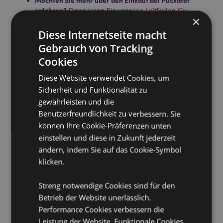
Möchten Sie mehr über den Einkauf bei Puckator
erfahren?
Dann lesen Sie unseren
Leitfaden für
×
Kundeninformationen.
Diese Internetseite macht
Gebrauch von Tracking
Cookies
Diese Website verwendet Cookies, um
Sicherheit und Funktionalität zu
gewährleisten und die
Produktattribute
Benutzerfreundlichkeit zu verbessern. Sie
Mehr
Kegelhöhe 3cm - Ca. 15 Kegeln pro Packung
können Ihre Cookie-Präferenzen unten
Information
einstellen und diese in Zukunft jederzeit
5028691381753
ändern, indem Sie auf das Cookie-Symbol
288
klicken.
0.044000
Keine
Streng notwendige Cookies sind für den
Keine
Betrieb der Website unerlässlich.
Keine
Performance Cookies verbessern die
Stamford
Leistung der Website. Funktionale Cookies