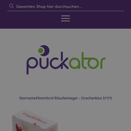
›
Startseite
Stamford Räucherkegel - Drachenblut 37175
Skip
Skip
to
to
the
the
end
beginning