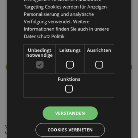
Targeting Cookies werden für Anzeigen-
Personalisierung und analytische
Mehr von diesem Produktsortiment
Verfolgung verwendet. Weitere
Informationen finden Sie auch in unsere
Datenschutz Politik
Unbedingt
Leistungs
Ausrichten
notwendige
Funktions
VERSTANDEN
Stamford Premium Zauber Räucherstäbchen - Weihrauch &
St
COOKIES VERBIETEN
Myrre