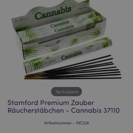
end
beginning
of
of
the
the
images
images
gallery
gallery
Tap to expand
Stamford Premium Zauber
Räucherstäbchen - Cannabis 37110
Artikelnummer - INC228