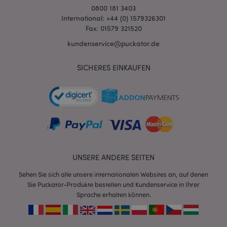
0800 181 3403
International: +44 (0) 1579326301
Fax: 01579 321520
kundenservice@puckator.de
SICHERES EINKAUFEN
mage-cache-sessid
1 T
Adobe Inc.
www.puckator.de
X-Magento-Vary
1 Ta
Adobe Inc.
Stun
www.puckator.de
UNSERE ANDERE SEITEN
Sehen Sie sich alle unsere internationalen Websites an, auf denen
Sie Puckator-Produkte bestellen und Kundenservice in Ihrer
Sprache erhalten können.