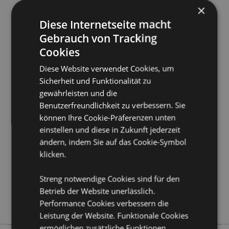
×
Diese Internetseite macht
Gebrauch von Tracking
Cookies
Diese Website verwendet Cookies, um
Sicherheit und Funktionalität zu
Produktattribute
gewährleisten und die
Mehr
Packlänge 24cm
Benutzerfreundlichkeit zu verbessern. Sie
Information
können Ihre Cookie-Präferenzen unten
5028691381104
einstellen und diese in Zukunft jederzeit
288
ändern, indem Sie auf das Cookie-Symbol
0.046000
klicken.
Keine
Keine
Streng notwendige Cookies sind für den
Keine
Betrieb der Website unerlässlich.
Stamford
Performance Cookies verbessern die
Leistung der Website. Funktionale Cookies
ermöglichen zusätzliche Funktionen.