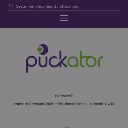
›
Startseite
Stamford Premium Zauber Räucherstäbchen - Cannabis 37110
Skip
Skip
to
to
the
the