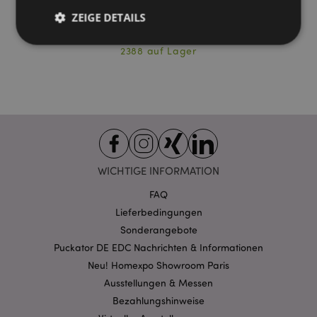
ZEIGE DETAILS
INC209
2388 auf Lager
Unbedingt notwendige
Leistungs
Ausrichten
Funktions
Streng-notwendige-Cookies ermöglichen
Kernfunktionen der Website wie die
Benutzeranmeldung und die Kontoverwaltung.
Ohne unbedingt notwendige cookies kann die
Website nicht richtig genutzt werden.
WICHTIGE INFORMATION
Provider
/
Name
Abl
FAQ
Domain
Lieferbedingungen
CookieScriptConsent
1 Mo
CookieScript
.puckator.de
Sonderangebote
Puckator DE EDC Nachrichten & Informationen
Neu! Homexpo Showroom Paris
Ausstellungen & Messen
Bezahlungshinweise