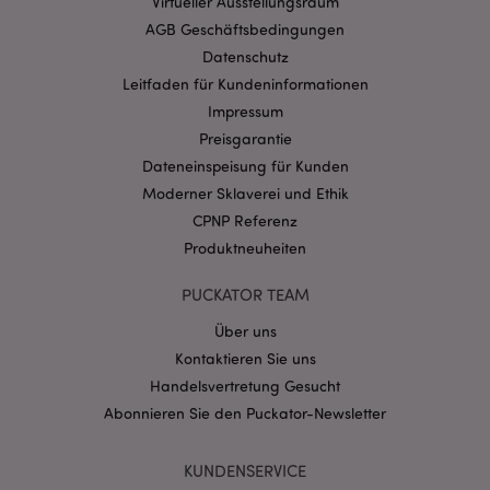
Virtueller Ausstellungsraum
mage-cache-storage-section-
1 T
Adobe Inc.
AGB Geschäftsbedingungen
invalidation
www.puckator.de
Datenschutz
Leitfaden für Kundeninformationen
Impressum
Datenschutzbestimmungen von Google
Preisgarantie
PHPSESSID
1 Ta
PHP.net
Stun
.www.puckator.de
Dateneinspeisung für Kunden
Moderner Sklaverei und Ethik
CPNP Referenz
Produktneuheiten
PUCKATOR TEAM
Über uns
Kontaktieren Sie uns
Handelsvertretung Gesucht
Abonnieren Sie den Puckator-Newsletter
mage-messages
1 Ta
Adobe Inc.
Stun
www.puckator.de
KUNDENSERVICE