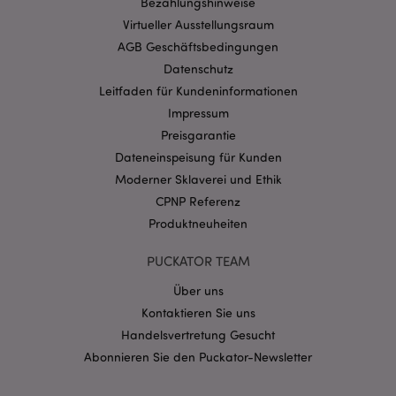
Bezahlungshinweise
Virtueller Ausstellungsraum
mage-cache-storage-section-
1 T
Adobe Inc.
invalidation
www.puckator.de
AGB Geschäftsbedingungen
Datenschutz
Leitfaden für Kundeninformationen
Datenschutzbestimmungen von Google
Impressum
PHPSESSID
1 Ta
PHP.net
Preisgarantie
Stun
.www.puckator.de
Dateneinspeisung für Kunden
Moderner Sklaverei und Ethik
CPNP Referenz
Produktneuheiten
PUCKATOR TEAM
Über uns
Kontaktieren Sie uns
Handelsvertretung Gesucht
Abonnieren Sie den Puckator-Newsletter
mage-messages
1 Ta
Adobe Inc.
Stun
www.puckator.de