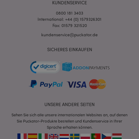
KUNDENSERVICE
0800 181 3403
International: +44 (0) 1579326301
Fax: 01579 321520
kundenservice@puckator.de
mage-cache-sessid
1 T
SICHERES EINKAUFEN
Adobe Inc.
www.puckator.de
X-Magento-Vary
1 Ta
Adobe Inc.
Stun
www.puckator.de
UNSERE ANDERE SEITEN
Sehen Sie sich alle unsere internationalen Websites an, auf denen
Sie Puckator-Produkte bestellen und Kundenservice in Ihrer
Sprache erhalten können.