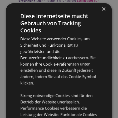
erfahren?
Dann lesen Sie unseren
Leitfaden für
Kundeninformationen.
×
Diese Internetseite macht
Gebrauch von Tracking
Cookies
Diese Website verwendet Cookies, um
Sicherheit und Funktionalität zu
gewährleisten und die
Produktattribute
Benutzerfreundlichkeit zu verbessern. Sie
Mehr
Packlänge 24cm
können Ihre Cookie-Präferenzen unten
Information
5028691381074
einstellen und diese in Zukunft jederzeit
288
ändern, indem Sie auf das Cookie-Symbol
0.046000
klicken.
Keine
Streng notwendige Cookies sind für den
Keine
Betrieb der Website unerlässlich.
Keine
Performance Cookies verbessern die
Stamford
Leistung der Website. Funktionale Cookies