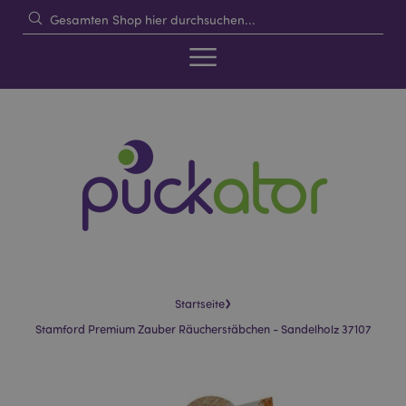
›
Startseite
Stamford Premium Zauber Räucherstäbchen - Sandelholz 37107
Skip
Skip
to
to
the
the