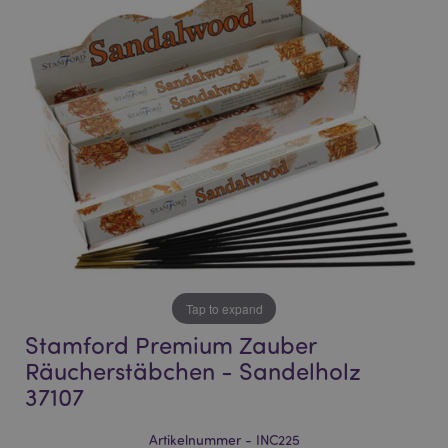
end
beginning
of
of
the
the
images
images
gallery
gallery
Tap to expand
Stamford Premium Zauber
Räucherstäbchen - Sandelholz
37107
Artikelnummer - INC225