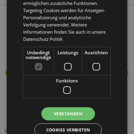
ermöglichen zusätzliche Funktionen.
Targeting Cookies werden für Anzeigen-
Personalisierung und analytische
Mehr von diesem Produktsortiment
Verfolgung verwendet. Weitere
Informationen finden Sie auch in unsere
Datenschutz Politik
Unbedingt
Leistungs
Ausrichten
notwendige
Funktions
VERSTANDEN
COOKIES VERBIETEN
Stamford Premium Zauber Räucherstäbchen - Weihrauch &
St