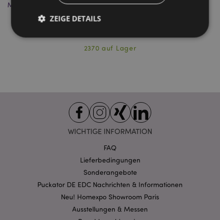
Myrre
ZEIGE DETAILS
INC209
2370 auf Lager
Unbedingt notwendige
Leistungs
Ausrichten
Funktions
Streng-notwendige-Cookies ermöglichen
Kernfunktionen der Website wie die
Benutzeranmeldung und die Kontoverwaltung.
Ohne unbedingt notwendige cookies kann die
Website nicht richtig genutzt werden.
WICHTIGE INFORMATION
Provider
/
Name
Abl
Domain
FAQ
CookieScriptConsent
1 Mo
CookieScript
Lieferbedingungen
.puckator.de
Sonderangebote
Puckator DE EDC Nachrichten & Informationen
Neu! Homexpo Showroom Paris
Ausstellungen & Messen