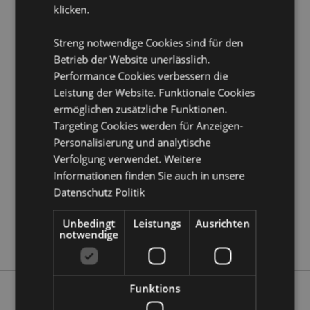
klicken.
Produkttressourcen:
Möchten Sie mehr über den Einkauf bei Puckator
Streng notwendige Cookies sind für den
erfahren?
Dann lesen Sie unseren
Leitfaden für
Betrieb der Website unerlässlich.
Kundeninformationen.
Performance Cookies verbessern die
Leistung der Website. Funktionale Cookies
Produktattribute
ermöglichen zusätzliche Funktionen.
Targeting Cookies werden für Anzeigen-
Mehr
Höhe 0.5cm Länge 25.5cm Tiefe 3.5cm
Information
Personalisierung und analytische
5055071793424
Verfolgung verwendet. Weitere
500
Informationen finden Sie auch in unsere
0.030000
Datenschutz Politik
Keine
Keine
Unbedingt
Leistungs
Ausrichten
notwendige
Keine
Funktions