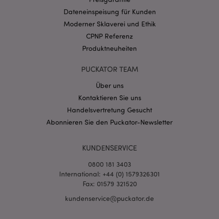
CookieScriptConsent
1 Mo
CookieScript
Dateneinspeisung für Kunden
.puckator.de
Moderner Sklaverei und Ethik
CPNP Referenz
Produktneuheiten
PUCKATOR TEAM
Über uns
mage-cache-storage-section-
1 T
Adobe Inc.
invalidation
www.puckator.de
Kontaktieren Sie uns
Handelsvertretung Gesucht
Abonnieren Sie den Puckator-Newsletter
Datenschutzbestimmungen von Google
PHPSESSID
1 Ta
PHP.net
KUNDENSERVICE
Stun
.www.puckator.de
0800 181 3403
International: +44 (0) 1579326301
Fax: 01579 321520
kundenservice@puckator.de