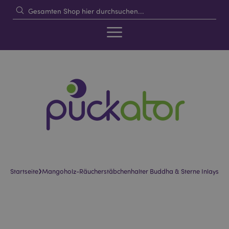
›
Startseite
Mangoholz-Räucherstäbchenhalter Buddha & Sterne Inlays
Skip
Skip
to
to
the
the
end
beginning