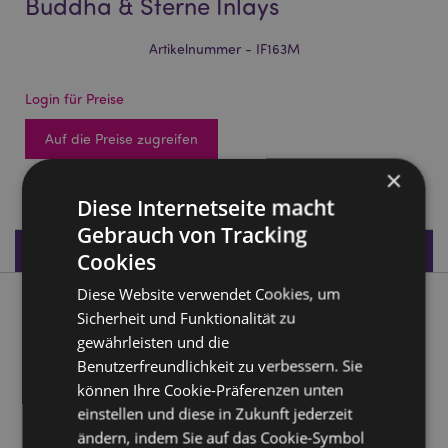
Buddha & Sterne Inlays
Artikelnummer - IF163M
Login für Preise
Auf die Preise zugreifen
×
876 auf Lager
Diese Internetseite macht
Gebrauch von Tracking
Produktdaten
Cookies
Diese Website verwendet Cookies, um
Produktbeschreibung
Sicherheit und Funktionalität zu
gewährleisten und die
Mangoholz-Räucherstäbchenhalter Buddha & Sterne Inlays
Benutzerfreundlichkeit zu verbessern. Sie
können Ihre Cookie-Präferenzen unten
Material:
Mangoholz und Metall
einstellen und diese in Zukunft jederzeit
Verwendbar für:
Räucherstäbchen
ändern, indem Sie auf das Cookie-Symbol