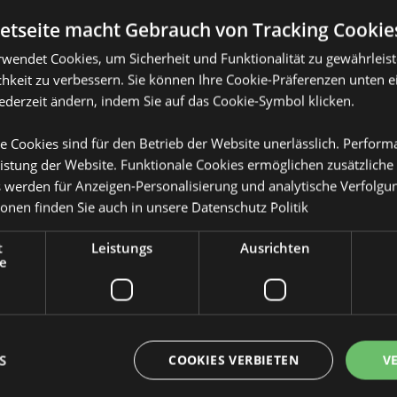
netseite macht Gebrauch von Tracking Cookie
rwendet Cookies, um Sicherheit und Funktionalität zu gewährleis
hkeit zu verbessern. Sie können Ihre Cookie-Präferenzen unten e
jederzeit ändern, indem Sie auf das Cookie-Symbol klicken.
Produktattribute
e Cookies sind für den Betrieb der Website unerlässlich. Perfor
Mehr
Abmessungen
Höhe 14cm Bre
Information
Handcreme 75ml - Zitrus &
istung der Website. Funktionale Cookies ermöglichen zusätzliche
s werden für Anzeigen-Personalisierung und analytische Verfolgu
EAN-Nummer
505507150833
ionen finden Sie auch in unsere
Datenschutz Politik
lypropylen (Verschluss) und
Kartonmenge
192
t
Leistungs
Ausrichten
Gewicht (kg)
e
0.111000
uf der Produktverpackung
IM SALE
Ja
NEU
Keine
S
COOKIES VERBIETEN
V
PROMO
Keine