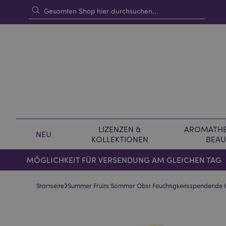
LIZENZEN &
AROMATHE
NEU
KOLLEKTIONEN
BEAU
MÖGLICHKEIT FÜR VERSENDUNG AM GLEICHEN TAG
›
Startseite
Summer Fruits Sommer Obst Feuchtigkeitsspendende 
Skip
Skip
to
to
the
the