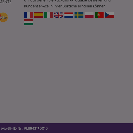
an, auf denen Sie Puckator-Produkte bestellen und
zer zwischen den
Kundenservice in Ihrer Sprache erhalten können.
andere
nutzer angezeigt
mmungsnachricht
gen. Die Nachricht
 nachdem sie dem
e Bereinigung des
Wenn das Cookie von
t wird, bereinigt
peicher und setzt
rd vom Magento 2-
heben, dass die
e Version einer
icht die
sionen derselben
orderliches Cookie
ührt wird, um seine
rglichener Produkte
nformationen zu vom
 - MwSt-ID Nr: PL8943170010
 Wunschliste