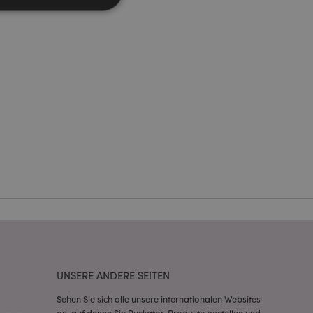
Kontoverwaltung.
Script.com-Dienst
seinstellungen für
. Das Cookie-Banner
rdnungsgemäß
 um das
n im Browser zu
Seiten zu
eneriert wird, die
ies ist eine
erwalten von
endet wird.
UNSERE ANDERE SEITEN
m eine zufällig
se, wie sie
e spezifisch sein.
Sehen Sie sich alle unsere internationalen Websites
e Beibehaltung des