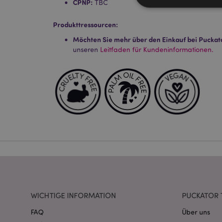
CPNP:
TBC
Produkttressourcen:
Möchten Sie mehr über den Einkauf bei Puckat
Streng-notwendige-C
unseren
Leitfaden für Kundeninformationen.
Ohne unbedingt notwe
Name
CookieScriptConse
mage-cache-storage
invalidation
PHPSESSID
WICHTIGE INFORMATION
PUCKATOR 
FAQ
Über uns