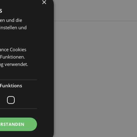
×
s
ten und die
instellen und
mance Cookies
ite 5cm Tiefe 3.5cm
 Funktionen.
ng verwendet.
2
Funktions
ERSTANDEN