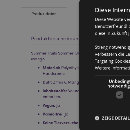
Diese Inter
Produktdaten
Diese Website ve
Benutzerfreundlic
diese in Zukunft 
Produktbeschreibung
Streng notwendig
Summer Fruits Sommer Obst Feuchtigkeitsspendende 
verbessern die Le
Mango
Targeting Cookie
Material:
Weitere Informat
Polyethylen und Aluminium (Tube), Po
Handcreme
Unbeding
Duft:
Zitrus & Mango
notwendig
Inhaltsstoffe:
Vollständige Inhaltsstoffe sind a
enthalten.
Vegan:
Ja
Palmölfrei:
Ja
ZEIGE DETAIL
Keine Tierversuche:
Ja