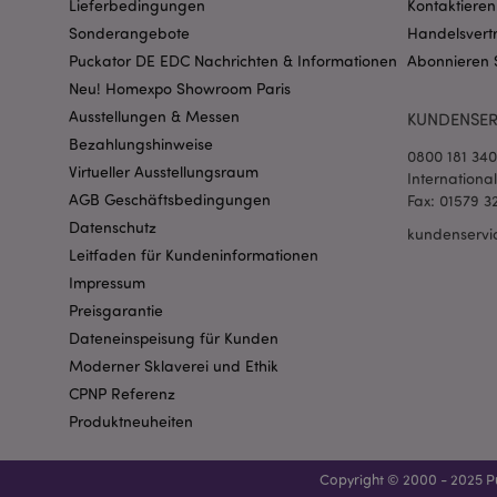
Lieferbedingungen
Kontaktieren
Sonderangebote
Handelsvert
mage-messages
Puckator DE EDC Nachrichten & Informationen
Abonnieren 
Neu! Homexpo Showroom Paris
Ausstellungen & Messen
KUNDENSER
Bezahlungshinweise
0800 181 34
mage-cache-sessid
Virtueller Ausstellungsraum
Internationa
AGB Geschäftsbedingungen
Fax: 01579 3
Datenschutz
kundenservi
Leitfaden für Kundeninformationen
X-Magento-Vary
Impressum
Preisgarantie
Dateneinspeisung für Kunden
Moderner Sklaverei und Ethik
_GRECAPTCHA
CPNP Referenz
Produktneuheiten
recently_compared
section_data_ids
Copyright © 2000 - 2025 Pu