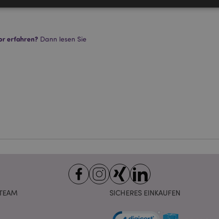
Unbedingt notwendige
Leistungs
Ausrichten
Funktions
or erfahren?
Dann lesen Sie
ookies ermöglichen Kernfunktionen der Website wie die Benutzeranmeldung und die 
ndige cookies kann die Website nicht richtig genutzt werden.
Provider
/
Ablauf
Beschreibung
Domain
nt
1 Monat
Dieses Cookie wird vom Cookie-
CookieScript
verwendet, um die Einwilligung
.puckator.de
Besucher-Cookies zu speichern
von Cookie-Script.com muss o
funktionieren.
-section-
1 Tag
Dieses Cookie wird verwendet,
Adobe Inc.
Zwischenspeichern von Inhalte
www.puckator.de
erleichtern und das Laden von 
beschleunigen.
Datenschutzbestimmungen von Google
1 Tag 16
Cookie, das von Anwendungen g
PHP.net
Stunden
auf der PHP-Sprache basieren. D
.www.puckator.de
allgemeine Kennung, die zum V
Benutzersitzungsvariablen verw
TEAM
SICHERES EINKAUFEN
Normalerweise handelt es sich u
generierte Zahl. Die Art und Wei
verwendet wird, kann für die Sit
Ein gutes Beispiel ist jedoch di