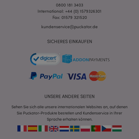
0800 181 3403
International: +44 (0) 1579326301
Fax: 01579 321520
X-Magento-Vary
1 Ta
Adobe Inc.
Stun
www.puckator.de
kundenservice@puckator.de
SICHERES EINKAUFEN
_GRECAPTCHA
6
Google LLC
Mon
www.google.com
UNSERE ANDERE SEITEN
recently_compared_product_previous
1 T
Sehen Sie sich alle unsere internationalen Websites an, auf denen
Adobe Inc.
www.puckator.de
Sie Puckator-Produkte bestellen und Kundenservice in Ihrer
Sprache erhalten können.
section_data_ids
1 T
Adobe Inc.
www.puckator.de