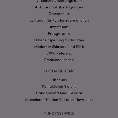
Virtueller Ausstellungsraum
AGB Geschäftsbedingungen
Datenschutz
Leitfaden für Kundeninformationen
Impressum
Preisgarantie
Dateneinspeisung für Kunden
Moderner Sklaverei und Ethik
mage-messages
1 Ta
Adobe Inc.
Stun
www.puckator.de
CPNP Referenz
Produktneuheiten
PUCKATOR TEAM
Über uns
Kontaktieren Sie uns
Handelsvertretung Gesucht
mage-cache-sessid
1 T
Adobe Inc.
Abonnieren Sie den Puckator-Newsletter
www.puckator.de
KUNDENSERVICE