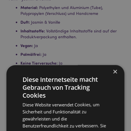
Material:
Polyethylen und Aluminium (Tube),
Polypropylen (Verschluss) und Handcreme
Duft:
Jasmin & Vanille
Inhaltsstoffe:
Vollständige Inhaltsstoffe sind auf der
Produktverpackung enthalten.
Vegan:
Ja
Palmölfrei:
Ja
Keine Tierversuche:
Ja
×
Lizenz-Informationen:
Dieses Produkt ist für die unten
aufgeführten Länder vollständig lizenziert. Wenn Sie
Diese Internetseite macht
sich außerhalb dieser Gebiete befinden, versuchen
Gebrauch von Tracking
Sie bitte nicht, dieses Produkt zu kaufen. Andernfalls
Cookies
wird es aus Ihrer Bestellung entfernt. Für weitere
Informationen wenden Sie sich bitte an unseren
Diese Website verwendet Cookies, um
Kundenservice.
Sicherheit und Funktionalität zu
Lizenzierte Gebiete:
Åland-Inseln, Albanien,
gewährleisten und die
Österreich, Azoren (Portugal), Bahrain, Balearen
(Spanien), Belgien, Bermuda, Bosnien und
Benutzerfreundlichkeit zu verbessern. Sie
Herzegowina, Bulgarien, Kanada, Kanarische Inseln