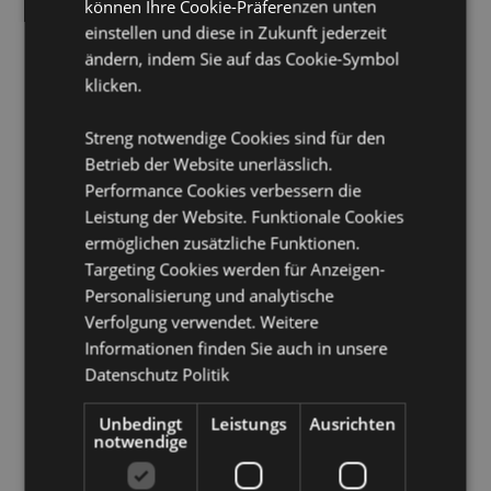
können Ihre Cookie-Präferenzen unten
(Spanien), Ceuta und Melilla, Korsika (Frankreich),
einstellen und diese in Zukunft jederzeit
Kroatien, Zypern, Tschechische Republik, Dänemark,
ändern, indem Sie auf das Cookie-Symbol
Estland, Finnland (Festland), Frankreich (Festland),
klicken.
Französisch-Guayana, Deutschland, Gibraltar,
Griechenland, Guadeloupe, Guernsey (Kanalinseln),
Heiliger Stuhl (Vatikanstadt), Hongkong, Ungarn,
Streng notwendige Cookies sind für den
Island, Irland, Isle of Man (Vereinigtes Königreich),
Betrieb der Website unerlässlich.
Italien (Festland), Jersey (Kanalinseln), Jordanien,
Performance Cookies verbessern die
Kosovo, Kuwait, Lettland, Liechtenstein, Litauen,
Leistung der Website. Funktionale Cookies
Luxemburg, Nordmazedonien, Madeira (Portugal),
Malta, Martinique, Mayotte, Moldawien, Monaco,
ermöglichen zusätzliche Funktionen.
Montenegro, Niederlande, Norwegen, Palästina,
Targeting Cookies werden für Anzeigen-
Polen, Portugal (Festland), Katar, Réunion, Rumänien,
Personalisierung und analytische
Saint-Martin (französischer Teil), San Marino, Serbien,
Verfolgung verwendet. Weitere
Sizilien (Italien), Singapur, Slowakei, Slowenien,
Informationen finden Sie auch in unsere
Spanien (Festland), Schweden, Schweiz, Ukraine,
Vereinigte Arabische Emirate, Vereinigtes Königreich
Datenschutz Politik
(Festland), Vereinigtes Königreich (Nordirland,
Highlands und Inseln)
Unbedingt
Leistungs
Ausrichten
notwendige
CPNP:
TBC