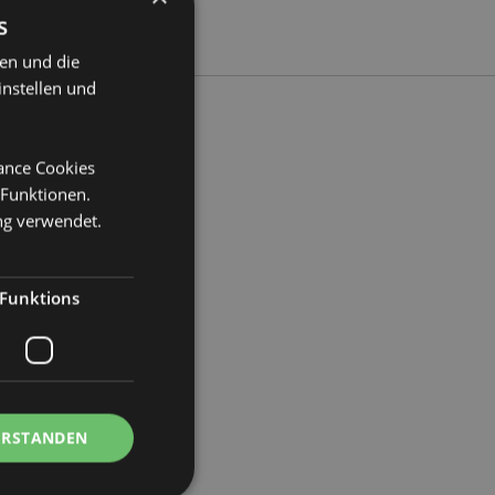
s
ten und die
instellen und
mance Cookies
reite 5cm Tiefe 3.5cm
 Funktionen.
ng verwendet.
86
Funktions
ERSTANDEN