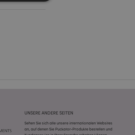
Kontoverwaltung.
Script.com-Dienst
seinstellungen für
. Das Cookie-Banner
rdnungsgemäß
 um das
n im Browser zu
Seiten zu
eneriert wird, die
ies ist eine
erwalten von
endet wird.
UNSERE ANDERE SEITEN
m eine zufällig
se, wie sie
Sehen Sie sich alle unsere internationalen Websites
e spezifisch sein.
an, auf denen Sie Puckator-Produkte bestellen und
e Beibehaltung des
zer zwischen den