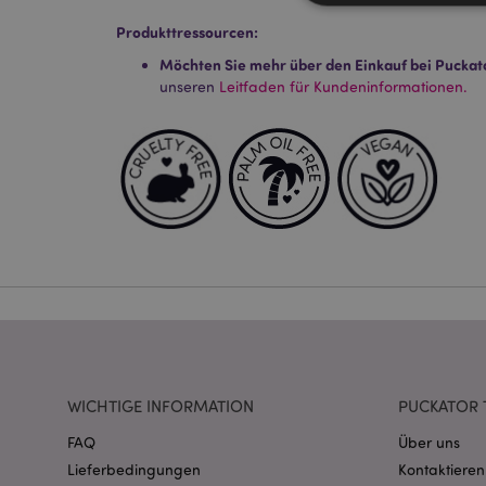
Produkttressourcen:
Möchten Sie mehr über den Einkauf bei Puckat
unseren
Leitfaden für Kundeninformationen.
Streng-notwendige-C
Ohne unbedingt notwe
Name
CookieScriptConse
mage-cache-storage
invalidation
PHPSESSID
WICHTIGE INFORMATION
PUCKATOR 
FAQ
Über uns
Lieferbedingungen
Kontaktieren