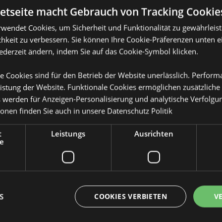
netseite macht Gebrauch von Tracking Cookie
rwendet Cookies, um Sicherheit und Funktionalität zu gewährleis
hkeit zu verbessern. Sie können Ihre Cookie-Präferenzen unten e
jederzeit ändern, indem Sie auf das Cookie-Symbol klicken.
Produktattribute
e Cookies sind für den Betrieb der Website unerlässlich. Perfor
Mehr
Abmessungen
Höhe 13.5cm B
istung der Website. Funktionale Cookies ermöglichen zusätzliche
Information
& Vanille
s werden für Anzeigen-Personalisierung und analytische Verfolgu
EAN-Nummer
lypropylen (Verschluss) und
50550717989
ionen finden Sie auch in unsere
Datenschutz Politik
Kartonmenge
192
t
Leistungs
Ausrichten
e
uf der Produktverpackung
Gewicht (kg)
0.109000
IM SALE
Keine
NEU
Keine
S
COOKIES VERBIETEN
V
PROMO
Keine