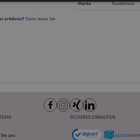
Marke
Foodiemals
Unbedingt notwendige
Leistungs
Ausrichten
Funktions
or erfahren?
Dann lesen Sie
ookies ermöglichen Kernfunktionen der Website wie die Benutzeranmeldung und die 
ndige cookies kann die Website nicht richtig genutzt werden.
Provider
/
Ablauf
Beschreibung
Domain
nt
1 Monat
Dieses Cookie wird vom Cookie-
CookieScript
verwendet, um die Einwilligung
.puckator.de
Besucher-Cookies zu speichern
von Cookie-Script.com muss o
funktionieren.
-section-
1 Tag
Dieses Cookie wird verwendet,
Adobe Inc.
Zwischenspeichern von Inhalte
www.puckator.de
erleichtern und das Laden von 
beschleunigen.
Datenschutzbestimmungen von Google
1 Tag 16
Cookie, das von Anwendungen g
PHP.net
Stunden
auf der PHP-Sprache basieren. D
.www.puckator.de
allgemeine Kennung, die zum V
Benutzersitzungsvariablen verw
TEAM
SICHERES EINKAUFEN
Normalerweise handelt es sich u
generierte Zahl. Die Art und Wei
verwendet wird, kann für die Sit
Ein gutes Beispiel ist jedoch di
 Sie uns
Anmeldestatus für einen Benut