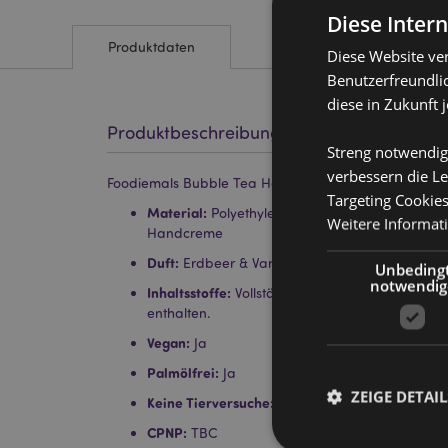
Diese Inter
Produktdaten
Diese Website ve
Benutzerfreundlic
diese in Zukunft 
Produktbeschreibung
Streng notwendig
verbessern die Le
Foodiemals Bubble Tea Handcreme 75ml - Erdbeere 
Targeting Cookie
Material:
Polyethylen und Aluminium (Tube), Po
Weitere Informat
Handcreme
Duft:
Erdbeer & Vanille
Unbeding
notwendig
Inhaltsstoffe:
Vollständige Inhaltsstoffe sind a
enthalten.
Vegan:
Ja
Palmölfrei:
Ja
ZEIGE DETAIL
Keine Tierversuche:
Ja
CPNP:
TBC