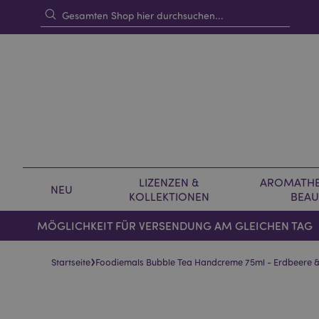
LIZENZEN &
AROMATHE
NEU
KOLLEKTIONEN
BEAU
MÖGLICHKEIT FÜR VERSENDUNG AM GLEICHEN TAG
›
Startseite
Foodiemals Bubble Tea Handcreme 75ml - Erdbeere & 
Skip
Skip
to
to
the
the