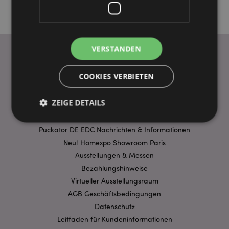
VERSTANDEN
WICHTIGE INFORMATION
COOKIES VERBIETEN
FAQ
ZEIGE DETAILS
Lieferbedingungen
Sonderangebote
Puckator DE EDC Nachrichten & Informationen
Neu! Homexpo Showroom Paris
Unbedingt notwendige
Leistungs
Ausstellungen & Messen
Ausrichten
Funktions
Bezahlungshinweise
Streng-notwendige-Cookies ermöglichen
Virtueller Ausstellungsraum
Kernfunktionen der Website wie die
Benutzeranmeldung und die Kontoverwaltung.
AGB Geschäftsbedingungen
Ohne unbedingt notwendige cookies kann die
Datenschutz
Website nicht richtig genutzt werden.
Leitfaden für Kundeninformationen
Provider
/
Name
Abl