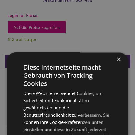
Artikelnummer - GOTH63
Login für Preise
Auf die Preise zugreifen
612 auf Lager
×
Produktdaten
Diese Internetseite macht
Gebrauch von Tracking
Produktbeschreibung
Cookies
Diese Website verwendet Cookies, um
Dekoratives Baummensch-Schnapsglas
Sicherheit und Funktionalität zu
Material:
Harz und Edelstahl
gewährleisten und die
Nur zur Dekoration:
Ja
Benutzerfreundlichkeit zu verbessern. Sie
Pflegehinweis:
Nur mit einem feuchten Tuch
können Ihre Cookie-Präferenzen unten
abwischen
einstellen und diese in Zukunft jederzeit