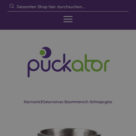
›
Startseite
Dekoratives Baummensch-Schnapsglas
Skip
Skip
to
to
the
the
end
beginning