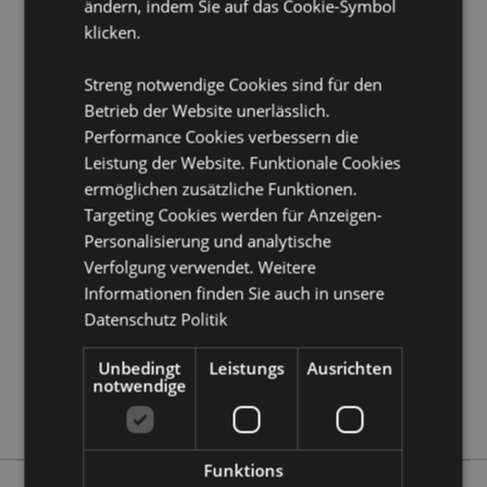
ändern, indem Sie auf das Cookie-Symbol
Saisonaler Feiertag/ festlicher Anlass:
Halloween
klicken.
Produkttressourcen:
Streng notwendige Cookies sind für den
Möchten Sie mehr über den Einkauf bei Puckator
erfahren?
Betrieb der Website unerlässlich.
Dann lesen Sie unseren
Leitfaden für
Kundeninformationen.
Performance Cookies verbessern die
Leistung der Website. Funktionale Cookies
ermöglichen zusätzliche Funktionen.
Produktattribute
Targeting Cookies werden für Anzeigen-
Mehr
Höhe 6cm Breite 5.5cm Tiefe 5.5cm
Personalisierung und analytische
Information
5055071508950
Verfolgung verwendet. Weitere
Informationen finden Sie auch in unsere
96
Datenschutz Politik
0.101000
Ja
Unbedingt
Leistungs
Ausrichten
Keine
notwendige
Keine
Funktions