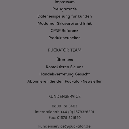
Impressum
Domain
Preisgarantie
CookieScriptConsent
1 Mo
CookieScript
.puckator.de
Dateneinspeisung für Kunden
Moderner Sklaverei und Ethik
CPNP Referenz
Produktneuheiten
PUCKATOR TEAM
mage-cache-storage-section-
1 T
Adobe Inc.
invalidation
Über uns
www.puckator.de
Kontaktieren Sie uns
Handelsvertretung Gesucht
Datenschutzbestimmungen von Google
Abonnieren Sie den Puckator-Newsletter
PHPSESSID
1 Ta
PHP.net
Stun
.www.puckator.de
KUNDENSERVICE
0800 181 3403
International: +44 (0) 1579326301
Fax: 01579 321520
kundenservice@puckator.de