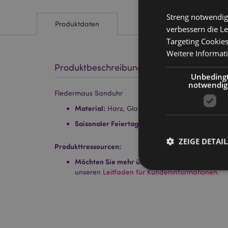
Streng notwendig
Produktdaten
verbessern die Le
Targeting Cookie
Weitere Informat
Produktbeschreibung
Unbeding
notwendig
Fledermaus Sanduhr
Material:
Harz, Glas und Sand
Saisonaler Feiertag/ festlicher Anlass:
Hallowe
ZEIGE DETAIL
Produkttressourcen:
Möchten Sie mehr über den Einkauf bei Puckat
unseren
Leitfaden für Kundeninformationen.
Streng-notwendige-C
Ohne unbedingt notwe