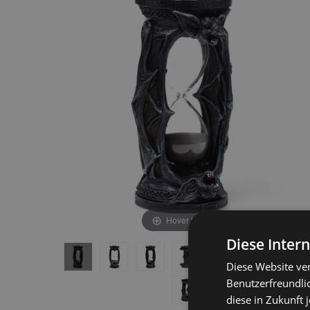
end
beginning
of
of
the
the
images
images
gallery
gallery
Hover to zoom
Diese Inter
Diese Website ve
Benutzerfreundlic
diese in Zukunft 