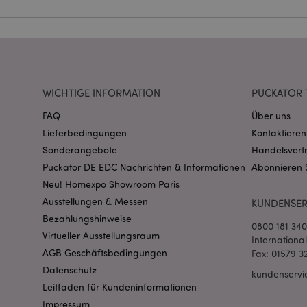
Name
CookieScriptConse
WICHTIGE INFORMATION
PUCKATOR 
mage-cache-storage
invalidation
FAQ
Über uns
Lieferbedingungen
Kontaktieren
PHPSESSID
Sonderangebote
Handelsvert
Puckator DE EDC Nachrichten & Informationen
Abonnieren 
Neu! Homexpo Showroom Paris
Ausstellungen & Messen
KUNDENSER
Bezahlungshinweise
0800 181 34
Virtueller Ausstellungsraum
Internationa
mage-messages
AGB Geschäftsbedingungen
Fax: 01579 3
Datenschutz
kundenservi
Leitfaden für Kundeninformationen
Impressum