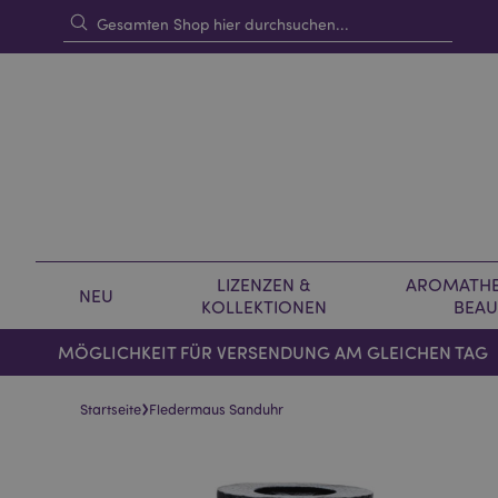
LIZENZEN &
AROMATHE
NEU
KOLLEKTIONEN
BEAU
MÖGLICHKEIT FÜR VERSENDUNG AM GLEICHEN TAG
›
Startseite
Fledermaus Sanduhr
Skip
Skip
to
to
the
the