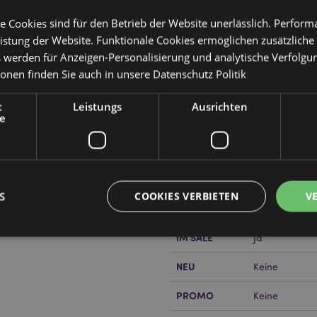
e Cookies sind für den Betrieb der Website unerlässlich. Perfor
istung der Website. Funktionale Cookies ermöglichen zusätzliche
s werden für Anzeigen-Personalisierung und analytische Verfolgu
ionen finden Sie auch in unsere
Datenschutz Politik
Produktattribute
t
Leistungs
Ausrichten
Mehr
e
Abmessungen
Höhe 19cm Bre
Information
EAN-Nummer
505507179631
en
Kartonmenge
12
S
COOKIES VERBIETEN
V
Gewicht (kg)
0.852000
or erfahren?
Dann lesen Sie
IM SALE
Ja
Unbedingt notwendige
Leistungs
Ausrichten
Funktions
NEU
Keine
ookies ermöglichen Kernfunktionen der Website wie die Benutzeranmeldung und die 
PROMO
Keine
ndige cookies kann die Website nicht richtig genutzt werden.