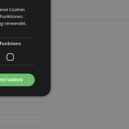
mance Cookies
 Funktionen.
ng verwendet.
Funktions
ite 8.5cm Tiefe 12cm
9
ERSTANDEN
Kontoverwaltung.