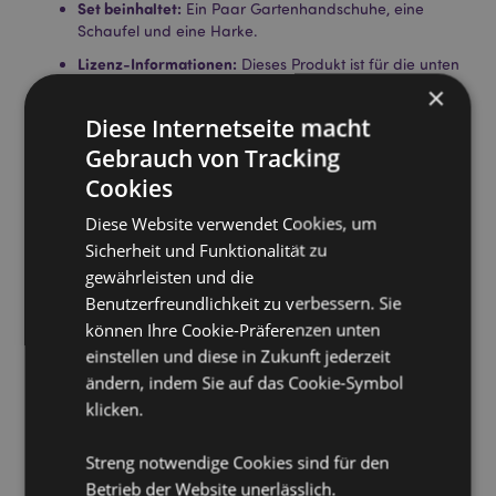
Set beinhaltet:
Ein Paar Gartenhandschuhe, eine
Schaufel und eine Harke.
Lizenz-Informationen:
Dieses Produkt ist für die unten
aufgeführten Länder vollständig lizenziert. Wenn Sie
×
sich außerhalb dieser Gebiete befinden, versuchen
Diese Internetseite macht
Sie bitte nicht, dieses Produkt zu kaufen. Andernfalls
Gebrauch von Tracking
wird es aus Ihrer Bestellung entfernt. Für weitere
Informationen wenden Sie sich bitte an unseren
Cookies
Kundenservice.
Lizenzierte Gebiete:
Åland-Inseln, Albanien,
Diese Website verwendet Cookies, um
Österreich, Azoren (Portugal), Bahrain, Balearen
Sicherheit und Funktionalität zu
(Spanien), Belgien, Bermuda, Bosnien und
gewährleisten und die
Herzegowina, Bulgarien, Kanada, Kanarische Inseln
Benutzerfreundlichkeit zu verbessern. Sie
(Spanien), Ceuta und Melilla, Korsika (Frankreich),
können Ihre Cookie-Präferenzen unten
Kroatien, Zypern, Tschechische Republik, Dänemark,
Estland, Finnland (Festland), Frankreich (Festland),
einstellen und diese in Zukunft jederzeit
Französisch-Guayana, Deutschland, Gibraltar,
ändern, indem Sie auf das Cookie-Symbol
Griechenland, Guadeloupe, Guernsey (Kanalinseln),
klicken.
Heiliger Stuhl (Vatikanstadt), Hongkong, Ungarn,
Island, Irland, Isle of Man (Vereinigtes Königreich),
Streng notwendige Cookies sind für den
Italien (Festland), Jersey (Kanalinseln), Jordanien,
Kosovo, Kuwait, Lettland, Liechtenstein, Litauen,
Betrieb der Website unerlässlich.