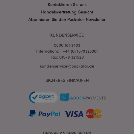
Kontaktieren Sie uns
mage-messages
1 Ta
Adobe Inc.
Handelsvertretung Gesucht
Stun
www.puckator.de
Abonnieren Sie den Puckator-Newsletter
KUNDENSERVICE
0800 181 3403
International: +44 (0) 1579326301
Fax: 01579 321520
mage-cache-sessid
1 T
Adobe Inc.
kundenservice@puckator.de
www.puckator.de
SICHERES EINKAUFEN
X-Magento-Vary
1 Ta
Adobe Inc.
Stun
www.puckator.de
UNSERE ANDERE SEITEN