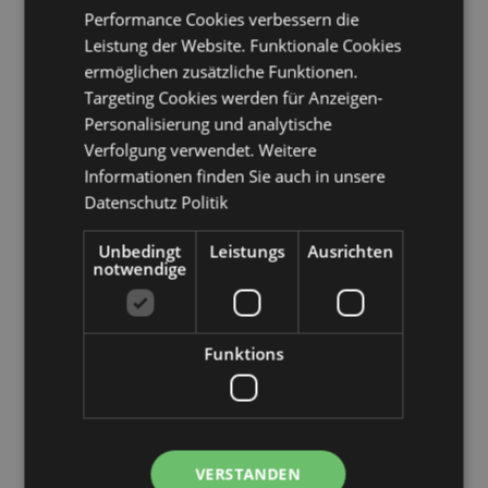
Luxemburg, Nordmazedonien, Madeira (Portugal),
Performance Cookies verbessern die
Malta, Martinique, Mayotte, Moldawien, Monaco,
Leistung der Website. Funktionale Cookies
Montenegro, Niederlande, Norwegen, Palästina,
ermöglichen zusätzliche Funktionen.
Polen, Portugal (Festland), Katar, Réunion, Rumänien,
Targeting Cookies werden für Anzeigen-
Saint-Martin (französischer Teil), San Marino, Serbien,
Sizilien (Italien), Singapur, Slowakei, Slowenien,
Personalisierung und analytische
Spanien (Festland), Schweden, Schweiz, Ukraine,
Verfolgung verwendet. Weitere
Vereinigte Arabische Emirate, Vereinigtes Königreich
Informationen finden Sie auch in unsere
(Festland), Vereinigtes Königreich (Nordirland,
Datenschutz Politik
Highlands und Inseln)
Unbedingt
Leistungs
Ausrichten
Produkttressourcen:
notwendige
Möchten Sie mehr über den Einkauf bei Puckator
erfahren?
Dann lesen Sie unseren
Leitfaden für
Kundeninformationen.
Funktions
Produktattribute
Mehr
Geschenkbox Höhe 28cm Breite 19cm Tiefe
Information
4cm
VERSTANDEN
5055071758492