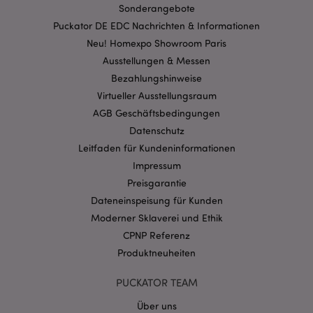
Sonderangebote
Puckator DE EDC Nachrichten & Informationen
Neu! Homexpo Showroom Paris
mage-cache-storage-section-
1 T
Adobe Inc.
Ausstellungen & Messen
invalidation
www.puckator.de
Bezahlungshinweise
Virtueller Ausstellungsraum
AGB Geschäftsbedingungen
Datenschutzbestimmungen von Google
Datenschutz
PHPSESSID
1 Ta
PHP.net
Stun
Leitfaden für Kundeninformationen
.www.puckator.de
Impressum
Preisgarantie
Dateneinspeisung für Kunden
Moderner Sklaverei und Ethik
CPNP Referenz
Produktneuheiten
PUCKATOR TEAM
Über uns