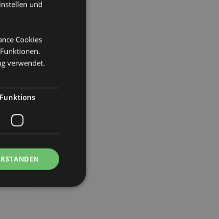
instellen und
mance Cookies
 Funktionen.
eite 12cm
ng verwendet.
3
Funktions
ERSTANDEN