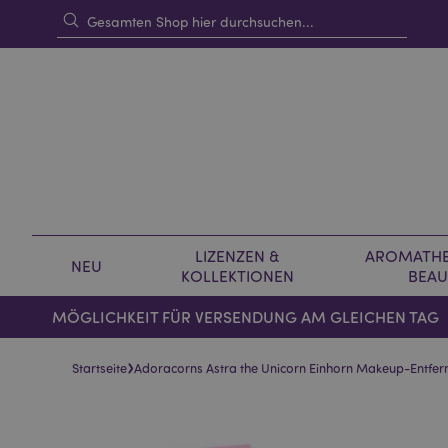
LIZENZEN &
AROMATHE
NEU
KOLLEKTIONEN
BEAU
MÖGLICHKEIT FÜR VERSENDUNG AM GLEICHEN TAG
›
Startseite
Adoracorns Astra the Unicorn Einhorn Makeup-Entfe
Skip
Skip
to
to
the
the