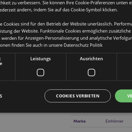
hkeit zu verbessern. Sie können Ihre Cookie-Präferenzen unten e
jederzeit ändern, indem Sie auf das Cookie-Symbol klicken.
e Cookies sind für den Betrieb der Website unerlässlich. Perfor
Produktattribute
istung der Website. Funktionale Cookies ermöglichen zusätzliche
Mehr
Abmessungen
Höhe 15cm Br
s werden für Anzeigen-Personalisierung und analytische Verfolgu
Information
erner Handschuh
ionen finden Sie auch in unsere
Datenschutz Politik
EAN-Nummer
505507151123
t
Leistungs
Ausrichten
Kartonmenge
120
e
Gewicht (kg)
0.051000
IM SALE
Keine
S
COOKIES VERBIETEN
V
NEU
Keine
PROMO
Keine
Marke
Einhörner
Unbedingt notwendige
Leistungs
Ausrichten
Funktions