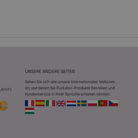
Kontoverwaltung.
Script.com-Dienst
seinstellungen für
. Das Cookie-Banner
rdnungsgemäß
 um das
n im Browser zu
Seiten zu
UNSERE ANDERE SEITEN
eneriert wird, die
Sehen Sie sich alle unsere internationalen Websites
ies ist eine
an, auf denen Sie Puckator-Produkte bestellen und
erwalten von
endet wird.
Kundenservice in Ihrer Sprache erhalten können.
m eine zufällig
se, wie sie
e spezifisch sein.
e Beibehaltung des
zer zwischen den
andere
nutzer angezeigt
mmungsnachricht