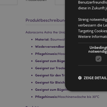
Benutzerfreundlic
diese in Zukunft 
Streng notwendig
Produktbeschreibung
verbessern die Le
Targeting Cookie
Adoracorns Astra the Unicorn Einhorn Makeup-Entf
Weitere Informat
Material:
Baumwolle
Wiederverwendbar:
Ja
Unbeding
notwendig
Pflegehinweis:
Maschinenwäsche bei 30°C
Geeignet zum Bügeln
Nein
Geeignet zur Trockenreinigung:
Nein
Geeignet für den Trockner:
Nein
ZEIGE DETAIL
Geeignet für Bleichmittel:
Nein
Geeignet zum Bügeln:
Nein
Pflegehinweis:
Maschinenwäsche bis 30°C