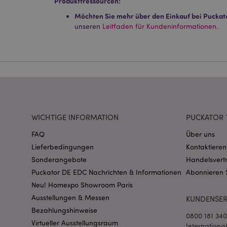
Produkttressourcen:
Streng-notwendige-C
Ohne unbedingt notwe
Möchten Sie mehr über den Einkauf bei Puckat
unseren
Leitfaden für Kundeninformationen.
Name
CookieScriptConse
mage-cache-storage
invalidation
WICHTIGE INFORMATION
PUCKATOR 
PHPSESSID
FAQ
Über uns
Lieferbedingungen
Kontaktieren
Sonderangebote
Handelsvert
Puckator DE EDC Nachrichten & Informationen
Abonnieren 
Neu! Homexpo Showroom Paris
Ausstellungen & Messen
KUNDENSER
mage-messages
Bezahlungshinweise
0800 181 34
Virtueller Ausstellungsraum
Internationa