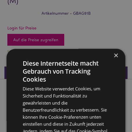
(M)
Artikelnummer - GBAG91B
Login für Preise
Auf die Preise zugreifen
1272 auf Lager
×
Diese Internetseite macht
Gebrauch von Tracking
Produktdaten
Cookies
Diese Website verwendet Cookies, um
Produktbeschreibung
Sicherheit und Funktionalität zu
gewährleisten und die
Dinosauria Dinosaurier Happy Birthday Geburtstag
Benutzerfreundlichkeit zu verbessern. Sie
Geschenktüte (M)
können Ihre Cookie-Präferenzen unten
Material:
Karton und Kordelgriffe
einstellen und diese in Zukunft jederzeit
ändern, indem Sie auf das Cookie-Symbol