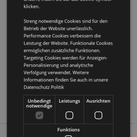
Produkttressourcen:
klicken.
Möchten Sie mehr über den Einkauf bei Puckator
erfahren?
Dann lesen Sie unseren
Leitfaden für
Streng notwendige Cookies sind für den
Kundeninformationen.
Betrieb der Website unerlässlich.
Performance Cookies verbessern die
Produktattribute
Leistung der Website. Funktionale Cookies
ermöglichen zusätzliche Funktionen.
Mehr
Höhe 23cm Breite 17cm Tiefe 9cm
Targeting Cookies werden für Anzeigen-
Information
5055071778926
Personalisierung und analytische
288
Verfolgung verwendet. Weitere
0.044000
Informationen finden Sie auch in unsere
Ja
Datenschutz Politik
Keine
Unbedingt
Leistungs
Ausrichten
Keine
notwendige
Dinosauria
Funktions