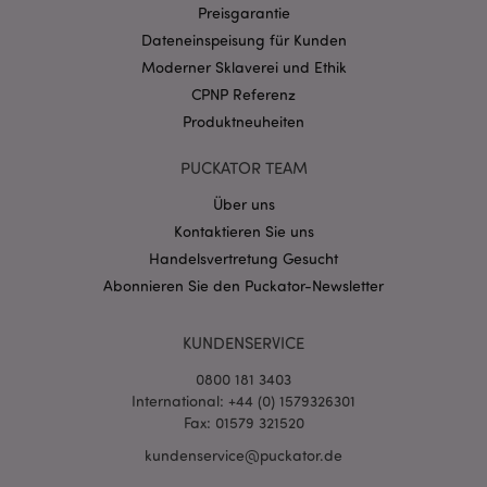
Preisgarantie
CookieScriptConsent
1 Mo
CookieScript
Dateneinspeisung für Kunden
.puckator.de
Moderner Sklaverei und Ethik
CPNP Referenz
Produktneuheiten
PUCKATOR TEAM
mage-cache-storage-section-
1 T
Adobe Inc.
Über uns
invalidation
www.puckator.de
Kontaktieren Sie uns
Handelsvertretung Gesucht
Abonnieren Sie den Puckator-Newsletter
Datenschutzbestimmungen von Google
PHPSESSID
1 Ta
PHP.net
Stun
.www.puckator.de
KUNDENSERVICE
0800 181 3403
International: +44 (0) 1579326301
Fax: 01579 321520
kundenservice@puckator.de