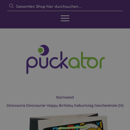
›
Startseite
Dinosauria Dinosaurier Happy Birthday Geburtstag Geschenktüte (M)
Skip
Skip
to
to
the
the