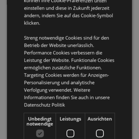
können Ihre Cookie-Präferenzen unten
versuchen Sie bitte nicht, dieses Produkt zu kaufen, da
einstellen und diese in Zukunft jederzeit
das Produkt sonst aus Ihrer Bestellung entfernt wird.
Wenn Sie weitere Informationen benötigen, wenden
ändern, indem Sie auf das Cookie-Symbol
Sie sich bitte an unser Kundenservice Team.
klicken.
Produkttressourcen:
Streng notwendige Cookies sind für den
Möchten Sie mehr über den Einkauf bei Puckator
Betrieb der Website unerlässlich.
erfahren?
Dann lesen Sie unseren
Leitfaden für
Performance Cookies verbessern die
Kundeninformationen.
Leistung der Website. Funktionale Cookies
ermöglichen zusätzliche Funktionen.
Targeting Cookies werden für Anzeigen-
Produktattribute
Personalisierung und analytische
Mehr
Höhe 23cm Breite 17cm Tiefe 9cm
Verfolgung verwendet. Weitere
Information
5055071515286
Informationen finden Sie auch in unsere
288
Datenschutz Politik
0.045000
Unbedingt
Leistungs
Ausrichten
Keine
notwendige
Keine
Keine