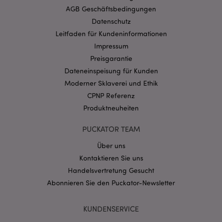
Website nicht richtig genutzt werden.
AGB Geschäftsbedingungen
Provider
/
Datenschutz
Name
Abl
Domain
Leitfaden für Kundeninformationen
CookieScriptConsent
1 Mo
CookieScript
Impressum
.puckator.de
Preisgarantie
Dateneinspeisung für Kunden
Moderner Sklaverei und Ethik
CPNP Referenz
Produktneuheiten
mage-cache-storage-section-
1 T
Adobe Inc.
invalidation
www.puckator.de
PUCKATOR TEAM
Über uns
Kontaktieren Sie uns
Datenschutzbestimmungen von Google
Handelsvertretung Gesucht
PHPSESSID
1 Ta
PHP.net
Stun
.www.puckator.de
Abonnieren Sie den Puckator-Newsletter
KUNDENSERVICE