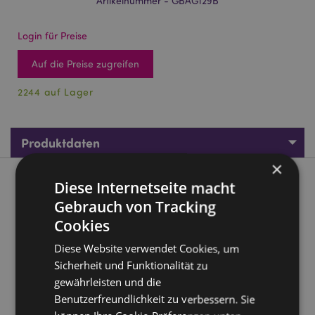
Artikelnummer - GBAG129B
Login für Preise
Auf die Preise zugreifen
2244 auf Lager
Produktdaten
×
Produktbeschreibung
Diese Internetseite macht
Gebrauch von Tracking
The Original Stormtrooper Comic-Strip Geschenktüte (M)
Cookies
Material:
Geschenktüte aus Karton mit
Diese Website verwendet Cookies, um
Geschenkanhänger aus Karton an Kordelgriffen
Sicherheit und Funktionalität zu
Lizenz-Informationen:
Dieses Produkt ist voll lizenziert
gewährleisten und die
und kann weltweit verkauft werden, außer in den
Benutzerfreundlichkeit zu verbessern. Sie
USA. Wenn Sie für eine Lieferung in die USA bestellen,