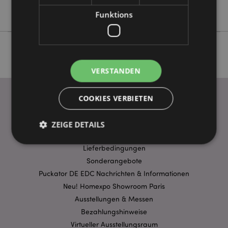
Original Stormtrooper
Funktions
VERSTANDEN
COOKIES VERBIETEN
WICHTIGE INFORMATION
ZEIGE DETAILS
FAQ
Lieferbedingungen
Sonderangebote
Unbedingt notwendige
Leistungs
Puckator DE EDC Nachrichten & Informationen
Ausrichten
Funktions
Neu! Homexpo Showroom Paris
Streng-notwendige-Cookies ermöglichen
Ausstellungen & Messen
Kernfunktionen der Website wie die
Bezahlungshinweise
Benutzeranmeldung und die Kontoverwaltung.
Ohne unbedingt notwendige cookies kann die
Virtueller Ausstellungsraum