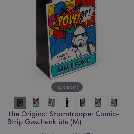
of
of
the
the
images
images
gallery
gallery
Tap to expand
The Original Stormtrooper Comic-
Strip Geschenktüte (M)