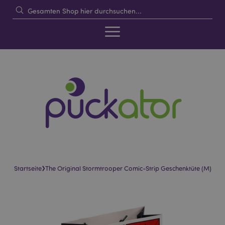
›
Startseite
The Original Stormtrooper Comic-Strip Geschenktüte (M)
Skip
Skip
to
to
the
the
end
beginning