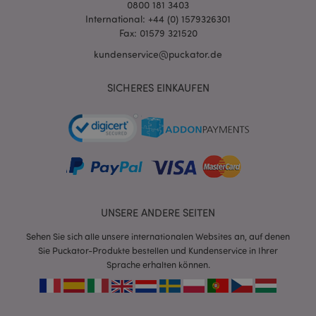
0800 181 3403
International: +44 (0) 1579326301
Fax: 01579 321520
kundenservice@puckator.de
SICHERES EINKAUFEN
mage-messages
1 Ta
Adobe Inc.
Stun
www.puckator.de
UNSERE ANDERE SEITEN
Sehen Sie sich alle unsere internationalen Websites an, auf denen
Sie Puckator-Produkte bestellen und Kundenservice in Ihrer
mage-cache-sessid
1 T
Adobe Inc.
Sprache erhalten können.
www.puckator.de