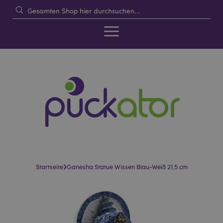
›
Startseite
Ganesha Statue Wissen Blau-Weiß 21,5 cm
Skip
Skip
to
to
the
the
end
beginning