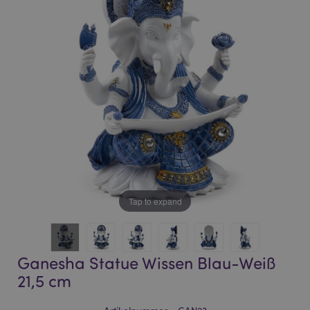
of
of
the
the
images
images
gallery
gallery
Tap to expand
Ganesha Statue Wissen Blau-Weiß
21,5 cm