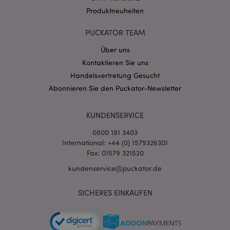
Produktneuheiten
PUCKATOR TEAM
Über uns
Kontaktieren Sie uns
mage-cache-storage-section-
1 T
Adobe Inc.
Handelsvertretung Gesucht
invalidation
www.puckator.de
Abonnieren Sie den Puckator-Newsletter
KUNDENSERVICE
Datenschutzbestimmungen von Google
PHPSESSID
1 Ta
PHP.net
0800 181 3403
Stun
.www.puckator.de
International: +44 (0) 1579326301
Fax: 01579 321520
kundenservice@puckator.de
SICHERES EINKAUFEN