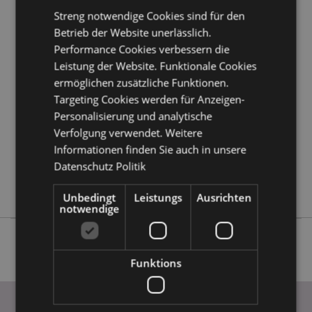
Kundeninformationen.
Streng notwendige Cookies sind für den
Betrieb der Website unerlässlich.
Performance Cookies verbessern die
Produktattribute
Leistung der Website. Funktionale Cookies
Mehr
Höhe 21.5cm Breite 15cm Tiefe 11.5cm
ermöglichen zusätzliche Funktionen.
Information
5055071792236
Targeting Cookies werden für Anzeigen-
8
Personalisierung und analytische
0.935000
Verfolgung verwendet. Weitere
Keine
Informationen finden Sie auch in unsere
Datenschutz Politik
Keine
Keine
Unbedingt
Leistungs
Ausrichten
notwendige
Funktions