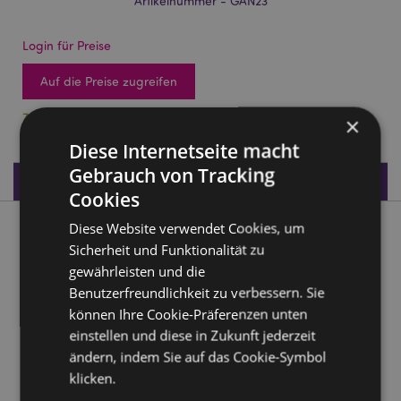
Artikelnummer - GAN23
Login für Preise
Auf die Preise zugreifen
72 auf Lager
×
Diese Internetseite macht
Gebrauch von Tracking
Produktdaten
Cookies
Diese Website verwendet Cookies, um
Produktbeschreibung
Sicherheit und Funktionalität zu
gewährleisten und die
Ganesha Statue Wissen Blau-Weiß 21,5 cm
Benutzerfreundlichkeit zu verbessern. Sie
Material:
Harz
können Ihre Cookie-Präferenzen unten
einstellen und diese in Zukunft jederzeit
Produkttressourcen:
ändern, indem Sie auf das Cookie-Symbol
Möchten Sie mehr über den Einkauf bei Puckator
klicken.
erfahren?
Dann lesen Sie unseren
Leitfaden für