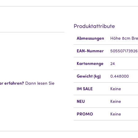
Produktattribute
Mehr
Abmessungen
Höhe 8cm Bre
Information
EAN-Nummer
505507173926
Kartonmenge
24
Gewicht (kg)
0.448000
or erfahren?
Dann lesen Sie
IM SALE
Keine
NEU
Keine
PROMO
Keine