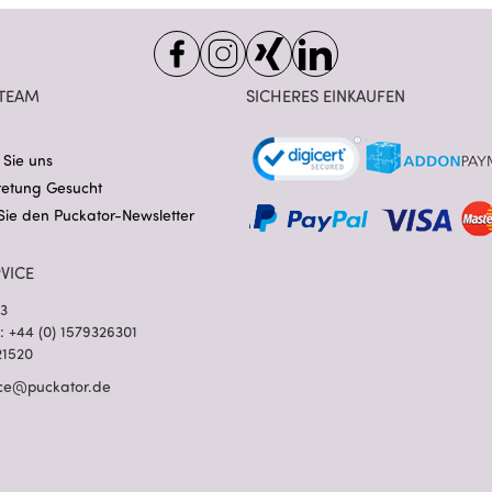
TEAM
SICHERES EINKAUFEN
 Sie uns
retung Gesucht
Sie den Puckator-Newsletter
VICE
03
l: +44 (0) 1579326301
21520
ce@puckator.de