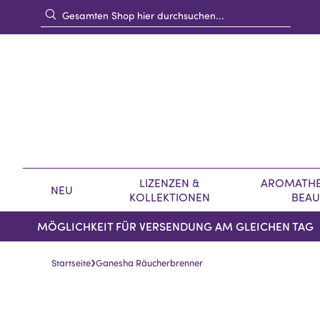
LIZENZEN &
AROMATHE
NEU
KOLLEKTIONEN
BEAU
MÖGLICHKEIT FÜR VERSENDUNG AM GLEICHEN TAG
›
Startseite
Ganesha Räucherbrenner
Skip
Skip
to
to
the
the