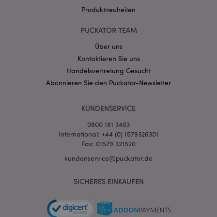
Produktneuheiten
PUCKATOR TEAM
mage-messages
1 Ta
Adobe Inc.
Über uns
Stun
www.puckator.de
Kontaktieren Sie uns
Handelsvertretung Gesucht
Abonnieren Sie den Puckator-Newsletter
KUNDENSERVICE
0800 181 3403
mage-cache-sessid
1 T
Adobe Inc.
International: +44 (0) 1579326301
www.puckator.de
Fax: 01579 321520
kundenservice@puckator.de
SICHERES EINKAUFEN
X-Magento-Vary
1 Ta
Adobe Inc.
Stun
www.puckator.de