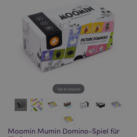
of
of
the
the
images
images
gallery
gallery
Tap to expand
Moomin Mumin Domino-Spiel für