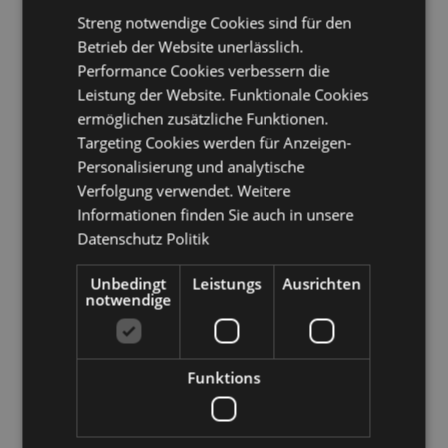
Griechenland, Guadeloupe, Guernsey (Kanalinseln),
Streng notwendige Cookies sind für den
Heiliger Stuhl (Vatikanstadt), Hongkong, Ungarn,
Betrieb der Website unerlässlich.
Island, Irland, Isle of Man (Vereinigtes Königreich),
Performance Cookies verbessern die
Italien (Festland), Jersey (Kanalinseln), Jordanien,
Leistung der Website. Funktionale Cookies
Kosovo, Kuwait, Lettland, Liechtenstein, Litauen,
Luxemburg, Nordmazedonien, Madeira (Portugal),
ermöglichen zusätzliche Funktionen.
Malta, Martinique, Mayotte, Moldawien, Monaco,
Targeting Cookies werden für Anzeigen-
Montenegro, Niederlande, Norwegen, Polen, Portugal
Personalisierung und analytische
(Festland), Katar, Réunion, Rumänien, Saint-Martin
Verfolgung verwendet. Weitere
(französischer Teil), San Marino, Serbien, Sizilien
Informationen finden Sie auch in unsere
(Italien), Singapur, Slowakei, Slowenien, Spanien
(Festland), Schweden, Schweiz, Ukraine, Vereinigte
Datenschutz Politik
Arabische Emirate, Vereinigtes Königreich (Festland),
Vereinigtes Königreich (Nordirland, Highlands und
Unbedingt
Leistungs
Ausrichten
Inseln)
notwendige
Produkttressourcen:
Möchten Sie mehr über den Einkauf bei Puckator
Funktions
erfahren?
Dann lesen Sie unseren
Leitfaden für
Kundeninformationen.