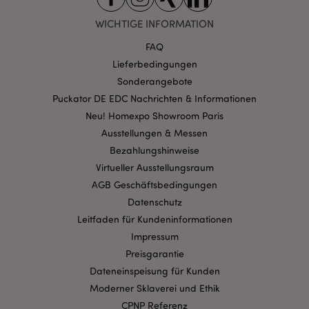
WICHTIGE INFORMATION
FAQ
Lieferbedingungen
Sonderangebote
mage-cache-storage-section-
1 T
Adobe Inc.
Puckator DE EDC Nachrichten & Informationen
invalidation
www.puckator.de
Neu! Homexpo Showroom Paris
Ausstellungen & Messen
Bezahlungshinweise
Datenschutzbestimmungen von Google
Virtueller Ausstellungsraum
PHPSESSID
1 Ta
PHP.net
Stun
.www.puckator.de
AGB Geschäftsbedingungen
Datenschutz
Leitfaden für Kundeninformationen
Impressum
Preisgarantie
Dateneinspeisung für Kunden
Moderner Sklaverei und Ethik
CPNP Referenz