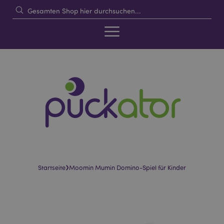
›
Startseite
Moomin Mumin Domino-Spiel für Kinder
Skip
Skip
to
to
the
the
end
beginning