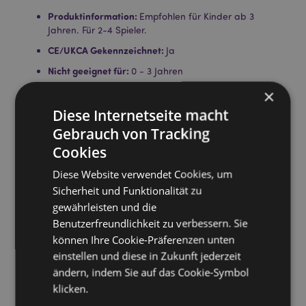
Produktinformation:
Empfohlen für Kinder ab 3
Jahren. Für 2-4 Spieler.
CE/UKCA Gekennzeichnet:
Ja
Nicht geeignet für:
0 - 3 Jahren
EN71:
Ja
×
Lizenz-Informationen:
Diese Internetseite macht
Dieses Produkt ist für die unten
aufgeführten Länder vollständig lizenziert. Wenn Sie
Gebrauch von Tracking
sich außerhalb dieser Gebiete befinden, versuchen
Cookies
Sie bitte nicht, dieses Produkt zu kaufen. Andernfalls
wird es aus Ihrer Bestellung entfernt. Für weitere
Diese Website verwendet Cookies, um
Informationen wenden Sie sich bitte an unseren
Sicherheit und Funktionalität zu
Kundenservice.
gewährleisten und die
Lizenzierte Gebiete:
Åland-Inseln, Albanien,
Österreich, Azoren (Portugal), Bahrain, Balearen
Benutzerfreundlichkeit zu verbessern. Sie
(Spanien), Belgien, Bermuda, Bosnien und
können Ihre Cookie-Präferenzen unten
Herzegowina, Bulgarien, Kanada, Kanarische Inseln
einstellen und diese in Zukunft jederzeit
(Spanien), Ceuta und Melilla, Korsika (Frankreich),
ändern, indem Sie auf das Cookie-Symbol
Kroatien, Zypern, Tschechische Republik, Dänemark,
klicken.
Estland, Finnland (Festland), Frankreich (Festland),
Französisch-Guayana, Deutschland, Gibraltar,