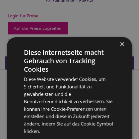
Artikelnummer - FBRA21
Login für Preise
Auf die Preise zugreifen
2076 auf Lager
×
Diese Internetseite macht
Gebrauch von Tracking
Produktdaten
Cookies
Diese Website verwendet Cookies, um
Produktbeschreibung
Sicherheit und Funktionalität zu
gewährleisten und die
Grob Gewebte Freundschaftsarmbänder
Benutzerfreundlichkeit zu verbessern. Sie
Material:
Polyester, Harz, Metal (Zinklegierung)
können Ihre Cookie-Präferenzen unten
einstellen und diese in Zukunft jederzeit
Produkttressourcen:
ändern, indem Sie auf das Cookie-Symbol
Möchten Sie mehr über den Einkauf bei Puckator
klicken.
erfahren?
Dann lesen Sie unseren
Leitfaden für