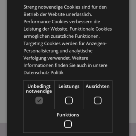
Kundeninformationen.
Streng notwendige Cookies sind für den
Betrieb der Website unerlässlich.
Performance Cookies verbessern die
Produktattribute
Leistung der Website. Funktionale Cookies
Mehr
Länge 18cm
ermöglichen zusätzliche Funktionen.
Information
5056848208011
Targeting Cookies werden für Anzeigen-
1008
Personalisierung und analytische
0.006000
Verfolgung verwendet. Weitere
Keine
Informationen finden Sie auch in unsere
Datenschutz Politik
Keine
Keine
Unbedingt
Leistungs
Ausrichten
notwendige
Funktions