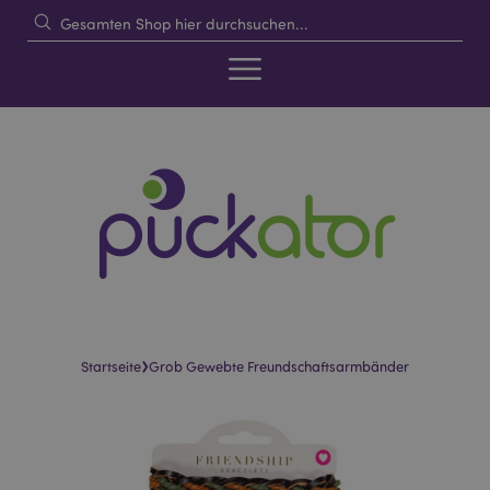
›
Startseite
Grob Gewebte Freundschaftsarmbänder
Skip
Skip
to
to
the
the
end
beginning