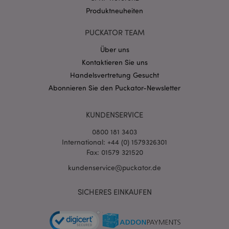
Produktneuheiten
PUCKATOR TEAM
Über uns
Kontaktieren Sie uns
mage-cache-storage-section-
1 T
Adobe Inc.
Handelsvertretung Gesucht
invalidation
www.puckator.de
Abonnieren Sie den Puckator-Newsletter
KUNDENSERVICE
Datenschutzbestimmungen von Google
PHPSESSID
1 Ta
PHP.net
0800 181 3403
Stun
.www.puckator.de
International: +44 (0) 1579326301
Fax: 01579 321520
kundenservice@puckator.de
SICHERES EINKAUFEN