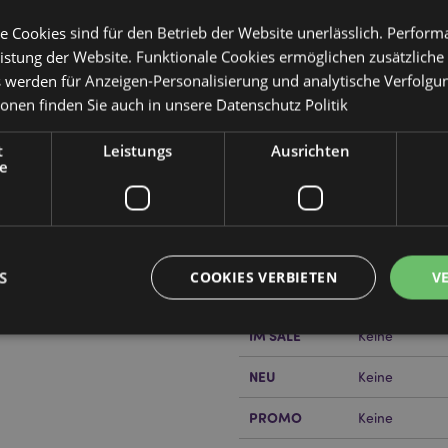
e Cookies sind für den Betrieb der Website unerlässlich. Perfor
istung der Website. Funktionale Cookies ermöglichen zusätzliche
s werden für Anzeigen-Personalisierung und analytische Verfolgu
ionen finden Sie auch in unsere
Datenschutz Politik
Produktattribute
t
Leistungs
Ausrichten
Mehr
e
Abmessungen
Länge 18cm
Information
EAN-Nummer
50568482061
Kartonmenge
1008
S
COOKIES VERBIETEN
V
or erfahren?
Dann lesen Sie
Gewicht (kg)
0.004000
IM SALE
Keine
Unbedingt notwendige
Leistungs
Ausrichten
Funktions
NEU
Keine
ookies ermöglichen Kernfunktionen der Website wie die Benutzeranmeldung und die 
PROMO
Keine
ndige cookies kann die Website nicht richtig genutzt werden.