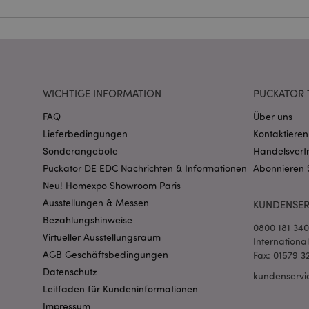
Name
CookieScriptConse
WICHTIGE INFORMATION
PUCKATOR 
mage-cache-storage
invalidation
FAQ
Über uns
Lieferbedingungen
Kontaktieren
PHPSESSID
Sonderangebote
Handelsvert
Puckator DE EDC Nachrichten & Informationen
Abonnieren 
Neu! Homexpo Showroom Paris
Ausstellungen & Messen
KUNDENSER
Bezahlungshinweise
0800 181 34
Virtueller Ausstellungsraum
Internationa
mage-messages
AGB Geschäftsbedingungen
Fax: 01579 3
Datenschutz
kundenservi
Leitfaden für Kundeninformationen
Impressum