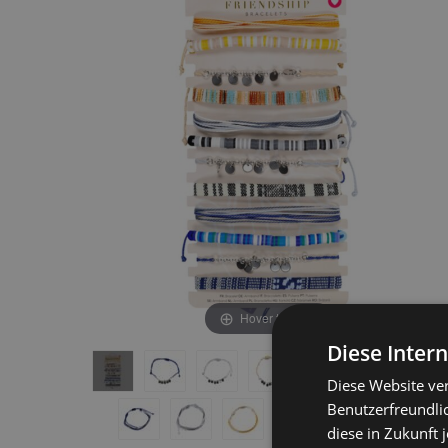
end
beginning
of
of
the
the
images
images
gallery
gallery
Hover to zoom
Diese Inter
Diese Website ve
Benutzerfreundlic
diese in Zukunft 