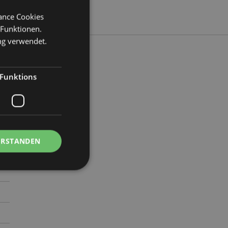
mance Cookies
 Funktionen.
ng verwendet.
Funktions
78
ERSTANDEN
Kontoverwaltung.