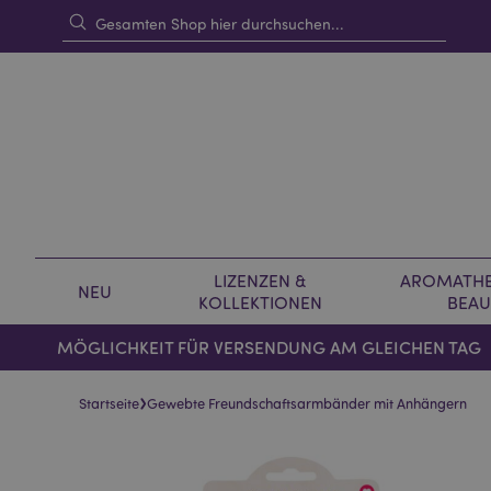
LIZENZEN &
AROMATHE
NEU
KOLLEKTIONEN
BEAU
MÖGLICHKEIT FÜR VERSENDUNG AM GLEICHEN TAG
›
Startseite
Gewebte Freundschaftsarmbänder mit Anhängern
Skip
Skip
to
to
the
the