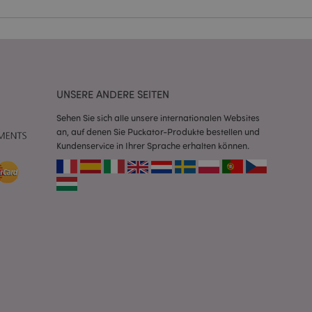
Script.com-Dienst
seinstellungen für
. Das Cookie-Banner
rdnungsgemäß
UNSERE ANDERE SEITEN
 um das
n im Browser zu
Seiten zu
Sehen Sie sich alle unsere internationalen Websites
an, auf denen Sie Puckator-Produkte bestellen und
Kundenservice in Ihrer Sprache erhalten können.
eneriert wird, die
ies ist eine
erwalten von
endet wird.
m eine zufällig
se, wie sie
e spezifisch sein.
e Beibehaltung des
zer zwischen den
andere
nutzer angezeigt
mmungsnachricht
gen. Die Nachricht
 nachdem sie dem