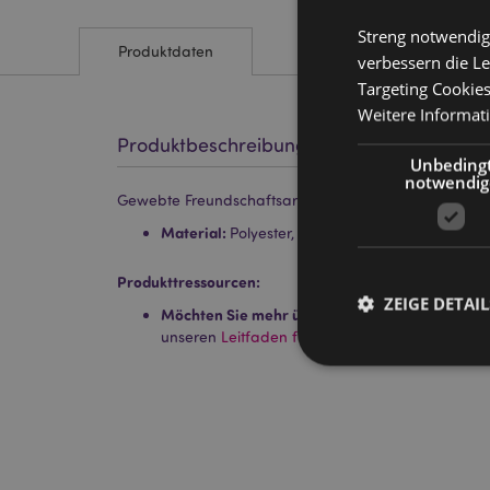
Streng notwendig
Produktdaten
verbessern die Le
Targeting Cookie
Weitere Informat
Produktbeschreibung
Unbeding
notwendig
Gewebte Freundschaftsarmbänder mit Anhängern
Material:
Polyester, Harz, Metal (Zinklegierung)
Produkttressourcen:
ZEIGE DETAIL
Möchten Sie mehr über den Einkauf bei Puckat
unseren
Leitfaden für Kundeninformationen.
Streng-notwendige-C
Ohne unbedingt notwe