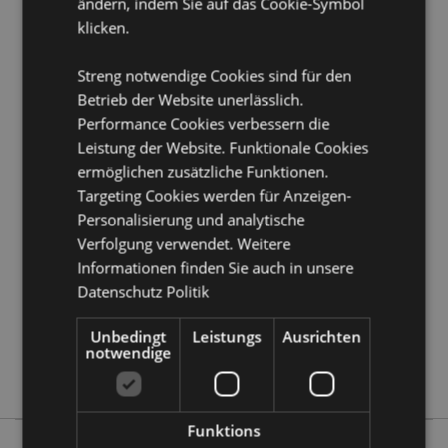
Kaurimuschel
ändern, indem Sie auf das Cookie-Symbol
klicken.
Produkttressourcen:
Streng notwendige Cookies sind für den
Möchten Sie mehr über den Einkauf bei Puckator
erfahren?
Dann lesen Sie unseren
Leitfaden für
Betrieb der Website unerlässlich.
Kundeninformationen.
Performance Cookies verbessern die
Leistung der Website. Funktionale Cookies
ermöglichen zusätzliche Funktionen.
Produktattribute
Targeting Cookies werden für Anzeigen-
Mehr
Länge 18cm
Personalisierung und analytische
Information
5056848206130
Verfolgung verwendet. Weitere
1008
Informationen finden Sie auch in unsere
Datenschutz Politik
0.007000
Keine
Unbedingt
Leistungs
Ausrichten
Keine
notwendige
Keine
Funktions