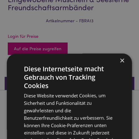
Freundschaftsarmbänder
Artikelnummer - FBRA13
Login für Preise
Auf die Preise zugreifen
×
1380 auf Lager
Diese Internetseite macht
Gebrauch von Tracking
Produktdaten
Cookies
Diese Website verwendet Cookies, um
Produktbeschreibung
Sicherheit und Funktionalität zu
gewährleisten und die
Benutzerfreundlichkeit zu verbessern. Sie
Eingewobene Muscheln & Seesterne
Freundschaftsarmbänder
können Ihre Cookie-Präferenzen unten
einstellen und diese in Zukunft jederzeit
Material:
Polyester, Harz, Metal (Zinklegierung), Acryl,