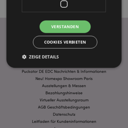
VERSTANDEN
WICHTIGE INFORMATION
COOKIES VERBIETEN
FAQ
ZEIGE DETAILS
Lieferbedingungen
Sonderangebote
Puckator DE EDC Nachrichten & Informationen
Neu! Homexpo Showroom Paris
Unbedingt notwendige
Leistungs
Ausstellungen & Messen
Ausrichten
Funktions
Bezahlungshinweise
Streng-notwendige-Cookies ermöglichen
Virtueller Ausstellungsraum
Kernfunktionen der Website wie die
AGB Geschäftsbedingungen
Benutzeranmeldung und die Kontoverwaltung.
Ohne unbedingt notwendige cookies kann die
Datenschutz
Website nicht richtig genutzt werden.
Leitfaden für Kundeninformationen
Provider
/
Name
Abl