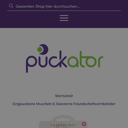
›
Startseite
Eingewobene Muscheln & Seesterne Freundschaftsarmbänder
Skip
Skip
to
to
the
the