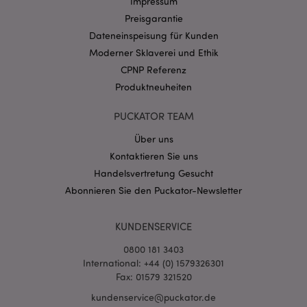
Impressum
Domain
Preisgarantie
CookieScriptConsent
1 Mo
CookieScript
.puckator.de
Dateneinspeisung für Kunden
Moderner Sklaverei und Ethik
CPNP Referenz
Produktneuheiten
PUCKATOR TEAM
mage-cache-storage-section-
1 T
Adobe Inc.
Über uns
invalidation
www.puckator.de
Kontaktieren Sie uns
Handelsvertretung Gesucht
Abonnieren Sie den Puckator-Newsletter
Datenschutzbestimmungen von Google
PHPSESSID
1 Ta
PHP.net
Stun
.www.puckator.de
KUNDENSERVICE
0800 181 3403
International: +44 (0) 1579326301
Fax: 01579 321520
kundenservice@puckator.de