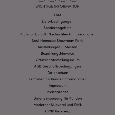
WICHTIGE INFORMATION
Ausrichten
Funktions
FAQ
Streng-notwendige-Cookies ermöglichen
Kernfunktionen der Website wie die
Lieferbedingungen
Benutzeranmeldung und die Kontoverwaltung.
Sonderangebote
Ohne unbedingt notwendige cookies kann die
Website nicht richtig genutzt werden.
Puckator DE EDC Nachrichten & Informationen
Provider
/
Neu! Homexpo Showroom Paris
Name
Abl
Domain
Ausstellungen & Messen
CookieScriptConsent
1 Mo
CookieScript
Bezahlungshinweise
.puckator.de
Virtueller Ausstellungsraum
AGB Geschäftsbedingungen
Datenschutz
Leitfaden für Kundeninformationen
Impressum
mage-cache-storage-section-
1 T
Adobe Inc.
Preisgarantie
invalidation
www.puckator.de
Dateneinspeisung für Kunden
Moderner Sklaverei und Ethik
CPNP Referenz
Datenschutzbestimmungen von Google