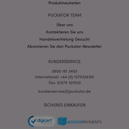
Produktneuheiten
PHPSESSID
1 Ta
PHP.net
Stun
.www.puckator.de
PUCKATOR TEAM
Über uns
Kontaktieren Sie uns
Handelsvertretung Gesucht
Abonnieren Sie den Puckator-Newsletter
KUNDENSERVICE
0800 181 3403
International: +44 (0) 1579326301
Fax: 01579 321520
mage-messages
1 Ta
Adobe Inc.
Stun
kundenservice@puckator.de
www.puckator.de
SICHERES EINKAUFEN