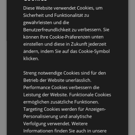
Diese Website verwendet Cookies, um
Material:
100% Polyester
Sicherheit und Funktionalität zu
Produktinformation:
Jede Tasche wird in einem
gewährleisten und die
kleinen Beutel mit Clip geliefert, der eine kompakte
und einfache Aufbewahrung ermöglicht, wenn sie
Benutzerfreundlichkeit zu verbessern. Sie
nicht im Gebrauch ist.
können Ihre Cookie-Präferenzen unten
einstellen und diese in Zukunft jederzeit
Wiederverwendbar:
Ja
ändern, indem Sie auf das Cookie-Symbol
Geeignet für Bleichmittel:
Nein
klicken.
Geeignet für den Trockner:
Nein
Geeignet zum Bügeln:
Nein
Streng notwendige Cookies sind für den
Betrieb der Website unerlässlich.
Pflegehinweis:
Nur mit einem feuchten Tuch
abwischen
Performance Cookies verbessern die
Leistung der Website. Funktionale Cookies
Produkttressourcen:
ermöglichen zusätzliche Funktionen.
Möchten Sie mehr über den Einkauf bei Puckator
Targeting Cookies werden für Anzeigen-
erfahren?
Dann lesen Sie unseren
Leitfaden für
Personalisierung und analytische
Kundeninformationen.
Verfolgung verwendet. Weitere
Informationen finden Sie auch in unsere