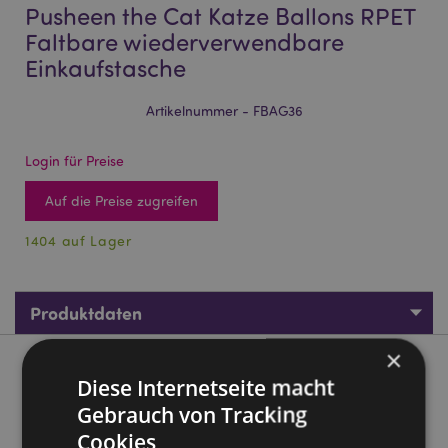
Pusheen the Cat Katze Ballons RPET
Faltbare wiederverwendbare
Einkaufstasche
Artikelnummer - FBAG36
Login für Preise
Auf die Preise zugreifen
1404 auf Lager
Produktdaten
×
Produktbeschreibung
Diese Internetseite macht
Gebrauch von Tracking
Pusheen the Cat Katze Ballons RPET Faltbare
Cookies
wiederverwendbare Einkaufstasche