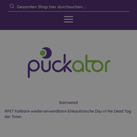
›
Startseite
RPET Faltbare wiederverwendbare Einkaufstasche Day of the Dead Tag
der Toten
Skip
Skip
to
to