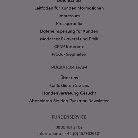
Datenschutz
Provider
/
Name
Abl
Leitfaden für Kundeninformationen
Domain
Impressum
CookieScriptConsent
1 Mo
CookieScript
.puckator.de
Preisgarantie
Dateneinspeisung für Kunden
Moderner Sklaverei und Ethik
CPNP Referenz
Produktneuheiten
mage-cache-storage-section-
1 T
Adobe Inc.
PUCKATOR TEAM
invalidation
www.puckator.de
Über uns
Kontaktieren Sie uns
Handelsvertretung Gesucht
Datenschutzbestimmungen von Google
Abonnieren Sie den Puckator-Newsletter
PHPSESSID
1 Ta
PHP.net
Stun
.www.puckator.de
KUNDENSERVICE
0800 181 3403
International: +44 (0) 1579326301