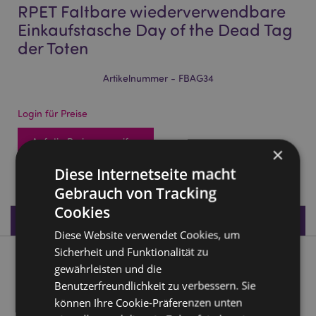
RPET Faltbare wiederverwendbare
Einkaufstasche Day of the Dead Tag
der Toten
Artikelnummer - FBAG34
Login für Preise
Auf die Preise zugreifen
×
2376 auf Lager
Diese Internetseite macht
Gebrauch von Tracking
Cookies
Produktdaten
Diese Website verwendet Cookies, um
Sicherheit und Funktionalität zu
Produktbeschreibung
gewährleisten und die
Benutzerfreundlichkeit zu verbessern. Sie
RPET Faltbare wiederverwendbare Einkaufstasche Day of
können Ihre Cookie-Präferenzen unten
the Dead Tag der Toten