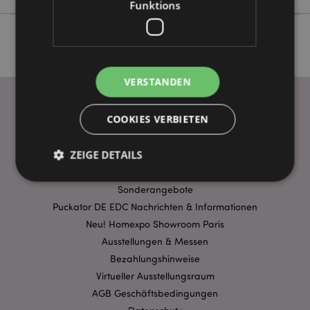
Funktions
VERSTANDEN
COOKIES VERBIETEN
WICHTIGE INFORMATION
ZEIGE DETAILS
FAQ
Lieferbedingungen
Sonderangebote
Puckator DE EDC Nachrichten & Informationen
Unbedingt notwendige
Leistungs
Neu! Homexpo Showroom Paris
Ausrichten
Funktions
Ausstellungen & Messen
Streng-notwendige-Cookies ermöglichen
Bezahlungshinweise
Kernfunktionen der Website wie die
Virtueller Ausstellungsraum
Benutzeranmeldung und die Kontoverwaltung.
Ohne unbedingt notwendige cookies kann die
AGB Geschäftsbedingungen
Website nicht richtig genutzt werden.