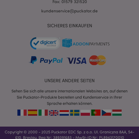
Fax: 01579 321520
kundenservice@puckator.de
SICHERES EINKAUFEN
mage-messages
1 Ta
Adobe Inc.
Stun
www.puckator.de
UNSERE ANDERE SEITEN
Sehen Sie sich alle unsere internationalen Websites an, auf denen
Sie Puckator-Produkte bestellen und Kundenservice in Ihrer
Sprache erhalten können.
mage-cache-sessid
1 T
Adobe Inc.
www.puckator.de
Copyright © 2000 - 2025 Puckator EDC Sp. z o.o. Ul. Graniczna 8AA, 54-
610, Breslau. Reg Nr: 389391683 - MwSt-ID Nr: PL8943170010