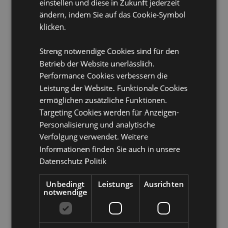
einstellen und diese in Zukunft jederzeit
Material:
RPET Recycelte Plastikflaschen
ändern, indem Sie auf das Cookie-Symbol
klicken.
Produktinformation:
Jede Tasche wird in einem kleinen
Beutel mit Clip geliefert, der eine kompakte und
einfache Aufbewahrung ermöglicht, wenn sie nicht in
Streng notwendige Cookies sind für den
Gebrauch ist.
Betrieb der Website unerlässlich.
Wiederverwendbar:
Ja
Performance Cookies verbessern die
Leistung der Website. Funktionale Cookies
ermöglichen zusätzliche Funktionen.
Produktattribute
Targeting Cookies werden für Anzeigen-
Mehr
Höhe 42cm Breite 44cm Tiefe 0.1cm Pouch
Personalisierung und analytische
Information
11x13.5x1.5cm
Verfolgung verwendet. Weitere
5055071508868
Informationen finden Sie auch in unsere
180
Datenschutz Politik
0.080000
Unbedingt
Leistungs
Ausrichten
Keine
notwendige
Keine
Keine