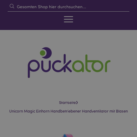
›
Startseite
Unicorn Magic Einhorn Handbetriebener Handventilator mit Blasen
Skip
Skip
to
to
the
the