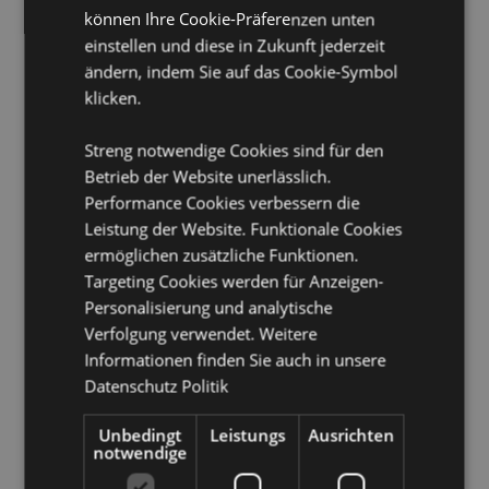
Material:
Polypropylen
können Ihre Cookie-Präferenzen unten
CE/UKCA gekennzeichnet:
Ja
einstellen und diese in Zukunft jederzeit
ändern, indem Sie auf das Cookie-Symbol
Nicht geeignet für:
0 - 3 Jahre
klicken.
EN71:
Ja
Streng notwendige Cookies sind für den
Produkttressourcen:
Betrieb der Website unerlässlich.
Möchten Sie mehr über den Einkauf bei Puckator
Performance Cookies verbessern die
erfahren?
Dann lesen Sie unseren
Leitfaden für
Leistung der Website. Funktionale Cookies
Kundeninformationen.
ermöglichen zusätzliche Funktionen.
Targeting Cookies werden für Anzeigen-
Produktattribute
Personalisierung und analytische
Verfolgung verwendet. Weitere
Mehr
Höhe 20cm Breite 10cm Tiefe 4.5cm
Information
Informationen finden Sie auch in unsere
5056848200770
Datenschutz Politik
216
0.102000
Unbedingt
Leistungs
Ausrichten
notwendige
Keine
Keine