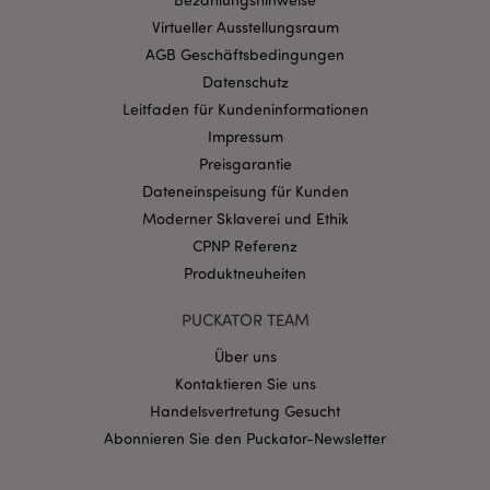
Ohne unbedingt notwendige cookies kann die
Website nicht richtig genutzt werden.
Virtueller Ausstellungsraum
AGB Geschäftsbedingungen
Provider
/
Name
Abl
Domain
Datenschutz
CookieScriptConsent
1 Mo
CookieScript
Leitfaden für Kundeninformationen
.puckator.de
Impressum
Preisgarantie
Dateneinspeisung für Kunden
Moderner Sklaverei und Ethik
CPNP Referenz
Produktneuheiten
mage-cache-storage-section-
1 T
Adobe Inc.
invalidation
www.puckator.de
PUCKATOR TEAM
Über uns
Datenschutzbestimmungen von Google
Kontaktieren Sie uns
PHPSESSID
1 Ta
PHP.net
Handelsvertretung Gesucht
Stun
.www.puckator.de
Abonnieren Sie den Puckator-Newsletter