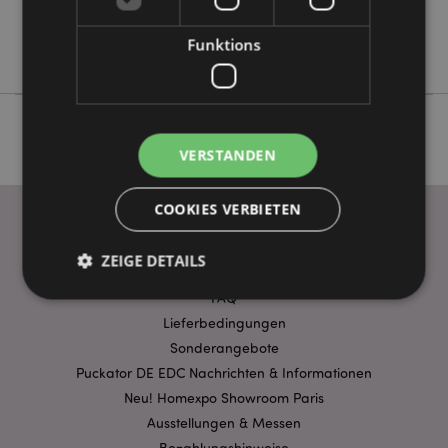
Keine
Funktions
Einhörner
VERSTANDEN
COOKIES VERBIETEN
ZEIGE DETAILS
WICHTIGE INFORMATION
FAQ
Lieferbedingungen
Unbedingt notwendige
Leistungs
Sonderangebote
Ausrichten
Funktions
Puckator DE EDC Nachrichten & Informationen
Neu! Homexpo Showroom Paris
Streng-notwendige-Cookies ermöglichen
Kernfunktionen der Website wie die
Ausstellungen & Messen
Benutzeranmeldung und die Kontoverwaltung.
Bezahlungshinweise