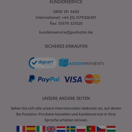
KUNDENSERVICE
0800 181 3403
International: +44 (0) 1579326301
Fax: 01579 321520
kundenservice@puckator.de
SICHERES EINKAUFEN
mage-messages
1 Ta
Adobe Inc.
Stun
www.puckator.de
UNSERE ANDERE SEITEN
Sehen Sie sich alle unsere internationalen Websites an, auf denen
mage-cache-sessid
1 T
Adobe Inc.
Sie Puckator-Produkte bestellen und Kundenservice in Ihrer
www.puckator.de
Sprache erhalten können.