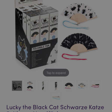
of
of
the
the
images
images
gallery
gallery
Tap to expand
Lucky the Black Cat Schwarze Katze