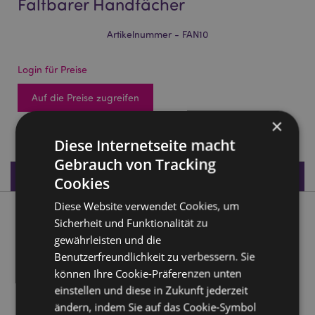
Faltbarer Handfächer
Artikelnummer - FAN10
Login für Preise
Auf die Preise zugreifen
×
516 auf Lager
Diese Internetseite macht
Gebrauch von Tracking
Produktdaten
Cookies
Diese Website verwendet Cookies, um
Produktbeschreibung
Sicherheit und Funktionalität zu
gewährleisten und die
Lucky the Black Cat Schwarze Katze Faltbarer Handfächer
Benutzerfreundlichkeit zu verbessern. Sie
können Ihre Cookie-Präferenzen unten
Material:
Polyester, Holz
einstellen und diese in Zukunft jederzeit
ändern, indem Sie auf das Cookie-Symbol
Produkttressourcen: