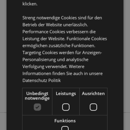
klicken.
Möchten Sie mehr über den Einkauf bei Puckator
erfahren?
Dann lesen Sie unseren
Leitfaden für
Kundeninformationen.
Streng notwendige Cookies sind für den
Betrieb der Website unerlässlich.
Performance Cookies verbessern die
Produktattribute
Leistung der Website. Funktionale Cookies
Mehr
Höhe 23cm Breite 42cm Tiefe 1.5cm
ermöglichen zusätzliche Funktionen.
Information
Targeting Cookies werden für Anzeigen-
5056848205218
Personalisierung und analytische
96
Verfolgung verwendet. Weitere
0.082000
Informationen finden Sie auch in unsere
Keine
Datenschutz Politik
Keine
Keine
Unbedingt
Leistungs
Ausrichten
notwendige
Lucky the Black Cat
Funktions