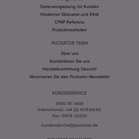
CookieScriptConsent
1 Mo
Dateneinspeisung für Kunden
CookieScript
.puckator.de
Moderner Sklaverei und Ethik
CPNP Referenz
Produktneuheiten
PUCKATOR TEAM
Über uns
mage-cache-storage-section-
1 T
Adobe Inc.
invalidation
www.puckator.de
Kontaktieren Sie uns
Handelsvertretung Gesucht
Abonnieren Sie den Puckator-Newsletter
Datenschutzbestimmungen von Google
PHPSESSID
1 Ta
PHP.net
KUNDENSERVICE
Stun
.www.puckator.de
0800 181 3403
International: +44 (0) 1579326301
Fax: 01579 321520
kundenservice@puckator.de