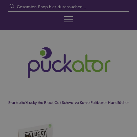
›
Startseite
Lucky the Black Cat Schwarze Katze Faltbarer Handfächer
Skip
Skip
to
to
the
the
end
beginning