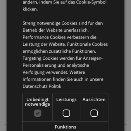
ändern, indem Sie auf das Cookie-Symbol
EN71:
Ja
klicken.
Produkttressourcen:
Streng notwendige Cookies sind für den
Möchten Sie mehr über den Einkauf bei Puckator
Betrieb der Website unerlässlich.
erfahren?
Dann lesen Sie unseren
Leitfaden für
Kundeninformationen.
Performance Cookies verbessern die
Leistung der Website. Funktionale Cookies
ermöglichen zusätzliche Funktionen.
Produktattribute
Targeting Cookies werden für Anzeigen-
Mehr
Höhe 14cm Breite 6.5cm Tiefe 3.5cm
Personalisierung und analytische
Information
5055071513589
Verfolgung verwendet. Weitere
Informationen finden Sie auch in unsere
360
Datenschutz Politik
0.041000
Keine
Unbedingt
Leistungs
Ausrichten
Keine
notwendige
Keine
Funktions