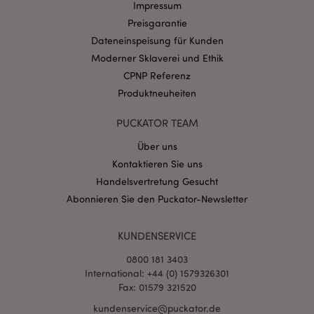
Name
Abl
Impressum
Domain
Preisgarantie
CookieScriptConsent
1 Mo
CookieScript
.puckator.de
Dateneinspeisung für Kunden
Moderner Sklaverei und Ethik
CPNP Referenz
Produktneuheiten
PUCKATOR TEAM
mage-cache-storage-section-
1 T
Adobe Inc.
invalidation
www.puckator.de
Über uns
Kontaktieren Sie uns
Handelsvertretung Gesucht
Datenschutzbestimmungen von Google
Abonnieren Sie den Puckator-Newsletter
PHPSESSID
1 Ta
PHP.net
Stun
.www.puckator.de
KUNDENSERVICE
0800 181 3403
International: +44 (0) 1579326301
Fax: 01579 321520
kundenservice@puckator.de