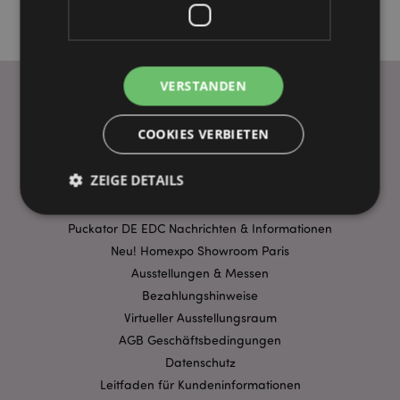
VERSTANDEN
WICHTIGE INFORMATION
COOKIES VERBIETEN
FAQ
ZEIGE DETAILS
Lieferbedingungen
Sonderangebote
Puckator DE EDC Nachrichten & Informationen
Neu! Homexpo Showroom Paris
Unbedingt notwendige
Leistungs
Ausstellungen & Messen
Ausrichten
Funktions
Bezahlungshinweise
Streng-notwendige-Cookies ermöglichen
Virtueller Ausstellungsraum
Kernfunktionen der Website wie die
Benutzeranmeldung und die Kontoverwaltung.
AGB Geschäftsbedingungen
Ohne unbedingt notwendige cookies kann die
Datenschutz
Website nicht richtig genutzt werden.
Leitfaden für Kundeninformationen
Provider
/