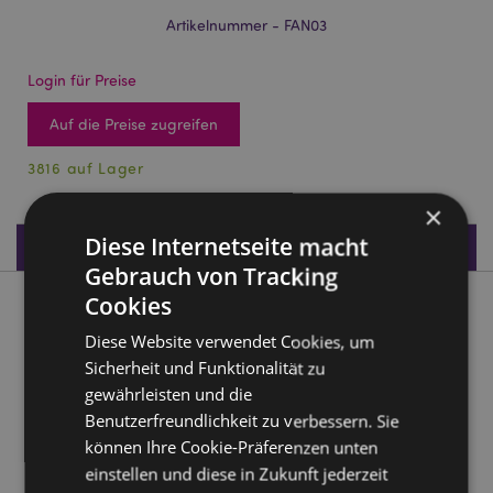
Artikelnummer - FAN03
Login für Preise
Auf die Preise zugreifen
3816 auf Lager
×
Diese Internetseite macht
Produktdaten
Gebrauch von Tracking
Cookies
Produktbeschreibung
Diese Website verwendet Cookies, um
Sicherheit und Funktionalität zu
FANS Eis Handventilator
gewährleisten und die
Material:
Kunststoff (PP)
Benutzerfreundlichkeit zu verbessern. Sie
CE/UKCA gekennzeichnet:
Ja
können Ihre Cookie-Präferenzen unten
Nicht geeignet für:
0 - 3 Jahre
einstellen und diese in Zukunft jederzeit