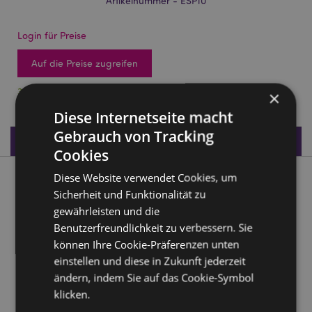
Artikelnummer - ESP10
Login für Preise
Auf die Preise zugreifen
348 auf Lager
×
Diese Internetseite macht
Gebrauch von Tracking
Produktdaten
Cookies
Diese Website verwendet Cookies, um
Produktbeschreibung
Sicherheit und Funktionalität zu
gewährleisten und die
Ägypten Bastet mit Skarabäus-Halskette Schwar-Gold
Benutzerfreundlichkeit zu verbessern. Sie
Material:
Harz
können Ihre Cookie-Präferenzen unten
einstellen und diese in Zukunft jederzeit
Produkttressourcen:
ändern, indem Sie auf das Cookie-Symbol
Möchten Sie mehr über den Einkauf bei Puckator
klicken.
erfahren?
Dann lesen Sie unseren
Leitfaden für