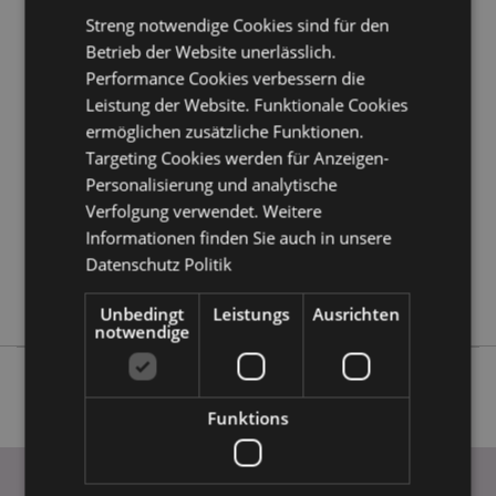
Kundeninformationen.
Streng notwendige Cookies sind für den
Betrieb der Website unerlässlich.
Performance Cookies verbessern die
Produktattribute
Leistung der Website. Funktionale Cookies
Mehr
Höhe 13.5cm Base Durchmesser 6cm
ermöglichen zusätzliche Funktionen.
Information
5055071621918
Targeting Cookies werden für Anzeigen-
36
Personalisierung und analytische
0.179000
Verfolgung verwendet. Weitere
Keine
Informationen finden Sie auch in unsere
Datenschutz Politik
Keine
Keine
Unbedingt
Leistungs
Ausrichten
notwendige
Funktions