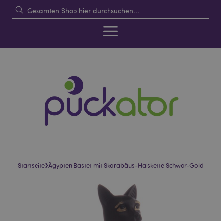
›
Startseite
Ägypten Bastet mit Skarabäus-Halskette Schwar-Gold
Skip
Skip
to
to
the
the
end
beginning