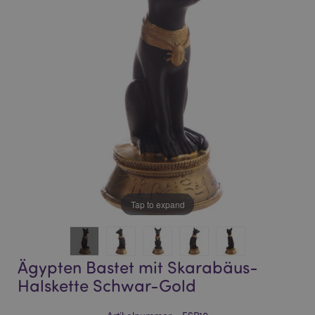
of
of
the
the
images
images
gallery
gallery
Tap to expand
Ägypten Bastet mit Skarabäus-
Halskette Schwar-Gold