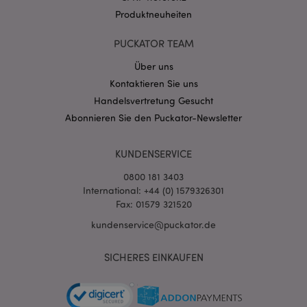
Produktneuheiten
PUCKATOR TEAM
Über uns
Kontaktieren Sie uns
mage-cache-storage-section-
1 T
Adobe Inc.
Handelsvertretung Gesucht
invalidation
www.puckator.de
Abonnieren Sie den Puckator-Newsletter
KUNDENSERVICE
Datenschutzbestimmungen von Google
PHPSESSID
1 Ta
PHP.net
0800 181 3403
Stun
.www.puckator.de
International: +44 (0) 1579326301
Fax: 01579 321520
kundenservice@puckator.de
SICHERES EINKAUFEN